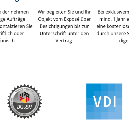
akler nehmen
Wir begleiten Sie und Ihr
Bei exklusivem
tige Aufträge
Objekt vom Exposé über
mind. 1 Jahr e
ontaktieren Sie
Besichtigungen bis zur
eine kostenlo
iftlich oder
Unterschrift unter den
durch unsere S
fonisch.
Vertrag.
di­ge