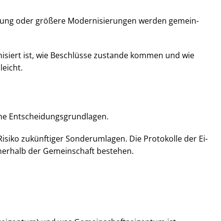
g oder größere Mo­der­ni­sie­run­gen werden ge­mein­
ganisiert ist, wie Beschlüsse zustande kommen und wie
leicht.
 Ent­schei­dungs­grund­la­gen.
isiko zukünftiger Sonderumlagen. Die Protokolle der Ei­
nerhalb der Gemeinschaft bestehen.