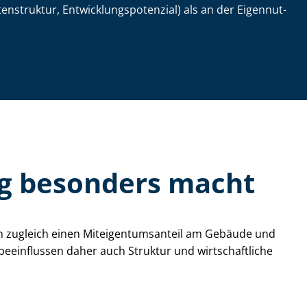
truktur, Ent­wick­lungs­po­ten­zi­al) als an der Ei­gen­nut­
g besonders macht
zugleich einen Mit­ei­gen­tums­an­teil am Gebäude und
einflussen daher auch Struktur und wirtschaftliche