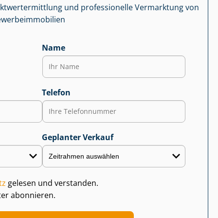
kt­wert­ermitt­lung und professionelle Vermarktung von
r­be­im­mo­bi­li­en
Name
Telefon
Geplanter Verkauf
tz
gelesen und verstanden.
ter abonnieren.