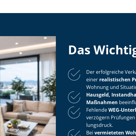
Das Wichtig
Der erfolgreiche Verk
einer
realistischen P
Wohnung und Situation
Hausgeld, In­stand­ha
Maßnahmen
beeinflu
Fehlende
WEG-Unter
verzögern Prüfungen
lungs­druck.
Bei
vermieteten Wo