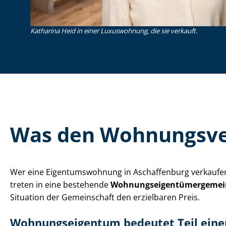
Katharina Heid in einer Luxuswohnung, die sie verkauft.
Was den Wohnungsver
Wer eine Ei­gen­tums­woh­nung in Aschaffenburg verkaufe
treten in eine bestehende
Woh­nungs­ei­gen­tü­mer­ge­me
Situation der Gemeinschaft den erzielbaren Preis.
Woh­nungs­ei­gen­tum bedeutet Teil ein