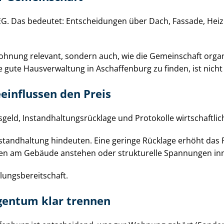
G. Das bedeutet: Entscheidungen über Dach, Fassade, Heizun
lne Wohnung relevant, sondern auch, wie die Gemeinschaft or
ne gute Hausverwaltung in Aschaffenburg zu finden, ist nicht 
einflussen den Preis
 In­stand­hal­tungs­rück­la­ge und Protokolle wirtschaftliche
nstandhaltung hindeuten. Eine geringe Rücklage erhöht das R
hmen am Gebäude anstehen oder strukturelle Spannungen in
ungs­be­reit­schaft.
gen­tum klar trennen