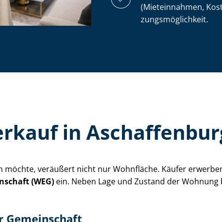
(Mieteinnahmen, Kostens
zungs­mög­lich­keit.
kauf in Aschaffenbur
n möchte, veräußert nicht nur Wohnfläche. Käufer erwerben 
in­schaft (WEG)
ein. Neben Lage und Zustand der Wohnung be
er Gemeinschaft