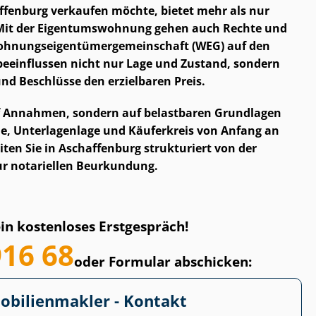
fenburg verkaufen möchte, bietet mehr als nur
it der Ei­gen­tums­woh­nung gehen auch Rechte und
h­nungs­ei­gen­tü­mer­ge­mein­schaft (WEG) auf den
beeinflussen nicht nur Lage und Zustand, sondern
nd Beschlüsse den erzielbaren Preis.
uf Annahmen, sondern auf belastbaren Grundlagen
egie, Unterlagenlage und Käuferkreis von Anfang an
leiten Sie in Aschaffenburg strukturiert von der
ur notariellen Beurkundung.
ein kostenloses Erstgespräch!
916 68
oder Formular abschicken:
­bi­li­en­mak­ler - Kontakt