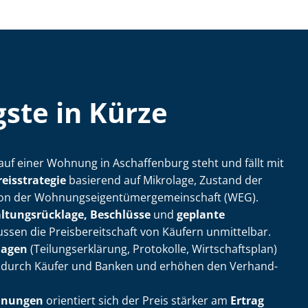
ste in Kürze
auf einer Wohnung in Aschaffenburg steht und fällt mit
reisstrategie
basierend auf Mikrolage, Zustand der
 der Woh­nungs­ei­gen­tü­mer­ge­mein­schaft (WEG).
l­tungs­rück­la­ge, Beschlüsse
und
geplante
ssen die Preis­be­reit­schaft von Käufern unmittelbar.
lagen
(Tei­lungs­er­klä­rung, Protokolle, Wirtschaftsplan)
 durch Käufer und Banken und erhöhen den Ver­hand­
hnungen
orientiert sich der Preis stärker am
Ertrag