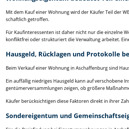
Mit dem Kauf einer Wohnung wird der Käufer Teil der WE
schaft­lich getroffen.
Für Kauf­in­ter­es­sen­ten ist daher nicht nur die einze
konfliktfrei oder strukturiert die Verwaltung arbeitet. Ei
Hausgeld, Rücklagen und Protokolle be
Beim Verkauf einer Wohnung in Aschaffenburg sind Hausgeld,
Ein auffällig niedriges Hausgeld kann auf verschobene I
gen­tü­mer­ver­samm­lun­gen zeigen, ob größere Maßna
Käufer berücksichtigen diese Faktoren direkt in ihrer Zah­l
Sondereigentum und Ge­mein­schafts­ei­