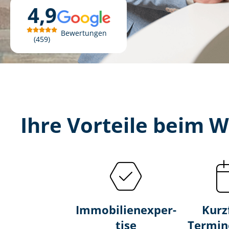
4,9
Bewertungen
459
Ihre Vorteile beim 
Im­mo­bi­li­en­ex­per­
Kurz
ti­se
Termin