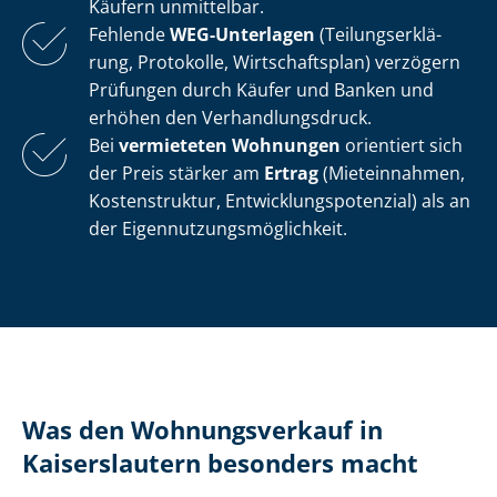
Käufern unmittelbar.
Fehlende
WEG-Unterlagen
(Tei­lungs­er­klä­
rung, Protokolle, Wirtschaftsplan) verzögern
Prüfungen durch Käufer und Banken und
erhöhen den Ver­hand­lungs­druck.
Bei
vermieteten Wohnungen
orientiert sich
der Preis stärker am
Ertrag
(Mieteinnahmen,
Kostenstruktur, Ent­wick­lungs­po­ten­zi­al) als an
der Ei­gen­nut­zungs­mög­lich­keit.
Was den Wohnungsverkauf in
Kaiserslautern besonders macht