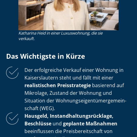
Katharina Heid in einer Luxuswohnung, die sie
verkauft.
Das Wichtigste in Kürze
Der erfolgreiche Verkauf einer Wohnung in
Kaiserslautern steht und fällt mit einer
realistischen Preisstrategie
basierend auf
Mikrolage, Zustand der Wohnung und
Situation der Woh­nungs­ei­gen­tü­mer­ge­mein­
schaft (WEG).
Hausgeld, In­stand­hal­tungs­rück­la­ge,
Beschlüsse
und
geplante Maßnahmen
beeinflussen die Preis­be­reit­schaft von