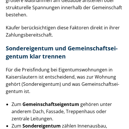
größere Maßnahmen am Gebäude anstehen oder
strukturelle Spannungen innerhalb der Gemeinschaft
bestehen.
Käufer berücksichtigen diese Faktoren direkt in ihrer
Zah­lungs­be­reit­schaft.
Sondereigentum und Ge­mein­schafts­ei­
gen­tum klar trennen
Für die Preisfindung bei Ei­gen­tums­woh­nun­gen in
Kaiserslautern ist entscheidend, was zur Wohnung
gehört (Sondereigentum) und was Ge­mein­schafts­ei­
gen­tum ist.
Zum
Ge­mein­schafts­ei­gen­tum
gehören unter
anderem Dach, Fassade, Treppenhaus oder
zentrale Leitungen.
Zum
Sondereigentum
zählen Innenausbau,