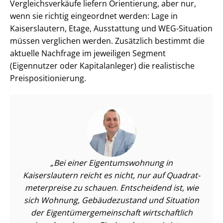
Ver­gleichs­ver­käu­fe liefern Orientierung, aber nur,
wenn sie richtig eingeordnet werden: Lage in
Kaiserslautern, Etage, Ausstattung und WEG-Situation
müssen verglichen werden. Zusätzlich bestimmt die
aktuelle Nachfrage im jeweiligen Segment
(Eigennutzer oder Kapitalanleger) die realistische
Preis­po­si­tio­nie­rung.
Bei einer Ei­gen­tums­woh­nung in
Kaiserslautern reicht es nicht, nur auf Qua­drat­
me­ter­prei­se zu schauen. Entscheidend ist, wie
sich Wohnung, Gebäudezustand und Situation
der Ei­gen­tü­mer­ge­mein­schaft wirtschaftlich