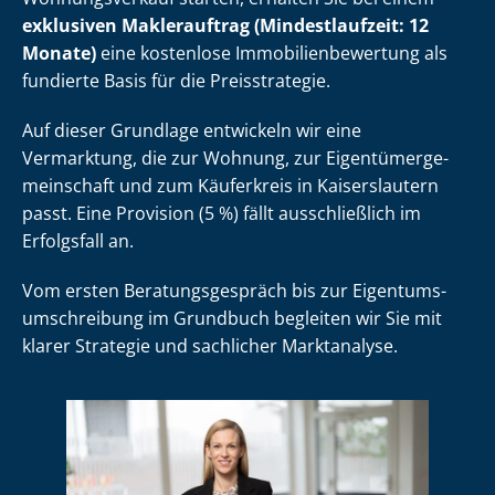
exklusiven Maklerauftrag (Mindestlaufzeit: 12
Monate)
eine kostenlose Im­mo­bi­li­en­be­wer­tung als
fundierte Basis für die Preisstrategie.
Auf dieser Grundlage entwickeln wir eine
Vermarktung, die zur Wohnung, zur Ei­gen­tü­mer­ge­
mein­schaft und zum Käuferkreis in Kaiserslautern
passt. Eine Provision (5 %) fällt ausschließlich im
Erfolgsfall an.
Vom ersten Be­ra­tungs­ge­spräch bis zur Ei­gen­tums­
um­schrei­bung im Grundbuch begleiten wir Sie mit
klarer Strategie und sachlicher Marktanalyse.