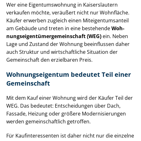
Wer eine Ei­gen­tums­woh­nung in Kaiserslautern
verkaufen möchte, veräußert nicht nur Wohnfläche.
Käufer erwerben zugleich einen Mit­ei­gen­tums­an­teil
am Gebäude und treten in eine bestehende
Woh­
nungs­ei­gen­tü­mer­ge­mein­schaft (WEG)
ein. Neben
Lage und Zustand der Wohnung beeinflussen daher
auch Struktur und wirtschaftliche Situation der
Gemeinschaft den erzielbaren Preis.
Woh­nungs­ei­gen­tum bedeutet Teil einer
Gemeinschaft
Mit dem Kauf einer Wohnung wird der Käufer Teil der
WEG. Das bedeutet: Entscheidungen über Dach,
Fassade, Heizung oder größere Mo­der­ni­sie­run­gen
werden ge­mein­schaft­lich getroffen.
Für Kauf­in­ter­es­sen­ten ist daher nicht nur die einzelne