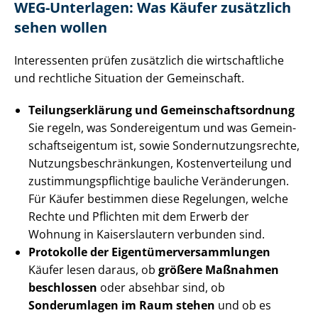
WEG-Unterlagen: Was Käufer zusätzlich
sehen wollen
Interessenten prüfen zusätzlich die wirtschaftliche
und rechtliche Situation der Gemeinschaft.
Tei­lungs­er­klä­rung und Ge­mein­schafts­ord­nung
Sie regeln, was Sondereigentum und was Ge­mein­
schafts­ei­gen­tum ist, sowie Son­der­nut­zungs­rech­te,
Nut­zungs­be­schrän­kun­gen, Kos­ten­ver­tei­lung und
zu­stim­mungs­pflich­ti­ge bauliche Veränderungen.
Für Käufer bestimmen diese Regelungen, welche
Rechte und Pflichten mit dem Erwerb der
Wohnung in Kaiserslautern verbunden sind.
Protokolle der Ei­gen­tü­mer­ver­samm­lun­gen
Käufer lesen daraus, ob
größere Maßnahmen
beschlossen
oder absehbar sind, ob
Sonderumlagen im Raum stehen
und ob es