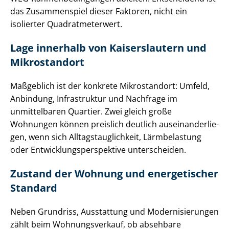
das Zusammenspiel dieser Faktoren, nicht ein
isolierter Qua­drat­me­ter­wert.
Lage innerhalb von Kaiserslautern und
Mikrostandort
Maßgeblich ist der konkrete Mikrostandort: Umfeld,
Anbindung, Infrastruktur und Nachfrage im
unmittelbaren Quartier. Zwei gleich große
Wohnungen können preislich deutlich aus­ein­an­der­lie­
gen, wenn sich All­tags­taug­lich­keit, Lärmbelastung
oder Ent­wick­lungs­per­spek­ti­ve unterscheiden.
Zustand der Wohnung und energetischer
Standard
Neben Grundriss, Ausstattung und Mo­der­ni­sie­run­gen
zählt beim Wohnungsverkauf, ob absehbare