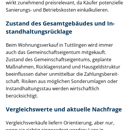
wirkt zunehmend preisrelevant, da Käufer potenzielle
Sanierungs- und Betriebskosten einkalkulieren.
Zustand des Gesamtgebäudes und In­
stand­hal­tungs­rück­la­ge
Beim Wohnungsverkauf in Tuttlingen wird immer
auch das Ge­mein­schafts­ei­gen­tum mitgekauft.
Zustand des Ge­mein­schafts­ei­gen­tums, geplante
Maßnahmen, Rücklagenstand und Haus­geld­struk­tur
beeinflussen daher unmittelbar die Zah­lungs­be­reit­
schaft. Risiken aus möglichen Sonderumlagen oder
In­stand­hal­tungs­stau werden wirtschaftlich
berücksichtigt.
Vergleichswerte und aktuelle Nachfrage
Ver­gleichs­ver­käu­fe liefern Orientierung, aber nur,