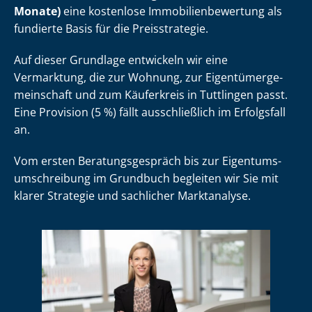
Monate)
eine kostenlose Im­mo­bi­li­en­be­wer­tung als
fundierte Basis für die Preisstrategie.
Auf dieser Grundlage entwickeln wir eine
Vermarktung, die zur Wohnung, zur Ei­gen­tü­mer­ge­
mein­schaft und zum Käuferkreis in Tuttlingen passt.
Eine Provision (5 %) fällt ausschließlich im Erfolgsfall
an.
Vom ersten Be­ra­tungs­ge­spräch bis zur Ei­gen­tums­
um­schrei­bung im Grundbuch begleiten wir Sie mit
klarer Strategie und sachlicher Marktanalyse.