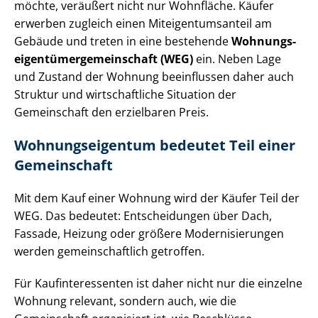
möchte, veräußert nicht nur Wohnfläche. Käufer
erwerben zugleich einen Mit­ei­gen­tums­an­teil am
Gebäude und treten in eine bestehende
Woh­nungs­
ei­gen­tü­mer­ge­mein­schaft (WEG)
ein. Neben Lage
und Zustand der Wohnung beeinflussen daher auch
Struktur und wirtschaftliche Situation der
Gemeinschaft den erzielbaren Preis.
Woh­nungs­ei­gen­tum bedeutet Teil einer
Gemeinschaft
Mit dem Kauf einer Wohnung wird der Käufer Teil der
WEG. Das bedeutet: Entscheidungen über Dach,
Fassade, Heizung oder größere Mo­der­ni­sie­run­gen
werden ge­mein­schaft­lich getroffen.
Für Kauf­in­ter­es­sen­ten ist daher nicht nur die einzelne
Wohnung relevant, sondern auch, wie die