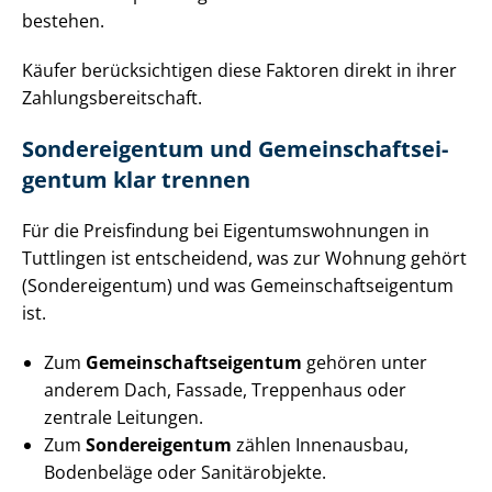
bestehen.
Käufer berücksichtigen diese Faktoren direkt in ihrer
Zah­lungs­be­reit­schaft.
Sondereigentum und Ge­mein­schafts­ei­
gen­tum klar trennen
Für die Preisfindung bei Ei­gen­tums­woh­nun­gen in
Tuttlingen ist entscheidend, was zur Wohnung gehört
(Sondereigentum) und was Ge­mein­schafts­ei­gen­tum
ist.
Zum
Ge­mein­schafts­ei­gen­tum
gehören unter
anderem Dach, Fassade, Treppenhaus oder
zentrale Leitungen.
Zum
Sondereigentum
zählen Innenausbau,
Bodenbeläge oder Sanitärobjekte.