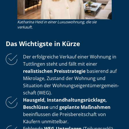
Katharina Heid in einer Luxuswohnung, die sie
verkauft.
Das Wichtigste in Kürze
Der erfolgreiche Verkauf einer Wohnung in
Tuttlingen steht und fällt mit einer
realistischen Preisstrategie
basierend auf
Mikrolage, Zustand der Wohnung und
Situation der Woh­nungs­ei­gen­tü­mer­ge­mein­
schaft (WEG).
Hausgeld, In­stand­hal­tungs­rück­la­ge,
Beschlüsse
und
geplante Maßnahmen
beeinflussen die Preis­be­reit­schaft von
Käufern unmittelbar.
Fehlende
WEG-Unterlagen
(Tei­lungs­er­klä­