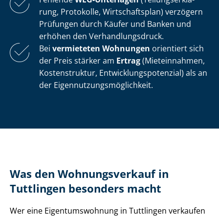
rung, Protokolle, Wirtschaftsplan) verzögern
Prüfungen durch Käufer und Banken und
erhöhen den Ver­hand­lungs­druck.
Bei
vermieteten Wohnungen
orientiert sich
der Preis stärker am
Ertrag
(Mieteinnahmen,
Kostenstruktur, Ent­wick­lungs­po­ten­zi­al) als an
der Ei­gen­nut­zungs­mög­lich­keit.
Was den Wohnungsverkauf in
Tuttlingen besonders macht
Wer eine Ei­gen­tums­woh­nung in Tuttlingen verkaufen