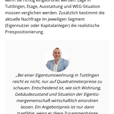
wenn sie richtig eingeordnet werden: Lage in
Tuttlingen, Etage, Ausstattung und WEG-Situation
müssen verglichen werden. Zusätzlich bestimmt die
aktuelle Nachfrage im jeweiligen Segment
(Eigennutzer oder Kapitalanleger) die realistische
Preis­po­si­tio­nie­rung.
Bei einer Ei­gen­tums­woh­nung in Tuttlingen
reicht es nicht, nur auf Qua­drat­me­ter­prei­se zu
schauen. Entscheidend ist, wie sich Wohnung,
Gebäudezustand und Situation der Ei­gen­tü­
mer­ge­mein­schaft wirtschaftlich einordnen
lassen. Ein Angebotspreis ist nur dann
tragfähig, wenn er diese Zusammenhänge