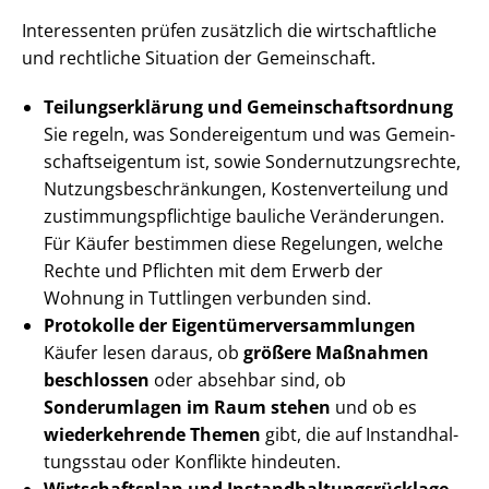
Interessenten prüfen zusätzlich die wirtschaftliche
und rechtliche Situation der Gemeinschaft.
Tei­lungs­er­klä­rung und Ge­mein­schafts­ord­nung
Sie regeln, was Sondereigentum und was Ge­mein­
schafts­ei­gen­tum ist, sowie Son­der­nut­zungs­rech­te,
Nut­zungs­be­schrän­kun­gen, Kos­ten­ver­tei­lung und
zu­stim­mungs­pflich­ti­ge bauliche Veränderungen.
Für Käufer bestimmen diese Regelungen, welche
Rechte und Pflichten mit dem Erwerb der
Wohnung in Tuttlingen verbunden sind.
Protokolle der Ei­gen­tü­mer­ver­samm­lun­gen
Käufer lesen daraus, ob
größere Maßnahmen
beschlossen
oder absehbar sind, ob
Sonderumlagen im Raum stehen
und ob es
wiederkehrende Themen
gibt, die auf In­stand­hal­
tungs­stau oder Konflikte hindeuten.