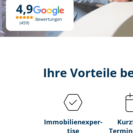
4,9
Bewertungen
459
Ihre Vorteile 
Im­mo­bi­li­en­ex­per­
Kurz
ti­se
Termin