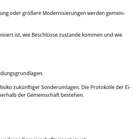
g oder größere Mo­der­ni­sie­run­gen werden ge­mein­
ganisiert ist, wie Beschlüsse zustande kommen und wie
­dungs­grund­la­gen.
isiko zukünftiger Sonderumlagen. Die Protokolle der Ei­
nerhalb der Gemeinschaft bestehen.