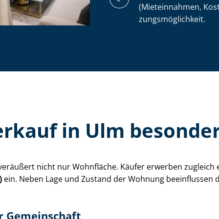
(Mieteinnahmen, Kostens
zungs­mög­lich­keit.
rkauf in Ulm besonde
eräußert nicht nur Wohnfläche. Käufer erwerben zugleich ei
)
ein. Neben Lage und Zustand der Wohnung beeinflussen dah
er Gemeinschaft