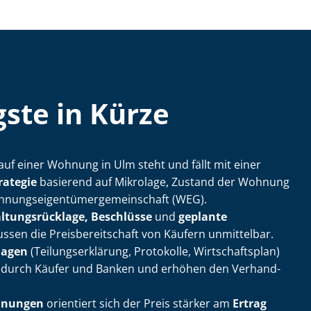
ste in Kürze
auf einer Wohnung in Ulm steht und fällt mit einer
rategie
basierend auf Mikrolage, Zustand der Wohnung
nungs­ei­gen­tü­mer­ge­mein­schaft (WEG).
l­tungs­rück­la­ge, Beschlüsse
und
geplante
ssen die Preis­be­reit­schaft von Käufern unmittelbar.
lagen
(Tei­lungs­er­klä­rung, Protokolle, Wirtschaftsplan)
 durch Käufer und Banken und erhöhen den Ver­hand­
hnungen
orientiert sich der Preis stärker am
Ertrag