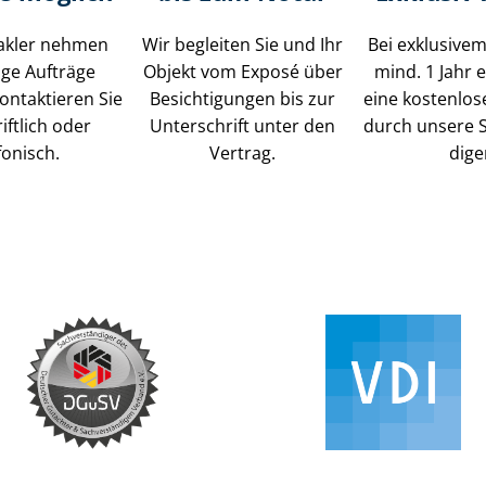
akler nehmen
Wir begleiten Sie und Ihr
Bei exklusivem
tige Aufträge
Objekt vom Exposé über
mind. 1 Jahr e
ontaktieren Sie
Besichtigungen bis zur
eine kostenlo
iftlich oder
Unterschrift unter den
durch unsere S
fonisch.
Vertrag.
di­ge