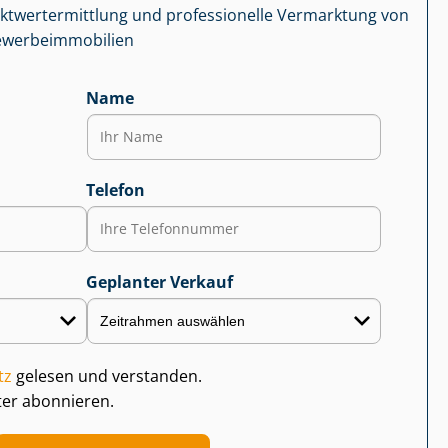
kt­wert­ermitt­lung und professionelle Vermarktung von
r­be­im­mo­bi­li­en
Name
Telefon
Geplanter Verkauf
tz
gelesen und verstanden.
ter abonnieren.