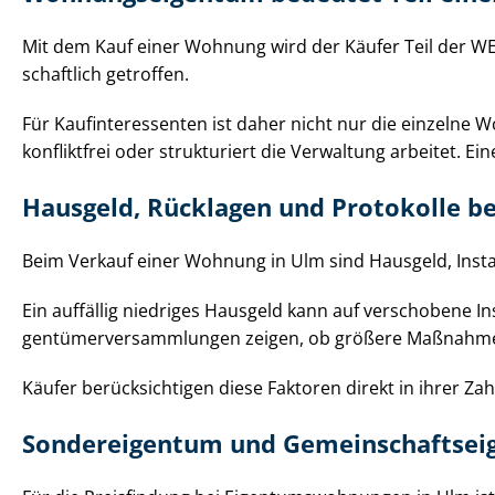
Mit dem Kauf einer Wohnung wird der Käufer Teil der WE
schaft­lich getroffen.
Für Kauf­in­ter­es­sen­ten ist daher nicht nur die einze
konfliktfrei oder strukturiert die Verwaltung arbeitet. Ei
Hausgeld, Rücklagen und Protokolle be
Beim Verkauf einer Wohnung in Ulm sind Hausgeld, In­stand­
Ein auffällig niedriges Hausgeld kann auf verschobene I
gen­tü­mer­ver­samm­lun­gen zeigen, ob größere Maßna
Käufer berücksichtigen diese Faktoren direkt in ihrer Zah­l
Sondereigentum und Ge­mein­schafts­ei­