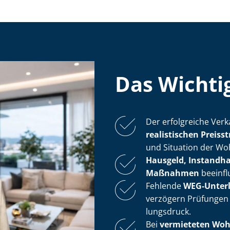
Das Wichtig
Der erfolgreiche Verk
realistischen Preisst
und Situation der Woh­
Hausgeld, In­stand­ha
Maßnahmen
beeinflu
Fehlende
WEG-Unter
verzögern Prüfungen
lungs­druck.
Bei
vermieteten Wo