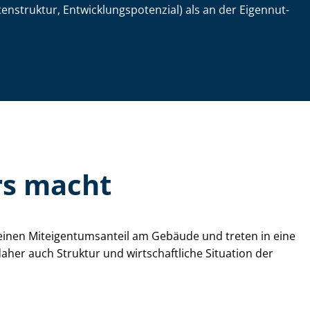
truktur, Ent­wick­lungs­po­ten­zi­al) als an der Ei­gen­nut­
rs macht
nen Mit­ei­gen­tums­an­teil am Gebäude und treten in eine
er auch Struktur und wirtschaftliche Situation der