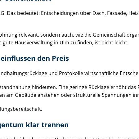
G. Das bedeutet: Entscheidungen über Dach, Fassade, Heizun
lne Wohnung relevant, sondern auch, wie die Gemeinschaft or
ne gute Hausverwaltung in Ulm zu finden, ist nicht leicht.
einflussen den Preis
hal­tungs­rück­la­ge und Protokolle wirtschaftliche Ent­schei
nstandhaltung hindeuten. Eine geringe Rücklage erhöht das R
hmen am Gebäude anstehen oder strukturelle Spannungen in
ungs­be­reit­schaft.
gen­tum klar trennen