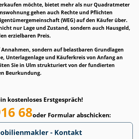
erkaufen möchte, bietet mehr als nur Quadratmeter
tums­woh­nung gehen auch Rechte und Pflichten
­gen­tü­mer­ge­mein­schaft (WEG) auf den Käufer über.
nicht nur Lage und Zustand, sondern auch Hausgeld,
n erzielbaren Preis.
uf Annahmen, sondern auf belastbaren Grundlagen
egie, Unterlagenlage und Käuferkreis von Anfang an
eiten Sie in Ulm strukturiert von der fundierten
len Beurkundung.
ein kostenloses Erstgespräch!
916 68
oder Formular abschicken:
­bi­li­en­mak­ler - Kontakt