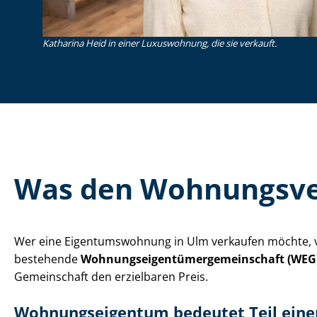
Katharina Heid in einer Luxuswohnung, die sie verkauft.
Was den Wohnungsve
Wer eine Ei­gen­tums­woh­nung in Ulm verkaufen möchte, v
bestehende
Woh­nungs­ei­gen­tü­mer­ge­mein­schaft (WEG
Gemeinschaft den erzielbaren Preis.
Woh­nungs­ei­gen­tum bedeutet Teil ein