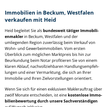
Immobilien in Beckum, Westfalen
verkaufen mit Heid
Heid begleitet Sie als
bundesweit tätiger Im­mo­bi­li­
en­mak­ler
in Beckum, Westfalen und der
umliegenden Region zuverlässig beim Verkauf von
Wohn- und Ge­wer­be­im­mo­bi­li­en. Vom ersten
Überblick zum möglichen Marktpreis bis hin zur
Beurkundung beim Notar profitieren Sie von einem
klaren Ablauf, nach­voll­zieh­ba­ren Hand­lungs­emp­feh­
lun­gen und einer Vermarktung, die sich an Ihrer
Immobilie und Ihren Ziel­vor­stel­lun­gen orientiert.
Wenn Sie sich für einen exklusiven Maklerauftrag über
zwölf Monate entscheiden, ist eine
kostenlose Im­mo­
bi­li­en­be­wer­tung durch unsere Sach­ver­stän­di­gen