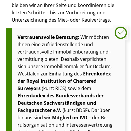
bleiben wir an Ihrer Seite und koordinieren die
letzten Schritte – bis zur Vorbereitung und
Unterzeichnung des Miet- oder Kaufvertrags.
Vertrauensvolle Beratung:
Wir möchten
Ihnen eine zu­frie­den­stel­len­de und
vertrauensvolle Im­mo­bi­li­en­be­ra­tung und -
vermittlung bieten. Deshalb verpflichten
sich unsere Im­mo­bi­li­en­mak­ler für Beckum,
Westfalen zur Einhaltung des
Ehrenkodex
der Royal Institution of Chartered
Surveyors
(kurz: RICS) sowie dem
Ehrenkodex des Bundesverbands der
Deutschen Sach­ver­stän­di­gen und
Fachgutachter e.V.
(kurz: BDSF). Darüber
hinaus sind wir
Mitglied im IVD
– der Be­
rufs­or­ga­ni­sa­ti­on und In­ter­es­sen­ver­tre­tung