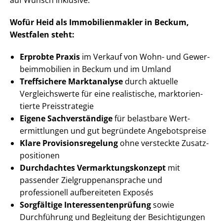
auf Wunsch inklusive.
Wofür Heid als Im­mo­bi­li­en­mak­ler in Beckum,
Westfalen steht:
Erprobte Praxis
im Verkauf von Wohn- und Ge­wer­
be­im­mo­bi­li­en in Beckum und im Umland
Treffsichere Marktanalyse
durch aktuelle
Vergleichswerte für eine realistische, markt­ori­en­
tier­te Preisstrategie
Eigene Sachverständige
für belastbare Wert­
ermitt­lun­gen und gut begründete Angebotspreise
Klare Pro­vi­si­ons­re­ge­lung
ohne versteckte Zu­satz­
po­si­tio­nen
Durchdachtes Ver­mark­tungs­kon­zept
mit
passender Ziel­grup­pen­an­spra­che und
professionell aufbereiteten Exposés
Sorgfältige In­ter­es­sen­ten­prü­fung
sowie
Durchführung und Begleitung der Besichtigungen