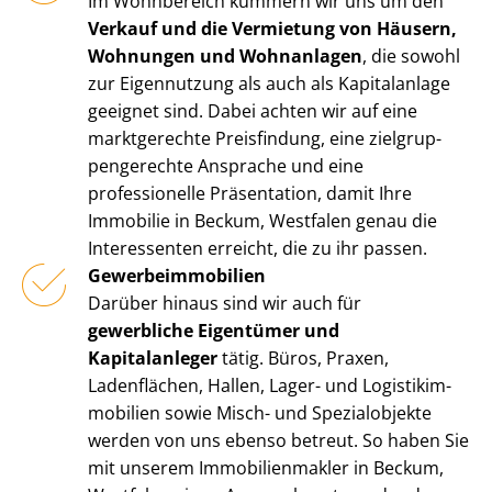
Im Wohnbereich kümmern wir uns um den
Verkauf und die Vermietung von Häusern,
Wohnungen und Wohnanlagen
, die sowohl
zur Eigennutzung als auch als Kapitalanlage
geeignet sind. Dabei achten wir auf eine
marktgerechte Preisfindung, eine ziel­grup­
pen­ge­rech­te Ansprache und eine
professionelle Präsentation, damit Ihre
Immobilie in Beckum, Westfalen genau die
Interessenten erreicht, die zu ihr passen.
Ge­wer­be­im­mo­bi­li­en
Darüber hinaus sind wir auch für
gewerbliche Eigentümer und
Kapitalanleger
tätig. Büros, Praxen,
Ladenflächen, Hallen, Lager- und Lo­gis­tik­im­
mo­bi­li­en sowie Misch- und Spezialobjekte
werden von uns ebenso betreut. So haben Sie
mit unserem Im­mo­bi­li­en­mak­ler in Beckum,