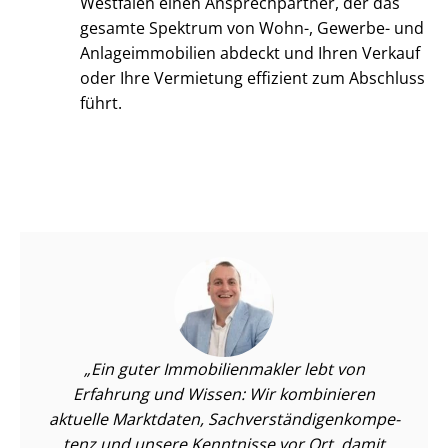
Westfalen einen Ansprechpartner, der das
gesamte Spektrum von Wohn-, Gewerbe- und
An­la­ge­im­mo­bi­li­en abdeckt und Ihren Verkauf
oder Ihre Vermietung effizient zum Abschluss
führt.
Ein guter Im­mo­bi­li­en­mak­ler lebt von
Erfahrung und Wissen: Wir kombinieren
aktuelle Marktdaten, Sach­ver­stän­di­gen­kom­pe­
tenz und unsere Kenntnisse vor Ort, damit