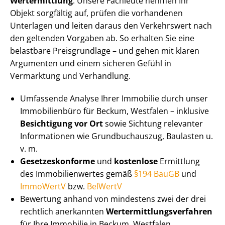
Wertermittlung
. Unsere Fachleute nehmen Ihr
Objekt sorgfältig auf, prüfen die vorhandenen
Unterlagen und leiten daraus den Verkehrswert nach
den geltenden Vorgaben ab. So erhalten Sie eine
belastbare Preisgrundlage – und gehen mit klaren
Argumenten und einem sicheren Gefühl in
Vermarktung und Verhandlung.
Umfassende Analyse Ihrer Immobilie durch unser
Immobilienbüro für Beckum, Westfalen – inklusive
Besichtigung vor Ort
sowie Sichtung relevanter
Informationen wie Grundbuchauszug, Baulasten u.
v. m.
Ge­set­zes­kon­for­me
und
kostenlose
Ermittlung
des Im­mo­bi­li­en­wer­tes gemäß
§194 BauGB
und
ImmoWertV
bzw.
BelWertV
Bewertung anhand von mindestens zwei der drei
rechtlich anerkannten
Wert­ermitt­lungs­ver­fah­ren
für Ihre Immobilie in Beckum, Westfalen