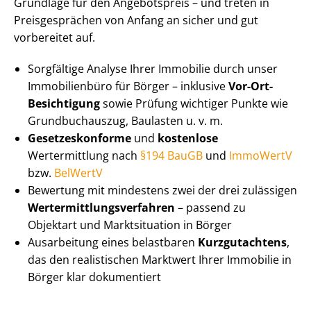
Grundlage für den Angebotspreis – und treten in
Preisgesprächen von Anfang an sicher und gut
vorbereitet auf.
Sorgfältige Analyse Ihrer Immobilie durch unser
Immobilienbüro für Börger – inklusive
Vor-Ort-
Besichtigung
sowie Prüfung wichtiger Punkte wie
Grundbuchauszug, Baulasten u. v. m.
Ge­set­zes­kon­for­me
und
kostenlose
Wertermittlung nach
§194 BauGB
und
ImmoWertV
bzw.
BelWertV
Bewertung mit mindestens zwei der drei zulässigen
Wert­ermitt­lungs­ver­fah­ren
– passend zu
Objektart und Marktsituation in Börger
Ausarbeitung eines belastbaren
Kurzgutachtens
,
das den realistischen Marktwert Ihrer Immobilie in
Börger klar dokumentiert