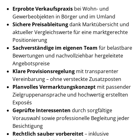
Erprobte Verkaufspraxis
bei Wohn- und
Gewerbeobjekten in Börger und im Umland
Sichere Preisableitung
dank Marktübersicht und
aktueller Vergleichswerte für eine marktgerechte
Positionierung
Sachverständige im eigenen Team
für belastbare
Bewertungen und nachvollziehbar hergeleitete
Angebotspreise
Klare Pro­vi­si­ons­re­ge­lung
mit transparenter
Vereinbarung – ohne versteckte Zusatzposten
Planvolles Ver­mark­tungs­kon­zept
mit passender
Ziel­grup­pen­an­spra­che und hochwertig erstellten
Exposés
Geprüfte Interessenten
durch sorgfältige
Vorauswahl sowie professionelle Begleitung jeder
Besichtigung
Rechtlich sauber vorbereitet
– inklusive