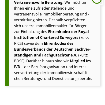
Vertrauensvolle Beratung:
Wir möchten
Ihnen eine zu­frie­den­stel­len­de und
vertrauensvolle Im­mo­bi­li­en­be­ra­tung und -
vermittlung bieten. Deshalb verpflichten
sich unsere Im­mo­bi­li­en­mak­ler für Börger
zur Einhaltung des
Ehrenkodex der Royal
Institution of Chartered Surveyors
(kurz:
RICS) sowie dem
Ehrenkodex des
Bundesverbands der Deutschen Sach­ver­
stän­di­gen und Fachgutachter e.V.
(kurz:
BDSF). Darüber hinaus sind wir
Mitglied im
IVD
– der Be­rufs­or­ga­ni­sa­ti­on und In­ter­es­
sen­ver­tre­tung der im­mo­bi­li­en­wirt­schaft­li­
chen Beratungs- und Dienst­leis­tungs­be­ru­fe.