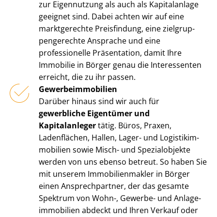
zur Eigennutzung als auch als Kapitalanlage
geeignet sind. Dabei achten wir auf eine
marktgerechte Preisfindung, eine ziel­grup­
pen­ge­rech­te Ansprache und eine
professionelle Präsentation, damit Ihre
Immobilie in Börger genau die Interessenten
erreicht, die zu ihr passen.
Ge­wer­be­im­mo­bi­li­en
Darüber hinaus sind wir auch für
gewerbliche Eigentümer und
Kapitalanleger
tätig. Büros, Praxen,
Ladenflächen, Hallen, Lager- und Lo­gis­tik­im­
mo­bi­li­en sowie Misch- und Spezialobjekte
werden von uns ebenso betreut. So haben Sie
mit unserem Im­mo­bi­li­en­mak­ler in Börger
einen Ansprechpartner, der das gesamte
Spektrum von Wohn-, Gewerbe- und An­la­ge­
im­mo­bi­li­en abdeckt und Ihren Verkauf oder