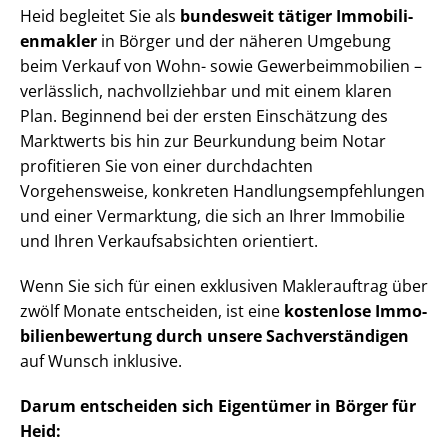
Heid begleitet Sie als
bundesweit tätiger Im­mo­bi­li­
en­mak­ler
in Börger und der näheren Umgebung
beim Verkauf von Wohn- sowie Ge­wer­be­im­mo­bi­li­en –
verlässlich, nachvollziehbar und mit einem klaren
Plan. Beginnend bei der ersten Einschätzung des
Marktwerts bis hin zur Beurkundung beim Notar
profitieren Sie von einer durchdachten
Vorgehensweise, konkreten Hand­lungs­emp­feh­lun­gen
und einer Vermarktung, die sich an Ihrer Immobilie
und Ihren Ver­kaufs­ab­sich­ten orientiert.
Wenn Sie sich für einen exklusiven Maklerauftrag über
zwölf Monate entscheiden, ist eine
kostenlose Im­mo­
bi­li­en­be­wer­tung durch unsere Sach­ver­stän­di­gen
auf Wunsch inklusive.
Darum entscheiden sich Eigentümer in Börger für
Heid: