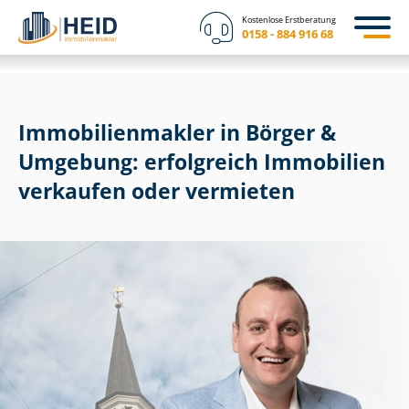
Kostenlose Erstberatung
0158 - 884 916 68
Im­mo­bi­li­en­mak­ler in Börger &
Umgebung: erfolgreich Immobilien
verkaufen oder vermieten