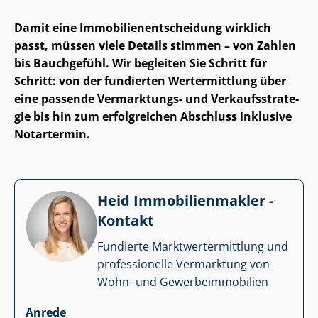
Damit eine Im­mo­bi­li­en­ent­schei­dung wirklich
passt, müssen viele Details stimmen – von Zahlen
bis Bauchgefühl. Wir begleiten Sie Schritt für
Schritt: von der fundierten Wertermittlung über
eine passende Vermarktungs- und Ver­kaufs­stra­te­
gie bis hin zum erfolgreichen Abschluss inklusive
Notartermin.
Heid Im­mo­bi­li­en­mak­ler -
Kontakt
Fundierte Markt­wert­ermitt­lung und
professionelle Vermarktung von
Wohn- und Ge­wer­be­im­mo­bi­li­en
Anrede