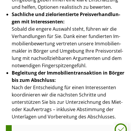
und helfen, Optionen realistisch zu bewerten.
Sachliche und zielorientierte Preis­ver­hand­lun­
gen mit Interessenten:
Sobald die engere Auswahl steht, führen wir die
Verhandlungen für Sie. Dank einer fundierten Im­
mo­bi­li­en­be­wer­tung vertreten unsere Im­mo­bi­li­en­
mak­ler in Börger und Umgebung Ihre Preis­vor­stel­
lung mit nach­voll­zieh­ba­ren Argumenten und dem
notwendigen Fin­ger­spit­zen­ge­fühl.
Begleitung der Im­mo­bi­li­en­trans­ak­ti­on in Börger
bis zum Abschluss:
Nach der Entscheidung für einen Interessenten
koordinieren wir die nächsten Schritte und
unterstützen Sie bis zur Unterzeichnung des Miet-
oder Kaufvertrags – inklusive Abstimmung der
Unterlagen und Vorbereitung des Abschlusses.