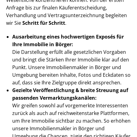
Wesentliche konzentrieren können. Von der ersten
Anfrage bis zur finalen Käu­fer­ent­schei­dung,
Verhandlung und Ver­trags­un­ter­zeich­nung begleiten
wir Sie
Schritt für Schritt
.
Ausarbeitung eines hochwertigen Exposés für
Ihre Immobilie in Börger:
Die Darstellung erfüllt alle gesetzlichen Vorgaben
und bringt die Stärken Ihrer Immobilie klar auf den
Punkt. Unsere Im­mo­bi­li­en­mak­ler in Börger und
Umgebung bereiten Inhalte, Fotos und Eckdaten so
auf, dass sie Ihre Zielgruppe direkt ansprechen.
Gezielte Ver­öf­fent­li­chung & breite Streuung auf
passenden Ver­mark­tungs­ka­nä­len:
Wir greifen sowohl auf vorgemerkte Interessenten
zurück als auch auf reich­wei­ten­star­ke Plattformen,
um Ihre Immobilie sichtbar zu machen. So erhöhen
unsere Im­mo­bi­li­en­mak­ler in Börger und
Umgebung die Chancen, zügig den richtigen Käufer