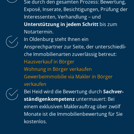
Sie durch den gesamten Prozess: Bewertung,
Exposé, Inserate, Besichtigungen, Prüfung der
Interessenten, Verhandlung – und
Unterstützung in jedem Schritt
bis zum
Notartermin.
In Oldenburg steht Ihnen ein
Ansprechpartner zur Seite, der un­ter­schied­li­
che Immobilienarten zuverlässig betreut:
Hausverkauf in Börger
Wohnung in Börger verkaufen
Ge­wer­be­im­mo­bi­lie via Makler in Börger
verkaufen
Bei Heid wird die Bewertung durch
Sach­ver­
stän­di­gen­kom­pe­tenz
untermauert: Bei
einem exklusiven Maklerauftrag über zwölf
Monate ist die Im­mo­bi­li­en­be­wer­tung für Sie
kostenlos.