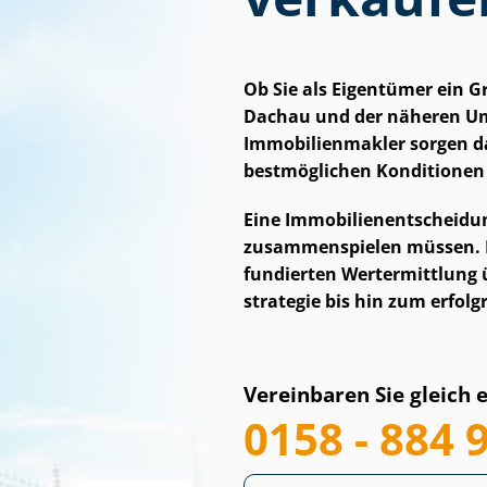
Ob Sie als Eigentümer ein 
Dachau und der näheren Um
Im­mo­bi­li­en­mak­ler sorgen
bestmöglichen Konditionen
Eine Im­mo­bi­li­en­ent­schei
zusammenspielen müssen. Des
fundierten Wertermittlung 
stra­te­gie bis hin zum erfo
Vereinbaren Sie gleich 
0158 - 884 