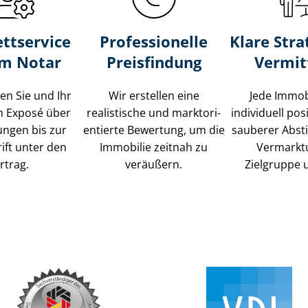
ttservice
Professionelle
Klare Stra
um Notar
Preisfindung
Vermit
ten Sie und Ihr
Wir erstellen eine
Jede Immob
m Exposé über
realistische und markt­ori­
individuell posi
ungen bis zur
en­tier­te Bewertung, um die
sauberer Abs
ift unter den
Immobilie zeitnah zu
Vermarkt
rtrag.
veräußern.
Zielgruppe 