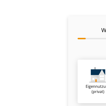
W
Eigennutz
(privat)