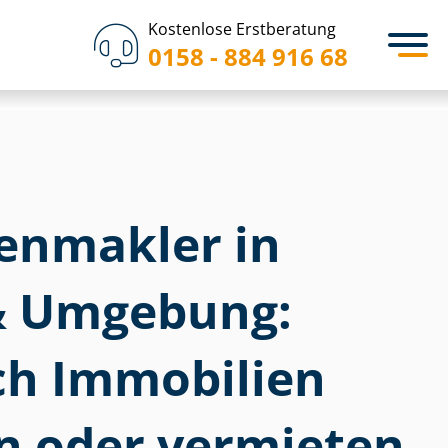
Kostenlose Erstberatung
0158 - 884 916 68
­en­mak­ler in
& Umgebung:
ich Immobilien
n oder vermieten