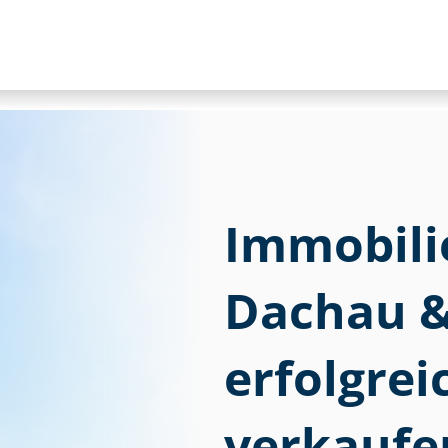
Im­mo­bi­li
Dachau 
erfolgre
verkaufe