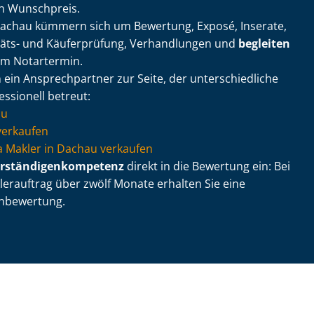
in Wunschpreis.
Dachau kümmern sich um Bewertung, Exposé, Inserate,
täts- und Käuferprüfung, Verhandlungen und
begleiten
um Notartermin.
ein Ansprechpartner zur Seite, der un­ter­schied­li­che
ssionell betreut:
au
erkaufen
 via Makler in Dachau verkaufen
r­stän­di­gen­kom­pe­tenz
direkt in die Bewertung ein: Bei
erauftrag über zwölf Monate erhalten Sie eine
n­be­wer­tung.