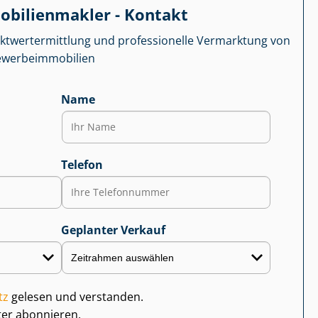
­bi­li­en­mak­ler - Kontakt
kt­wert­ermitt­lung und professionelle Vermarktung von
r­be­im­mo­bi­li­en
Name
Telefon
Geplanter Verkauf
tz
gelesen und verstanden.
ter abonnieren.