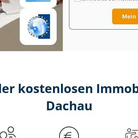
Mein 
er kostenlosen Im­mo­bi­
Dachau