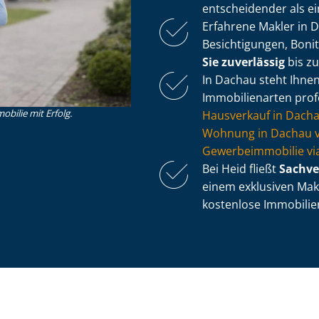
entscheidender als e
Erfahrene Makler in 
Besichtigungen, Boni
Sie zuverlässig
bis z
In Dachau steht Ihnen 
Immobilienarten profe
obilie mit Erfolg.
Hausverkauf in Dach
Wohnung in Dachau v
Ge­wer­be­im­mo­bi­lie
Bei Heid fließt
Sach­ve
einem exklusiven Makl
kostenlose Im­mo­bi­li­e