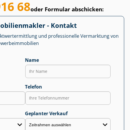
916 68
oder Formular abschicken:
­bi­li­en­mak­ler - Kontakt
kt­wert­ermitt­lung und professionelle Vermarktung von
r­be­im­mo­bi­li­en
Name
Telefon
Geplanter Verkauf