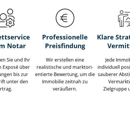
ttservice
Professionelle
Klare Stra
um Notar
Preisfindung
Vermit
ten Sie und Ihr
Wir erstellen eine
Jede Immob
m Exposé über
realistische und markt­ori­
individuell posi
ungen bis zur
en­tier­te Bewertung, um die
sauberer Abs
ift unter den
Immobilie zeitnah zu
Vermarkt
rtrag.
veräußern.
Zielgruppe 