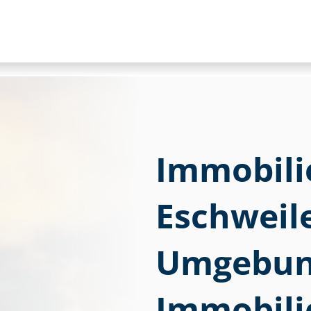
Im­mo­bi­li
Eschweil
Umgebung
Immobili