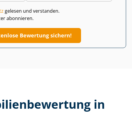
tz
gelesen und verstanden.
ter abonnieren.
tenlose Bewertung sichern!
li­en­be­wer­tung in