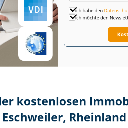
Ich habe den
Datenschu
Ich möchte den Newslet
Kos
er kostenlosen Im­mo­bi­
Eschweiler, Rheinland