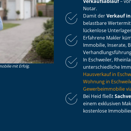
Verkaufsablauf
– von
Notar.
Damit der
Verkauf in
belastbare Wertermitt
lückenlose Unterlage
Erfahrene Makler küm
Immobilie, Inserate, Be
Ver­hand­lungs­füh­ru
In Eschweiler, Rheinl
obilie mit Erfolg.
un­ter­schied­li­che I
Hausverkauf in Eschwe
Wohnung in Eschweile
Ge­wer­be­im­mo­bi­lie
Bei Heid fließt
Sach­ve
einem exklusiven Makl
kostenlose Im­mo­bi­li­e