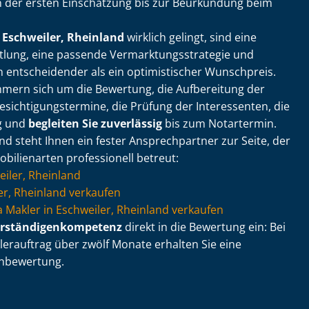
 der ersten Einschätzung bis zur Beurkundung beim
 Eschweiler, Rheinland
wirklich gelingt, sind eine
lung, eine passende Ver­mark­tungs­stra­te­gie und
n entscheidender als ein optimistischer Wunschpreis.
mern sich um die Bewertung, die Aufbereitung der
­sich­ti­gungs­ter­mi­ne, die Prüfung der Interessenten, die
ng und
begleiten Sie zuverlässig
bis zum Notartermin.
and steht Ihnen ein fester Ansprechpartner zur Seite, der
mmobilienarten professionell betreut:
iler, Rheinland
r, Rheinland verkaufen
 via Makler in Eschweiler, Rheinland verkaufen
r­stän­di­gen­kom­pe­tenz
direkt in die Bewertung ein: Bei
erauftrag über zwölf Monate erhalten Sie eine
n­be­wer­tung.