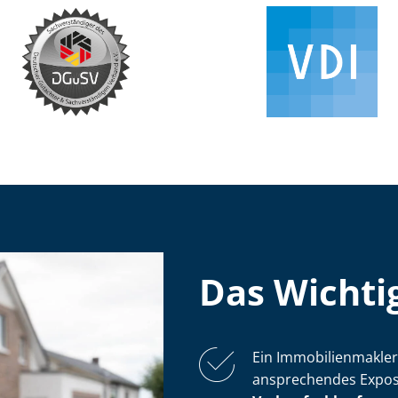
Das Wichtig
Ein Im­mo­bi­li­en­mak­
ansprechendes Expos