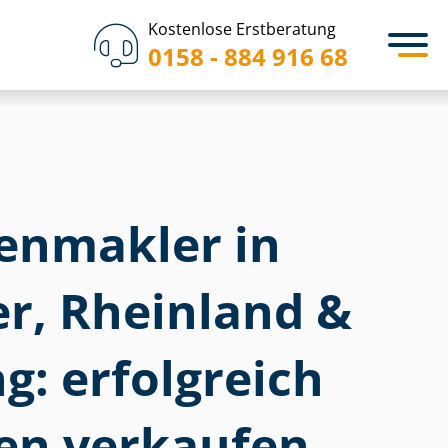
Kostenlose Erstberatung
0158 - 884 916 68
­en­mak­ler in
er, Rheinland &
: erfolgreich
en verkaufen