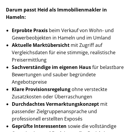
Darum passt Heid als Im­mo­bi­li­en­mak­ler in
Hameln:
Erprobte Praxis
beim Verkauf von Wohn- und
Gewerbeobjekten in Hameln und im Umland
Aktuelle Marktübersicht
mit Zugriff auf
Vergleichsdaten für eine stimmige, realistische
Preisermittlung
Sachverständige im eigenen Haus
für belastbare
Bewertungen und sauber begründete
Angebotspreise
Klare Pro­vi­si­ons­re­ge­lung
ohne versteckte
Zusatzkosten oder Überraschungen
Durchdachtes Ver­mark­tungs­kon­zept
mit
passender Ziel­grup­pen­an­spra­che und
professionell erstellten Exposés
Geprüfte Interessenten
sowie die vollständige