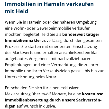
Immobilien in Hameln verkaufen
mit Heid
Wenn Sie in Hameln oder der näheren Umgebung
eine Wohn- oder Ge­wer­be­im­mo­bi­lie verkaufen
möchten, begleitet Heid Sie als
bundesweit tätiger
Im­mo­bi­li­en­mak­ler
zuverlässig durch den gesamten
Prozess. Sie starten mit einer ersten Einschätzung
des Marktwerts und erhalten anschließend ein klar
aufgebautes Vorgehen – mit nach­voll­zieh­ba­ren
Empfehlungen und einer Vermarktung, die zu Ihrer
Immobilie und Ihren Verkaufszielen passt – bis hin zur
Unterzeichnung beim Notar.
Entscheiden Sie sich für einen exklusiven
Maklerauftrag über zwölf Monate, ist eine
kostenlose
Im­mo­bi­li­en­be­wer­tung durch unsere Sach­ver­stän­
di­gen
auf Wunsch inklusive.