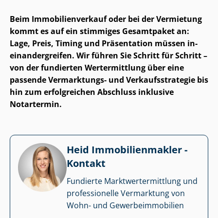
Beim Im­mo­bi­li­en­ver­kauf oder bei der Vermietung
kommt es auf ein stimmiges Gesamtpaket an:
Lage, Preis, Timing und Präsentation müssen in­
ein­an­der­grei­fen. Wir führen Sie Schritt für Schritt –
von der fundierten Wertermittlung über eine
passende Vermarktungs- und Ver­kaufs­stra­te­gie bis
hin zum erfolgreichen Abschluss inklusive
Notartermin.
Heid Im­mo­bi­li­en­mak­ler -
Kontakt
Fundierte Markt­wert­ermitt­lung und
professionelle Vermarktung von
Wohn- und Ge­wer­be­im­mo­bi­li­en