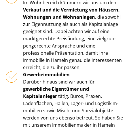
Im Wohnbereich kümmern wir uns um den
Verkauf und die Vermietung von Häusern,
Wohnungen und Wohnanlagen
, die sowohl
zur Eigennutzung als auch als Kapitalanlage
geeignet sind. Dabei achten wir auf eine
marktgerechte Preisfindung, eine ziel­grup­
pen­ge­rech­te Ansprache und eine
professionelle Präsentation, damit Ihre
Immobilie in Hameln genau die Interessenten
erreicht, die zu ihr passen.
Ge­wer­be­im­mo­bi­li­en
Darüber hinaus sind wir auch für
gewerbliche Eigentümer und
Kapitalanleger
tätig. Büros, Praxen,
Ladenflächen, Hallen, Lager- und Lo­gis­tik­im­
mo­bi­li­en sowie Misch- und Spezialobjekte
werden von uns ebenso betreut. So haben Sie
mit unserem Im­mo­bi­li­en­mak­ler in Hameln