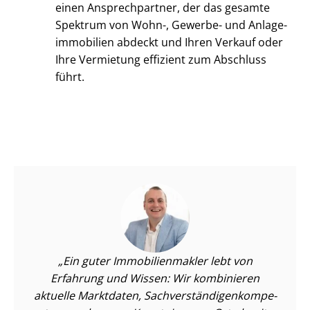
einen Ansprechpartner, der das gesamte
Spektrum von Wohn-, Gewerbe- und An­la­ge­
im­mo­bi­li­en abdeckt und Ihren Verkauf oder
Ihre Vermietung effizient zum Abschluss
führt.
Ein guter Im­mo­bi­li­en­mak­ler lebt von
Erfahrung und Wissen: Wir kombinieren
aktuelle Marktdaten, Sach­ver­stän­di­gen­kom­pe­