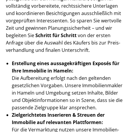
vollständig vorbereitete, rechtssichere Unterlagen
und koordinieren Besichtigungen ausschließlich mit
vorgeprüften Interessenten. So sparen Sie wertvolle
Zeit und gewinnen Pla­nungs­si­cher­heit – und wir
begleiten Sie
Schritt für Schritt
von der ersten
Anfrage über die Auswahl des Käufers bis zur Preis­
ver­hand­lung und finalen Unterschrift.
Erstellung eines aus­sa­ge­kräf­ti­gen Exposés für
Ihre Immobilie in Hameln:
Die Aufbereitung erfolgt nach den geltenden
gesetzlichen Vorgaben. Unsere Im­mo­bi­li­en­mak­ler
in Hameln und Umgebung setzen Inhalte, Bilder
und Ob­jekt­in­for­ma­tio­nen so in Szene, dass sie die
passende Zielgruppe klar ansprechen.
Zielgerichtetes Inserieren & Streuen der
Immobilie auf relevanten Plattformen:
Für die Vermarktung nutzen unsere Im­mo­bi­li­en­