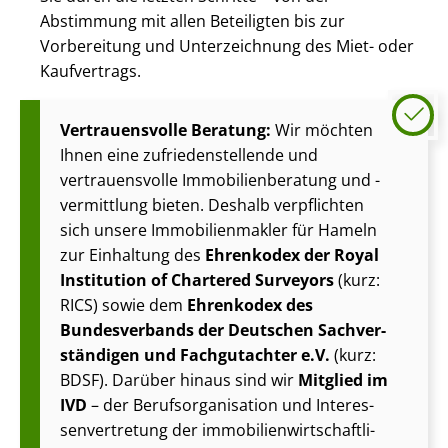
Abstimmung mit allen Beteiligten bis zur
Vorbereitung und Unterzeichnung des Miet- oder
Kaufvertrags.
Vertrauensvolle Beratung:
Wir möchten
Ihnen eine zu­frie­den­stel­len­de und
vertrauensvolle Im­mo­bi­li­en­be­ra­tung und -
vermittlung bieten. Deshalb verpflichten
sich unsere Im­mo­bi­li­en­mak­ler für Hameln
zur Einhaltung des
Ehrenkodex der Royal
Institution of Chartered Surveyors
(kurz:
RICS) sowie dem
Ehrenkodex des
Bundesverbands der Deutschen Sach­ver­
stän­di­gen und Fachgutachter e.V.
(kurz:
BDSF). Darüber hinaus sind wir
Mitglied im
IVD
– der Be­rufs­or­ga­ni­sa­ti­on und In­ter­es­
sen­ver­tre­tung der im­mo­bi­li­en­wirt­schaft­li­