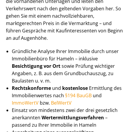
die vorhandenen Unterlagen und leiten den
Verkehrswert nach den geltenden Vorgaben her. So
gehen Sie mit einem nach­voll­zieh­ba­ren,
marktgerechten Preis in die Vermarktung – und
führen Gespräche mit Kauf­in­ter­es­sen­ten von Beginn
an auf Augenhöhe.
Gründliche Analyse Ihrer Immobilie durch unser
Immobilienbüro für Hameln – inklusive
Besichtigung vor Ort
sowie Prüfung wichtiger
Angaben, z. B. aus dem Grundbuchauszug, zu
Baulasten u. v. m.
Rechtskonforme
und
kostenlose
Ermittlung des
Im­mo­bi­li­en­wer­tes nach
§194 BauGB
und
ImmoWertV
bzw.
BelWertV
Einsatz von mindestens zwei der drei gesetzlich
anerkannten
Wert­ermitt­lungs­ver­fah­ren
–
passend zu Ihrer Immobilie in Hameln