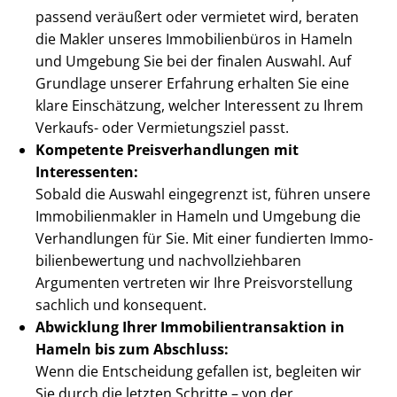
passend veräußert oder vermietet wird, beraten
die Makler unseres Immobilienbüros in Hameln
und Umgebung Sie bei der finalen Auswahl. Auf
Grundlage unserer Erfahrung erhalten Sie eine
klare Einschätzung, welcher Interessent zu Ihrem
Verkaufs- oder Vermietungsziel passt.
Kompetente Preis­ver­hand­lun­gen mit
Interessenten:
Sobald die Auswahl eingegrenzt ist, führen unsere
Im­mo­bi­li­en­mak­ler in Hameln und Umgebung die
Verhandlungen für Sie. Mit einer fundierten Im­mo­
bi­li­en­be­wer­tung und nach­voll­zieh­ba­ren
Argumenten vertreten wir Ihre Preis­vor­stel­lung
sachlich und konsequent.
Abwicklung Ihrer Im­mo­bi­li­en­trans­ak­ti­on in
Hameln bis zum Abschluss:
Wenn die Entscheidung gefallen ist, begleiten wir
Sie durch die letzten Schritte – von der