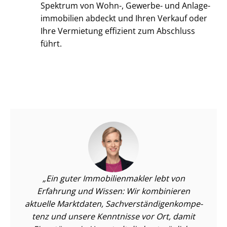
Spektrum von Wohn-, Gewerbe- und An­la­ge­
im­mo­bi­li­en abdeckt und Ihren Verkauf oder
Ihre Vermietung effizient zum Abschluss
führt.
Ein guter Im­mo­bi­li­en­mak­ler lebt von
Erfahrung und Wissen: Wir kombinieren
aktuelle Marktdaten, Sach­ver­stän­di­gen­kom­pe­
tenz und unsere Kenntnisse vor Ort, damit