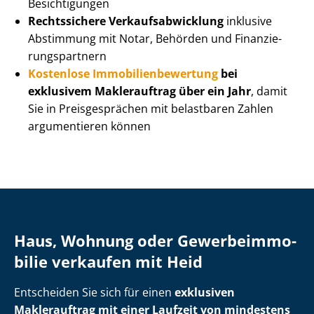
Besichtigungen
Rechtssichere Ver­kaufs­ab­wick­lung
inklusive
Abstimmung mit Notar, Behörden und Fi­nan­zie­
rungs­part­nern
Kostenlose Im­mo­bi­li­en­be­wer­tung
bei
exklusivem Maklerauftrag über ein Jahr
, damit
Sie in Preisgesprächen mit belastbaren Zahlen
argumentieren können
Haus, Wohnung oder Ge­wer­be­im­mo­
bi­lie verkaufen mit Heid
Entscheiden Sie sich für einen
exklusiven
Maklerauftrag mit einer Laufzeit von mindestens