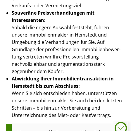
Verkaufs- oder Vermietungsziel.
Souveräne Preis­ver­hand­lun­gen mit
Interessenten:
Sobald die engere Auswahl feststeht, führen
unsere Im­mo­bi­li­en­mak­ler in Hemstedt und
Umgebung die Verhandlungen für Sie. Auf
Grundlage der professionellen Im­mo­bi­li­en­be­wer­
tung vertreten wir Ihre Preis­vor­stel­lung
nachvollziehbar und ar­gu­men­ta­ti­ons­stark
gegenüber dem Käufer.
Abwicklung Ihrer Im­mo­bi­li­en­trans­ak­ti­on in
Hemstedt bis zum Abschluss:
Wenn Sie sich entschieden haben, unterstützen
unsere Im­mo­bi­li­en­mak­ler Sie auch bei den letzten
Schritten – bis hin zur Vorbereitung und
Unterzeichnung des Miet- oder Kaufvertrags.