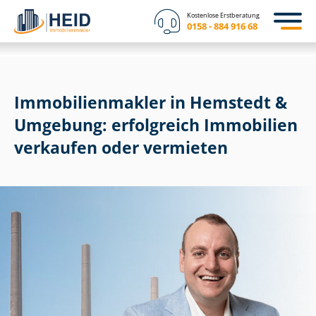
Kostenlose Erstberatung
0158 - 884 916 68
Im­mo­bi­li­en­mak­ler in Hemstedt &
Umgebung: erfolgreich Immobilien
verkaufen oder vermieten