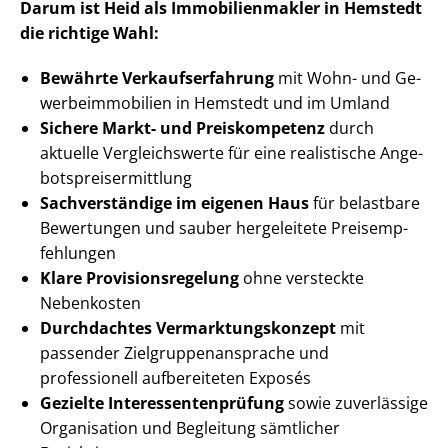
Darum ist Heid als Im­mo­bi­li­en­mak­ler in Hemstedt
die richtige Wahl:
Bewährte Ver­kaufs­er­fah­rung
mit Wohn- und Ge­
wer­be­im­mo­bi­li­en in Hemstedt und im Umland
Sichere Markt- und Preiskompetenz
durch
aktuelle Vergleichswerte für eine realistische An­ge­
bots­preis­er­mitt­lung
Sachverständige im eigenen Haus
für belastbare
Bewertungen und sauber hergeleitete Preis­emp­
feh­lun­gen
Klare Pro­vi­si­ons­re­ge­lung
ohne versteckte
Nebenkosten
Durchdachtes Ver­mark­tungs­kon­zept
mit
passender Ziel­grup­pen­an­spra­che und
professionell aufbereiteten Exposés
Gezielte In­ter­es­sen­ten­prü­fung
sowie zuverlässige
Organisation und Begleitung sämtlicher