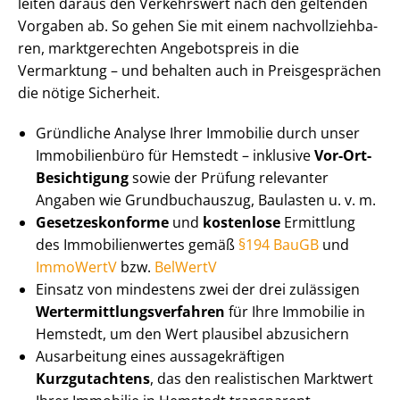
leiten daraus den Verkehrswert nach den geltenden
Vorgaben ab. So gehen Sie mit einem nach­voll­zieh­ba­
ren, marktgerechten Angebotspreis in die
Vermarktung – und behalten auch in Preisgesprächen
die nötige Sicherheit.
Gründliche Analyse Ihrer Immobilie durch unser
Immobilienbüro für Hemstedt – inklusive
Vor-Ort-
Besichtigung
sowie der Prüfung relevanter
Angaben wie Grundbuchauszug, Baulasten u. v. m.
Ge­set­zes­kon­for­me
und
kostenlose
Ermittlung
des Im­mo­bi­li­en­wer­tes gemäß
§194 BauGB
und
ImmoWertV
bzw.
BelWertV
Einsatz von mindestens zwei der drei zulässigen
Wert­ermitt­lungs­ver­fah­ren
für Ihre Immobilie in
Hemstedt, um den Wert plausibel abzusichern
Ausarbeitung eines aus­sa­ge­kräf­ti­gen
Kurzgutachtens
, das den realistischen Marktwert