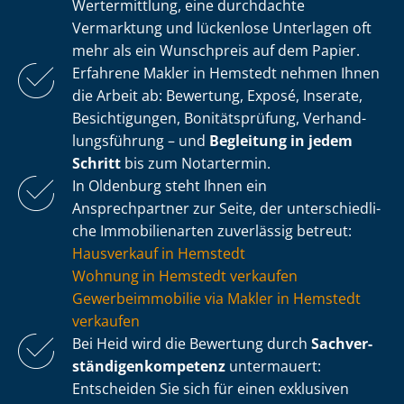
Wertermittlung, eine durchdachte
Vermarktung und lückenlose Unterlagen oft
mehr als ein Wunschpreis auf dem Papier.
Erfahrene Makler in Hemstedt nehmen Ihnen
die Arbeit ab: Bewertung, Exposé, Inserate,
Besichtigungen, Bonitätsprüfung, Ver­hand­
lungs­füh­rung – und
Begleitung in jedem
Schritt
bis zum Notartermin.
In Oldenburg steht Ihnen ein
Ansprechpartner zur Seite, der un­ter­schied­li­
che Immobilienarten zuverlässig betreut:
Hausverkauf in Hemstedt
Wohnung in Hemstedt verkaufen
Ge­wer­be­im­mo­bi­lie via Makler in Hemstedt
verkaufen
Bei Heid wird die Bewertung durch
Sach­ver­
stän­di­gen­kom­pe­tenz
untermauert:
Entscheiden Sie sich für einen exklusiven