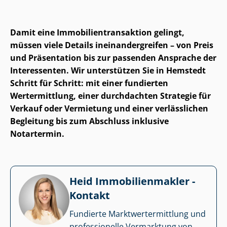
Damit eine Im­mo­bi­li­en­trans­ak­ti­on gelingt,
müssen viele Details in­ein­an­der­grei­fen – von Preis
und Präsentation bis zur passenden Ansprache der
Interessenten. Wir unterstützen Sie in Hemstedt
Schritt für Schritt: mit einer fundierten
Wertermittlung, einer durchdachten Strategie für
Verkauf oder Vermietung und einer verlässlichen
Begleitung bis zum Abschluss inklusive
Notartermin.
Heid Im­mo­bi­li­en­mak­ler -
Kontakt
Fundierte Markt­wert­ermitt­lung und
professionelle Vermarktung von