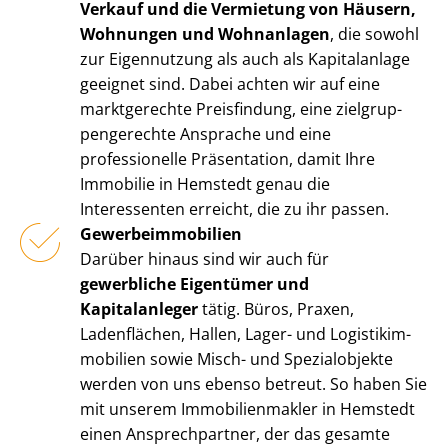
Verkauf und die Vermietung von Häusern,
Wohnungen und Wohnanlagen
, die sowohl
zur Eigennutzung als auch als Kapitalanlage
geeignet sind. Dabei achten wir auf eine
marktgerechte Preisfindung, eine ziel­grup­
pen­ge­rech­te Ansprache und eine
professionelle Präsentation, damit Ihre
Immobilie in Hemstedt genau die
Interessenten erreicht, die zu ihr passen.
Ge­wer­be­im­mo­bi­li­en
Darüber hinaus sind wir auch für
gewerbliche Eigentümer und
Kapitalanleger
tätig. Büros, Praxen,
Ladenflächen, Hallen, Lager- und Lo­gis­tik­im­
mo­bi­li­en sowie Misch- und Spezialobjekte
werden von uns ebenso betreut. So haben Sie
mit unserem Im­mo­bi­li­en­mak­ler in Hemstedt
einen Ansprechpartner, der das gesamte