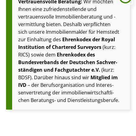
Vertrauensvolle Beratung:
Wir möchten
Ihnen eine zu­frie­den­stel­len­de und
vertrauensvolle Im­mo­bi­li­en­be­ra­tung und -
vermittlung bieten. Deshalb verpflichten
sich unsere Im­mo­bi­li­en­mak­ler für Hemstedt
zur Einhaltung des
Ehrenkodex der Royal
Institution of Chartered Surveyors
(kurz:
RICS) sowie dem
Ehrenkodex des
Bundesverbands der Deutschen Sach­ver­
stän­di­gen und Fachgutachter e.V.
(kurz:
BDSF). Darüber hinaus sind wir
Mitglied im
IVD
– der Be­rufs­or­ga­ni­sa­ti­on und In­ter­es­
sen­ver­tre­tung der im­mo­bi­li­en­wirt­schaft­li­
chen Beratungs- und Dienst­leis­tungs­be­ru­fe.