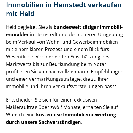
Immobilien in Hemstedt verkaufen
mit Heid
Heid begleitet Sie als
bundesweit tätiger Im­mo­bi­li­
en­mak­ler
in Hemstedt und der näheren Umgebung
beim Verkauf von Wohn- und Ge­wer­be­im­mo­bi­li­en –
mit einem klaren Prozess und einem Blick fürs
Wesentliche. Von der ersten Einschätzung des
Marktwerts bis zur Beurkundung beim Notar
profitieren Sie von nach­voll­zieh­ba­ren Empfehlungen
und einer Ver­mark­tungs­stra­te­gie, die zu Ihrer
Immobilie und Ihren Ver­kaufs­vor­stel­lun­gen passt.
Entscheiden Sie sich für einen exklusiven
Maklerauftrag über zwölf Monate, erhalten Sie auf
Wunsch eine
kostenlose Im­mo­bi­li­en­be­wer­tung
durch unsere Sach­ver­stän­di­gen
.