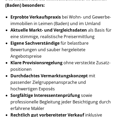
(Baden) besonders:
Erprobte Verkaufspraxis
bei Wohn- und Ge­wer­be­
im­mo­bi­li­en in Leimen (Baden) und im Umland
Aktuelle Markt- und Vergleichsdaten
als Basis für
eine stimmige, realistische Preisermittlung
Eigene Sachverständige
für belastbare
Bewertungen und sauber hergeleitete
Angebotspreise
Klare Pro­vi­si­ons­re­ge­lung
ohne versteckte Zu­satz­
po­si­tio­nen
Durchdachtes Ver­mark­tungs­kon­zept
mit
passender Ziel­grup­pen­an­spra­che und
hochwertigen Exposés
Sorgfältige In­ter­es­sen­ten­prü­fung
sowie
professionelle Begleitung jeder Besichtigung durch
erfahrene Makler
Rechtlich gut vorbereiteter Verkauf
inklusive