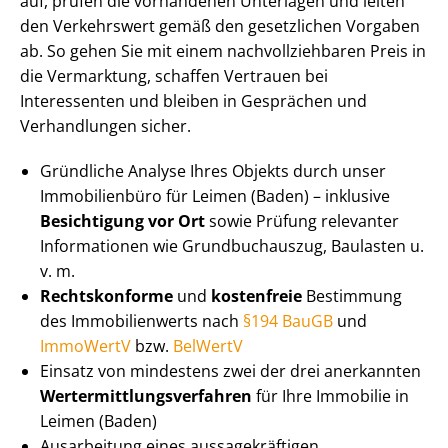
auf, prüfen die vorhandenen Unterlagen und leiten
den Verkehrswert gemäß den gesetzlichen Vorgaben
ab. So gehen Sie mit einem nach­voll­zieh­ba­ren Preis in
die Vermarktung, schaffen Vertrauen bei
Interessenten und bleiben in Gesprächen und
Verhandlungen sicher.
Gründliche Analyse Ihres Objekts durch unser
Immobilienbüro für Leimen (Baden) – inklusive
Besichtigung vor Ort
sowie Prüfung relevanter
Informationen wie Grundbuchauszug, Baulasten u.
v. m.
Rechtskonforme
und
kostenfreie
Bestimmung
des Immobilienwerts nach
§194 BauGB
und
ImmoWertV
bzw.
BelWertV
Einsatz von mindestens zwei der drei anerkannten
Wert­ermitt­lungs­ver­fah­ren
für Ihre Immobilie in
Leimen (Baden)
Ausarbeitung eines aus­sa­ge­kräf­ti­gen