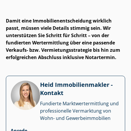
Damit eine Im­mo­bi­li­en­ent­schei­dung wirklich
passt, müssen viele Details stimmig sein. Wir
unterstützen Sie Schritt für Schritt – von der
fundierten Wertermittlung über eine passende
Verkaufs- bzw. Ver­mie­tungs­stra­te­gie bis hin zum
erfolgreichen Abschluss inklusive Notartermin.
Heid Im­mo­bi­li­en­mak­ler -
Kontakt
Fundierte Markt­wert­ermitt­lung und
professionelle Vermarktung von
Wohn- und Ge­wer­be­im­mo­bi­li­en
Anrede