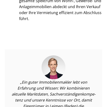
gesamte Spektrum von Wohn-, Gewerbe- und
An­la­ge­im­mo­bi­li­en abdeckt und Ihren Verkauf
oder Ihre Vermietung effizient zum Abschluss
führt.
Ein guter Im­mo­bi­li­en­mak­ler lebt von
Erfahrung und Wissen: Wir kombinieren
aktuelle Marktdaten, Sach­ver­stän­di­gen­kom­pe­
tenz und unsere Kenntnisse vor Ort, damit
Eigentümer in Leimen (Baden) die