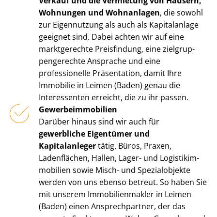
Verkauf und die Vermietung von Häusern,
Wohnungen und Wohnanlagen
, die sowohl
zur Eigennutzung als auch als Kapitalanlage
geeignet sind. Dabei achten wir auf eine
marktgerechte Preisfindung, eine ziel­grup­
pen­ge­rech­te Ansprache und eine
professionelle Präsentation, damit Ihre
Immobilie in Leimen (Baden) genau die
Interessenten erreicht, die zu ihr passen.
Ge­wer­be­im­mo­bi­li­en
Darüber hinaus sind wir auch für
gewerbliche Eigentümer und
Kapitalanleger
tätig. Büros, Praxen,
Ladenflächen, Hallen, Lager- und Lo­gis­tik­im­
mo­bi­li­en sowie Misch- und Spezialobjekte
werden von uns ebenso betreut. So haben Sie
mit unserem Im­mo­bi­li­en­mak­ler in Leimen
(Baden) einen Ansprechpartner, der das