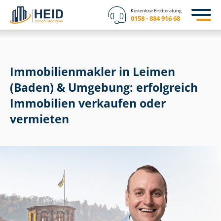
Kostenlose Erstberatung
0158 - 884 916 68
Im­mo­bi­li­en­mak­ler in Leimen
(Baden) & Umgebung: erfolgreich
Immobilien verkaufen oder
vermieten