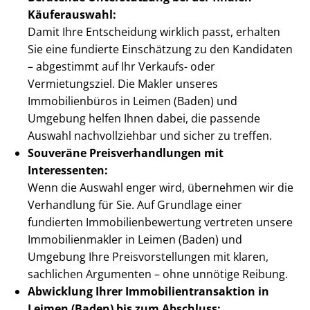
Käuferauswahl:
Damit Ihre Entscheidung wirklich passt, erhalten
Sie eine fundierte Einschätzung zu den Kandidaten
– abgestimmt auf Ihr Verkaufs- oder
Vermietungsziel. Die Makler unseres
Immobilienbüros in Leimen (Baden) und
Umgebung helfen Ihnen dabei, die passende
Auswahl nachvollziehbar und sicher zu treffen.
Souveräne Preis­ver­hand­lun­gen mit
Interessenten:
Wenn die Auswahl enger wird, übernehmen wir die
Verhandlung für Sie. Auf Grundlage einer
fundierten Im­mo­bi­li­en­be­wer­tung vertreten unsere
Im­mo­bi­li­en­mak­ler in Leimen (Baden) und
Umgebung Ihre Preis­vor­stel­lun­gen mit klaren,
sachlichen Argumenten – ohne unnötige Reibung.
Abwicklung Ihrer Im­mo­bi­li­en­trans­ak­ti­on in
Leimen (Baden) bis zum Abschluss: