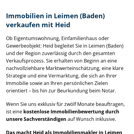
Immobilien in Leimen (Baden)
verkaufen mit Heid
Ob Ei­gen­tums­woh­nung, Einfamilienhaus oder
Gewerbeobjekt: Heid begleitet Sie in Leimen (Baden)
und der Region zuverlässig durch den gesamten
Verkaufsprozess. Sie erhalten von Beginn an eine
nach­voll­zieh­ba­re Markt­wert­ein­schät­zung, eine klare
Strategie und eine Vermarktung, die sich an Ihrer
Immobilie sowie an Ihren persönlichen Zielen
orientiert – bis hin zur Beurkundung beim Notar.
Wenn Sie uns exklusiv für zwölf Monate beauftragen,
ist eine
kostenlose Im­mo­bi­li­en­be­wer­tung durch
unsere Sach­ver­stän­di­gen
auf Wunsch inklusive.
Das macht Heid als Im­mo­bi­li­en­mak­ler in Leimen