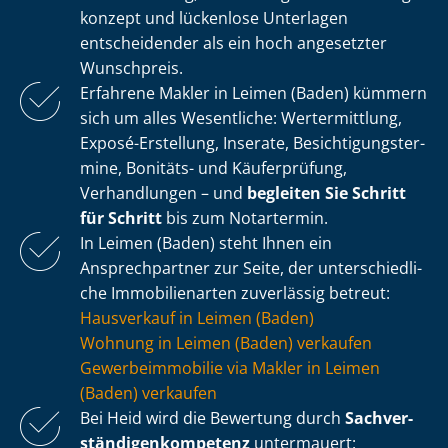
kon­zept und lückenlose Unterlagen
entscheidender als ein hoch angesetzter
Wunschpreis.
Erfahrene Makler in Leimen (Baden) kümmern
sich um alles Wesentliche: Wertermittlung,
Exposé-Erstellung, Inserate, Be­sich­ti­gungs­ter­
mi­ne, Bonitäts- und Käuferprüfung,
Verhandlungen – und
begleiten Sie Schritt
für Schritt
bis zum Notartermin.
In Leimen (Baden) steht Ihnen ein
Ansprechpartner zur Seite, der un­ter­schied­li­
che Immobilienarten zuverlässig betreut:
Hausverkauf in Leimen (Baden)
Wohnung in Leimen (Baden) verkaufen
Ge­wer­be­im­mo­bi­lie via Makler in Leimen
(Baden) verkaufen
Bei Heid wird die Bewertung durch
Sach­ver­
stän­di­gen­kom­pe­tenz
untermauert: