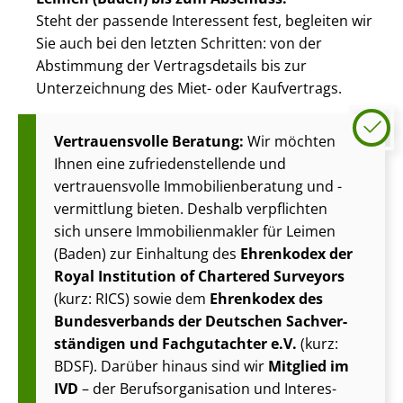
Steht der passende Interessent fest, begleiten wir
Sie auch bei den letzten Schritten: von der
Abstimmung der Vertragsdetails bis zur
Unterzeichnung des Miet- oder Kaufvertrags.
Vertrauensvolle Beratung:
Wir möchten
Ihnen eine zu­frie­den­stel­len­de und
vertrauensvolle Im­mo­bi­li­en­be­ra­tung und -
vermittlung bieten. Deshalb verpflichten
sich unsere Im­mo­bi­li­en­mak­ler für Leimen
(Baden) zur Einhaltung des
Ehrenkodex der
Royal Institution of Chartered Surveyors
(kurz: RICS) sowie dem
Ehrenkodex des
Bundesverbands der Deutschen Sach­ver­
stän­di­gen und Fachgutachter e.V.
(kurz:
BDSF). Darüber hinaus sind wir
Mitglied im
IVD
– der Be­rufs­or­ga­ni­sa­ti­on und In­ter­es­