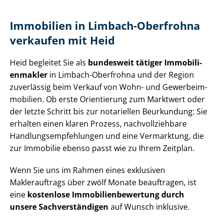
Immobilien in Limbach-Oberfrohna
verkaufen mit Heid
Heid begleitet Sie als
bundesweit tätiger Im­mo­bi­li­
en­mak­ler
in Limbach-Oberfrohna und der Region
zuverlässig beim Verkauf von Wohn- und Ge­wer­be­im­
mo­bi­li­en. Ob erste Orientierung zum Marktwert oder
der letzte Schritt bis zur notariellen Beurkundung: Sie
erhalten einen klaren Prozess, nach­voll­zieh­ba­re
Hand­lungs­emp­feh­lun­gen und eine Vermarktung, die
zur Immobilie ebenso passt wie zu Ihrem Zeitplan.
Wenn Sie uns im Rahmen eines exklusiven
Maklerauftrags über zwölf Monate beauftragen, ist
eine
kostenlose Im­mo­bi­li­en­be­wer­tung durch
unsere Sach­ver­stän­di­gen
auf Wunsch inklusive.