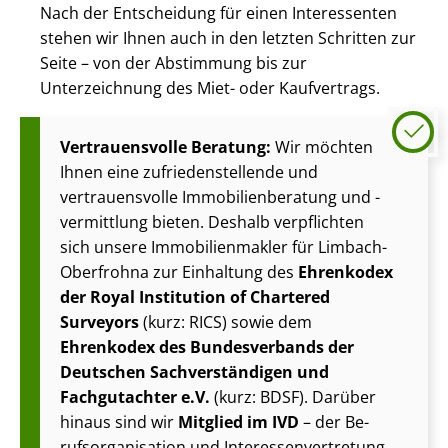
Nach der Entscheidung für einen Interessenten
stehen wir Ihnen auch in den letzten Schritten zur
Seite – von der Abstimmung bis zur
Unterzeichnung des Miet- oder Kaufvertrags.
Vertrauensvolle Beratung:
Wir möchten
Ihnen eine zu­frie­den­stel­len­de und
vertrauensvolle Im­mo­bi­li­en­be­ra­tung und -
vermittlung bieten. Deshalb verpflichten
sich unsere Im­mo­bi­li­en­mak­ler für Limbach-
Oberfrohna zur Einhaltung des
Ehrenkodex
der Royal Institution of Chartered
Surveyors
(kurz: RICS) sowie dem
Ehrenkodex des Bundesverbands der
Deutschen Sach­ver­stän­di­gen und
Fachgutachter e.V.
(kurz: BDSF). Darüber
hinaus sind wir
Mitglied im IVD
– der Be­
rufs­or­ga­ni­sa­ti­on und In­ter­es­sen­ver­tre­tung