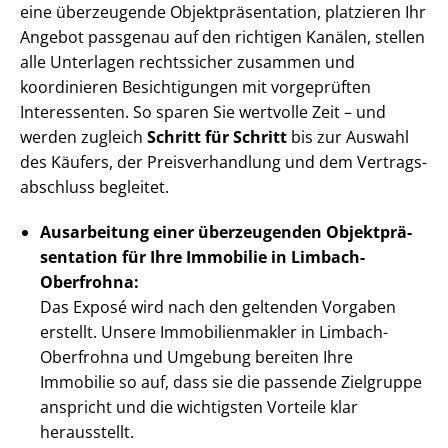
eine überzeugende Ob­jekt­prä­sen­ta­ti­on, platzieren Ihr
Angebot passgenau auf den richtigen Kanälen, stellen
alle Unterlagen rechtssicher zusammen und
koordinieren Besichtigungen mit vorgeprüften
Interessenten. So sparen Sie wertvolle Zeit – und
werden zugleich
Schritt für Schritt
bis zur Auswahl
des Käufers, der Preis­ver­hand­lung und dem Ver­trags­
ab­schluss begleitet.
Ausarbeitung einer überzeugenden Ob­jekt­prä­
sen­ta­ti­on für Ihre Immobilie in Limbach-
Oberfrohna:
Das Exposé wird nach den geltenden Vorgaben
erstellt. Unsere Im­mo­bi­li­en­mak­ler in Limbach-
Oberfrohna und Umgebung bereiten Ihre
Immobilie so auf, dass sie die passende Zielgruppe
anspricht und die wichtigsten Vorteile klar
herausstellt.