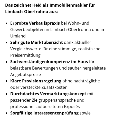
Das zeichnet Heid als Im­mo­bi­li­en­mak­ler für
Limbach-Oberfrohna aus:
Erprobte Verkaufspraxis
bei Wohn- und
Gewerbeobjekten in Limbach-Oberfrohna und im
Umland
Sehr gute Marktübersicht
dank aktueller
Vergleichswerte für eine stimmige, realistische
Preisermittlung
Sach­ver­stän­di­gen­kom­pe­tenz im Haus
für
belastbare Bewertungen und sauber hergeleitete
Angebotspreise
Klare Pro­vi­si­ons­re­ge­lung
ohne nachträgliche
oder versteckte Zusatzkosten
Durchdachtes Ver­mark­tungs­kon­zept
mit
passender Ziel­grup­pen­an­spra­che und
professionell aufbereiteten Exposés
Sorgfältige In­ter­es­sen­ten­prü­fung
sowie