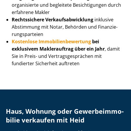
organisierte und begleitete Besichtigungen durch
erfahrene Makler
Rechtssichere Ver­kaufs­ab­wick­lung
inklusive
Abstimmung mit Notar, Behörden und Fi­nan­zie­
rungs­par­tei­en
Kostenlose Im­mo­bi­li­en­be­wer­tung
bei
exklusivem Maklerauftrag über ein Jahr
, damit
Sie in Preis- und Ver­trags­ge­sprä­chen mit
fundierter Sicherheit auftreten
Haus, Wohnung oder Ge­wer­be­im­mo­
bi­lie verkaufen mit Heid