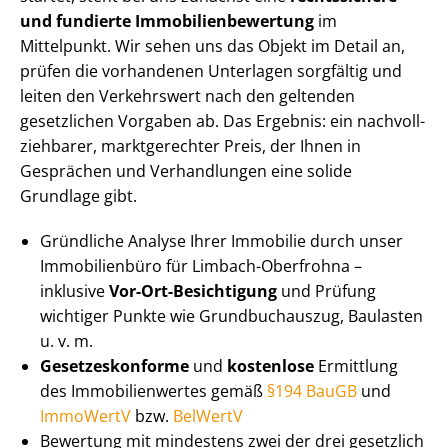
und fundierte Im­mo­bi­li­en­be­wer­tung
im
Mittelpunkt. Wir sehen uns das Objekt im Detail an,
prüfen die vorhandenen Unterlagen sorgfältig und
leiten den Verkehrswert nach den geltenden
gesetzlichen Vorgaben ab. Das Ergebnis: ein nach­voll­
zieh­ba­rer, marktgerechter Preis, der Ihnen in
Gesprächen und Verhandlungen eine solide
Grundlage gibt.
Gründliche Analyse Ihrer Immobilie durch unser
Immobilienbüro für Limbach-Oberfrohna –
inklusive
Vor-Ort-Besichtigung
und Prüfung
wichtiger Punkte wie Grundbuchauszug, Baulasten
u. v. m.
Ge­set­zes­kon­for­me
und
kostenlose
Ermittlung
des Im­mo­bi­li­en­wer­tes gemäß
§194 BauGB
und
ImmoWertV
bzw.
BelWertV
Bewertung mit mindestens zwei der drei gesetzlich