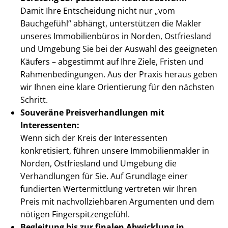
Damit Ihre Entscheidung nicht nur „vom
Bauchgefühl“ abhängt, unterstützen die Makler
unseres Immobilienbüros in Norden, Ostfriesland
und Umgebung Sie bei der Auswahl des geeigneten
Käufers – abgestimmt auf Ihre Ziele, Fristen und
Rah­men­be­din­gun­gen. Aus der Praxis heraus geben
wir Ihnen eine klare Orientierung für den nächsten
Schritt.
Souveräne Preis­ver­hand­lun­gen mit
Interessenten:
Wenn sich der Kreis der Interessenten
konkretisiert, führen unsere Im­mo­bi­li­en­mak­ler in
Norden, Ostfriesland und Umgebung die
Verhandlungen für Sie. Auf Grundlage einer
fundierten Wertermittlung vertreten wir Ihren
Preis mit nach­voll­zieh­ba­ren Argumenten und dem
nötigen Fin­ger­spit­zen­ge­fühl.
Begleitung bis zur finalen Abwicklung in