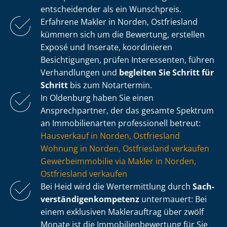
entscheidender als ein Wunschpreis.
Erfahrene Makler in Norden, Ostfriesland
kümmern sich um die Bewertung, erstellen
Exposé und Inserate, koordinieren
Besichtigungen, prüfen Interessenten, führen
Verhandlungen und
begleiten Sie Schritt für
Schritt
bis zum Notartermin.
In Oldenburg haben Sie einen
Ansprechpartner, der das gesamte Spektrum
an Immobilienarten professionell betreut:
Hausverkauf in Norden, Ostfriesland
Wohnung in Norden, Ostfriesland verkaufen
Ge­wer­be­im­mo­bi­lie via Makler in Norden,
Ostfriesland verkaufen
Bei Heid wird die Wertermittlung durch
Sach­
ver­stän­di­gen­kom­pe­tenz
untermauert: Bei
einem exklusiven Maklerauftrag über zwölf
Monate ist die Im­mo­bi­li­en­be­wer­tung für Sie