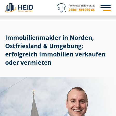
Kostenlose Erstberatung
0158 - 884 916 68
Im­mo­bi­li­en­mak­ler in Norden,
Ostfriesland & Umgebung:
erfolgreich Immobilien verkaufen
oder vermieten