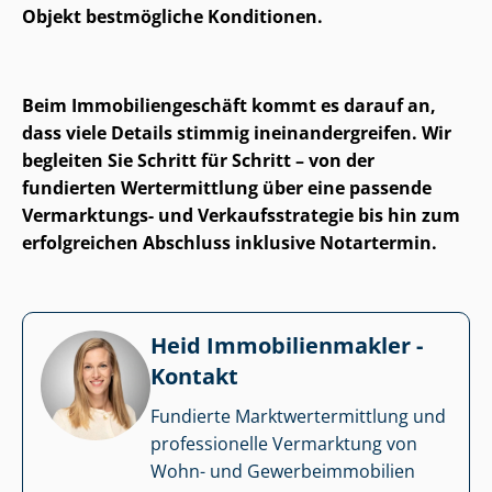
Objekt bestmögliche Konditionen.
Beim Im­mo­bi­li­en­ge­schäft kommt es darauf an,
dass viele Details stimmig in­ein­an­der­grei­fen. Wir
begleiten Sie Schritt für Schritt – von der
fundierten Wertermittlung über eine passende
Vermarktungs- und Ver­kaufs­stra­te­gie bis hin zum
erfolgreichen Abschluss inklusive Notartermin.
Heid Im­mo­bi­li­en­mak­ler -
Kontakt
Fundierte Markt­wert­ermitt­lung und
professionelle Vermarktung von
Wohn- und Ge­wer­be­im­mo­bi­li­en