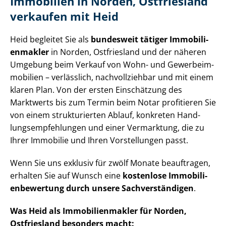
Immobilien in Norden, Ostfriesland
verkaufen mit Heid
Heid begleitet Sie als
bundesweit tätiger Im­mo­bi­li­
en­mak­ler
in Norden, Ostfriesland und der näheren
Umgebung beim Verkauf von Wohn- und Ge­wer­be­im­
mo­bi­li­en – verlässlich, nachvollziehbar und mit einem
klaren Plan. Von der ersten Einschätzung des
Marktwerts bis zum Termin beim Notar profitieren Sie
von einem strukturierten Ablauf, konkreten Hand­
lungs­emp­feh­lun­gen und einer Vermarktung, die zu
Ihrer Immobilie und Ihren Vorstellungen passt.
Wenn Sie uns exklusiv für zwölf Monate beauftragen,
erhalten Sie auf Wunsch eine
kostenlose Im­mo­bi­li­
en­be­wer­tung durch unsere Sach­ver­stän­di­gen
.
Was Heid als Im­mo­bi­li­en­mak­ler für Norden,
Ostfriesland besonders macht: