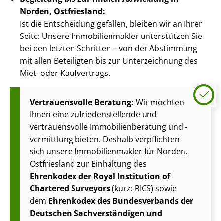
Norden, Ostfriesland:
Ist die Entscheidung gefallen, bleiben wir an Ihrer
Seite: Unsere Im­mo­bi­li­en­mak­ler unterstützen Sie
bei den letzten Schritten – von der Abstimmung
mit allen Beteiligten bis zur Unterzeichnung des
Miet- oder Kaufvertrags.
Vertrauensvolle Beratung:
Wir möchten
Ihnen eine zu­frie­den­stel­len­de und
vertrauensvolle Im­mo­bi­li­en­be­ra­tung und -
vermittlung bieten. Deshalb verpflichten
sich unsere Im­mo­bi­li­en­mak­ler für Norden,
Ostfriesland zur Einhaltung des
Ehrenkodex der Royal Institution of
Chartered Surveyors
(kurz: RICS) sowie
dem
Ehrenkodex des Bundesverbands der
Deutschen Sach­ver­stän­di­gen und