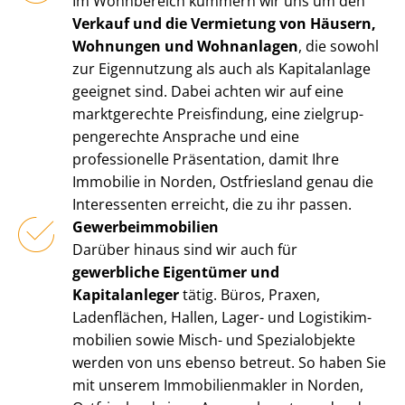
Im Wohnbereich kümmern wir uns um den
Verkauf und die Vermietung von Häusern,
Wohnungen und Wohnanlagen
, die sowohl
zur Eigennutzung als auch als Kapitalanlage
geeignet sind. Dabei achten wir auf eine
marktgerechte Preisfindung, eine ziel­grup­
pen­ge­rech­te Ansprache und eine
professionelle Präsentation, damit Ihre
Immobilie in Norden, Ostfriesland genau die
Interessenten erreicht, die zu ihr passen.
Ge­wer­be­im­mo­bi­li­en
Darüber hinaus sind wir auch für
gewerbliche Eigentümer und
Kapitalanleger
tätig. Büros, Praxen,
Ladenflächen, Hallen, Lager- und Lo­gis­tik­im­
mo­bi­li­en sowie Misch- und Spezialobjekte
werden von uns ebenso betreut. So haben Sie
mit unserem Im­mo­bi­li­en­mak­ler in Norden,