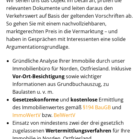
Wir sehen uns das Objekt im Detail an, prüfen die
relevanten Dokumente und leiten daraus den
Verkehrswert auf Basis der geltenden Vorschriften ab.
So gehen Sie mit einem nach­voll­zieh­ba­ren,
marktgerechten Preis in die Vermarktung – und
haben in Gesprächen mit Interessenten eine solide
Ar­gu­men­ta­ti­ons­grund­la­ge.
Gründliche Analyse Ihrer Immobilie durch unser
Immobilienbüro für Norden, Ostfriesland. Inklusive
Vor-Ort-Besichtigung
sowie wichtiger
Informationen aus Grundbuchauszug, zu
Baulasten u. v. m.
Ge­set­zes­kon­for­me
und
kostenlose
Ermittlung
des Im­mo­bi­li­en­wer­tes gemäß
§194 BauGB
und
ImmoWertV
bzw.
BelWertV
Einsatz von mindestens zwei der drei gesetzlich
zugelassenen
Wert­ermitt­lungs­ver­fah­ren
für Ihre
Immobilie in Norden, Ostfriesland