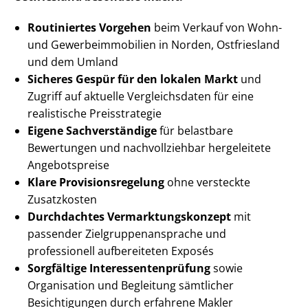
Routiniertes Vorgehen
beim Verkauf von Wohn-
und Ge­wer­be­im­mo­bi­li­en in Norden, Ostfriesland
und dem Umland
Sicheres Gespür für den lokalen Markt
und
Zugriff auf aktuelle Vergleichsdaten für eine
realistische Preisstrategie
Eigene Sachverständige
für belastbare
Bewertungen und nachvollziehbar hergeleitete
Angebotspreise
Klare Pro­vi­si­ons­re­ge­lung
ohne versteckte
Zusatzkosten
Durchdachtes Ver­mark­tungs­kon­zept
mit
passender Ziel­grup­pen­an­spra­che und
professionell aufbereiteten Exposés
Sorgfältige In­ter­es­sen­ten­prü­fung
sowie
Organisation und Begleitung sämtlicher
Besichtigungen durch erfahrene Makler