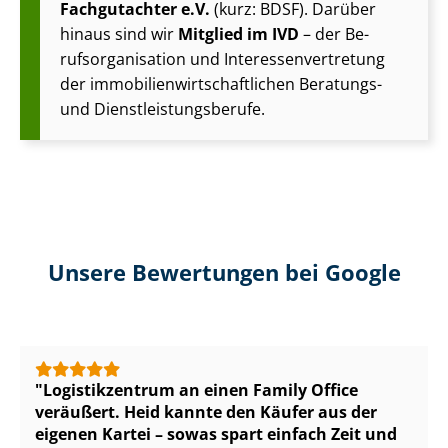
Fachgutachter e.V.
(kurz: BDSF). Darüber
hinaus sind wir
Mitglied im IVD
– der Be­
rufs­or­ga­ni­sa­ti­on und In­ter­es­sen­ver­tre­tung
der im­mo­bi­li­en­wirt­schaft­li­chen Beratungs-
und Dienst­leis­tungs­be­ru­fe.
Unsere Bewertungen bei Google
Logistikzentrum an einen Family Office
veräußert. Heid kannte den Käufer aus der
eigenen Kartei – sowas spart einfach Zeit und