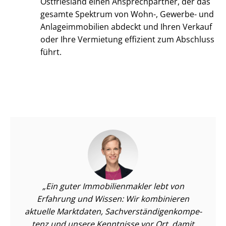
Ostfriesland einen Ansprechpartner, der das
gesamte Spektrum von Wohn-, Gewerbe- und
An­la­ge­im­mo­bi­li­en abdeckt und Ihren Verkauf
oder Ihre Vermietung effizient zum Abschluss
führt.
Ein guter Im­mo­bi­li­en­mak­ler lebt von
Erfahrung und Wissen: Wir kombinieren
aktuelle Marktdaten, Sach­ver­stän­di­gen­kom­pe­
tenz und unsere Kenntnisse vor Ort, damit