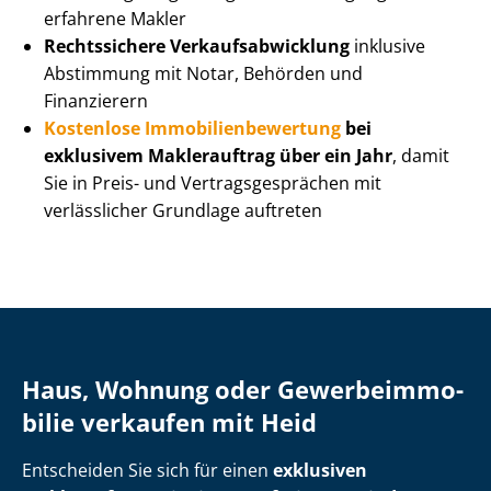
erfahrene Makler
Rechtssichere Ver­kaufs­ab­wick­lung
inklusive
Abstimmung mit Notar, Behörden und
Finanzierern
Kostenlose Im­mo­bi­li­en­be­wer­tung
bei
exklusivem Maklerauftrag über ein Jahr
, damit
Sie in Preis- und Ver­trags­ge­sprä­chen mit
verlässlicher Grundlage auftreten
Haus, Wohnung oder Ge­wer­be­im­mo­
bi­lie verkaufen mit Heid
Entscheiden Sie sich für einen
exklusiven