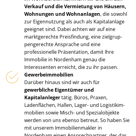
Verkauf und die Vermietung von Häusern,
Wohnungen und Wohnanlagen
, die sowohl
zur Eigennutzung als auch als Kapitalanlage
geeignet sind. Dabei achten wir auf eine
marktgerechte Preisfindung, eine ziel­grup­
pen­ge­rech­te Ansprache und eine
professionelle Präsentation, damit Ihre
Immobilie in Nordenham genau die
Interessenten erreicht, die zu ihr passen.
Ge­wer­be­im­mo­bi­li­en
Darüber hinaus sind wir auch für
gewerbliche Eigentümer und
Kapitalanleger
tätig. Büros, Praxen,
Ladenflächen, Hallen, Lager- und Lo­gis­tik­im­
mo­bi­li­en sowie Misch- und Spezialobjekte
werden von uns ebenso betreut. So haben Sie
mit unserem Im­mo­bi­li­en­mak­ler in
Nordenham einen Ansprechpartner, der das