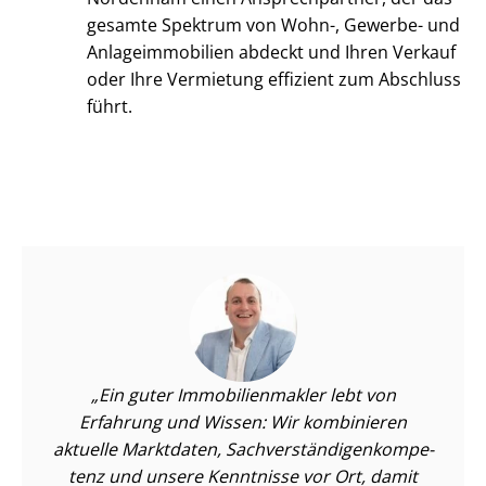
gesamte Spektrum von Wohn-, Gewerbe- und
An­la­ge­im­mo­bi­li­en abdeckt und Ihren Verkauf
oder Ihre Vermietung effizient zum Abschluss
führt.
Ein guter Im­mo­bi­li­en­mak­ler lebt von
Erfahrung und Wissen: Wir kombinieren
aktuelle Marktdaten, Sach­ver­stän­di­gen­kom­pe­
tenz und unsere Kenntnisse vor Ort, damit