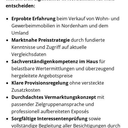
entscheiden:
Erprobte Erfahrung
beim Verkauf von Wohn- und
Ge­wer­be­im­mo­bi­li­en in Nordenham und dem
Umland
Marktnahe Preisstrategie
durch fundierte
Kenntnisse und Zugriff auf aktuelle
Vergleichsdaten
Sach­ver­stän­di­gen­kom­pe­tenz im Haus
für
belastbare Wert­ermitt­lun­gen und überzeugend
hergeleitete Angebotspreise
Klare Pro­vi­si­ons­re­ge­lung
ohne versteckte
Zusatzkosten
Durchdachtes Ver­mark­tungs­kon­zept
mit
passender Ziel­grup­pen­an­spra­che und
professionell aufbereiteten Exposés
Sorgfältige In­ter­es­sen­ten­prü­fung
sowie
vollständige Begleitung aller Besichtigungen durch