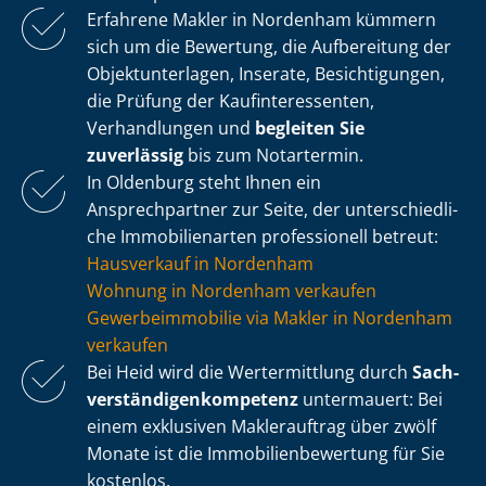
Erfahrene Makler in Nordenham kümmern
sich um die Bewertung, die Aufbereitung der
Ob­jekt­un­ter­la­gen, Inserate, Besichtigungen,
die Prüfung der Kauf­in­ter­es­sen­ten,
Verhandlungen und
begleiten Sie
zuverlässig
bis zum Notartermin.
In Oldenburg steht Ihnen ein
Ansprechpartner zur Seite, der un­ter­schied­li­
che Immobilienarten professionell betreut:
Hausverkauf in Nordenham
Wohnung in Nordenham verkaufen
Ge­wer­be­im­mo­bi­lie via Makler in Nordenham
verkaufen
Bei Heid wird die Wertermittlung durch
Sach­
ver­stän­di­gen­kom­pe­tenz
untermauert: Bei
einem exklusiven Maklerauftrag über zwölf
Monate ist die Im­mo­bi­li­en­be­wer­tung für Sie
kostenlos.