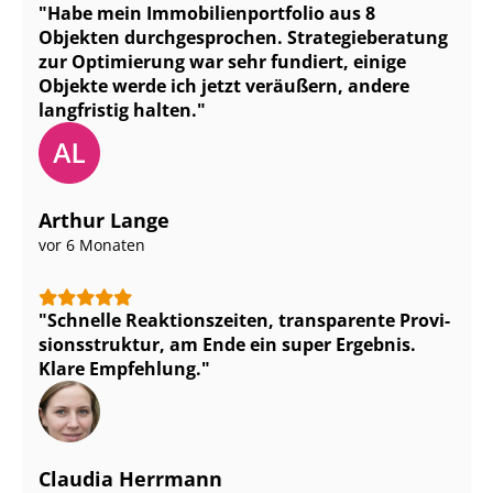
Habe mein Im­mo­bi­li­en­port­fo­lio aus 8
Objekten durchgesprochen. Stra­te­gie­be­ra­tung
zur Optimierung war sehr fundiert, einige
Objekte werde ich jetzt veräußern, andere
langfristig halten.
Arthur Lange
vor 6 Monaten
Schnelle Reaktionszeiten, transparente Pro­vi­
si­ons­struk­tur, am Ende ein super Ergebnis.
Klare Empfehlung.
Claudia Herrmann