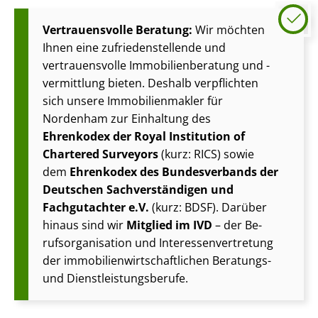
Vertrauensvolle Beratung:
Wir möchten
Ihnen eine zu­frie­den­stel­len­de und
vertrauensvolle Im­mo­bi­li­en­be­ra­tung und -
vermittlung bieten. Deshalb verpflichten
sich unsere Im­mo­bi­li­en­mak­ler für
Nordenham zur Einhaltung des
Ehrenkodex der Royal Institution of
Chartered Surveyors
(kurz: RICS) sowie
dem
Ehrenkodex des Bundesverbands der
Deutschen Sach­ver­stän­di­gen und
Fachgutachter e.V.
(kurz: BDSF). Darüber
hinaus sind wir
Mitglied im IVD
– der Be­
rufs­or­ga­ni­sa­ti­on und In­ter­es­sen­ver­tre­tung
der im­mo­bi­li­en­wirt­schaft­li­chen Beratungs-
und Dienst­leis­tungs­be­ru­fe.