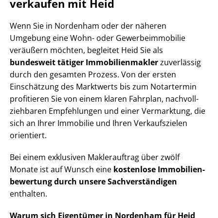
verkaufen mit Heid
Wenn Sie in Nordenham oder der näheren
Umgebung eine Wohn- oder Ge­wer­be­im­mo­bi­lie
veräußern möchten, begleitet Heid Sie als
bundesweit tätiger Im­mo­bi­li­en­mak­ler
zuverlässig
durch den gesamten Prozess. Von der ersten
Einschätzung des Marktwerts bis zum Notartermin
profitieren Sie von einem klaren Fahrplan, nach­voll­
zieh­ba­ren Empfehlungen und einer Vermarktung, die
sich an Ihrer Immobilie und Ihren Verkaufszielen
orientiert.
Bei einem exklusiven Maklerauftrag über zwölf
Monate ist auf Wunsch eine
kostenlose Im­mo­bi­li­en­
be­wer­tung durch unsere Sach­ver­stän­di­gen
enthalten.
Warum sich Eigentümer in Nordenham für Heid