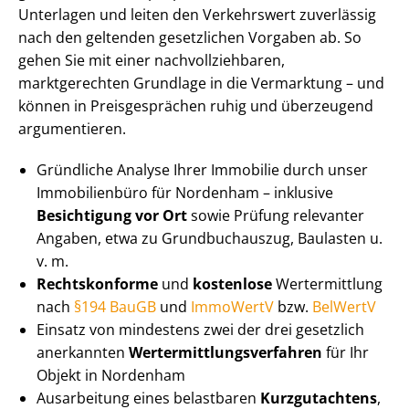
Unterlagen und leiten den Verkehrswert zuverlässig
nach den geltenden gesetzlichen Vorgaben ab. So
gehen Sie mit einer nach­voll­zieh­ba­ren,
marktgerechten Grundlage in die Vermarktung – und
können in Preisgesprächen ruhig und überzeugend
argumentieren.
Gründliche Analyse Ihrer Immobilie durch unser
Immobilienbüro für Nordenham – inklusive
Besichtigung vor Ort
sowie Prüfung relevanter
Angaben, etwa zu Grundbuchauszug, Baulasten u.
v. m.
Rechtskonforme
und
kostenlose
Wertermittlung
nach
§194 BauGB
und
ImmoWertV
bzw.
BelWertV
Einsatz von mindestens zwei der drei gesetzlich
anerkannten
Wert­ermitt­lungs­ver­fah­ren
für Ihr
Objekt in Nordenham
Ausarbeitung eines belastbaren
Kurzgutachtens
,