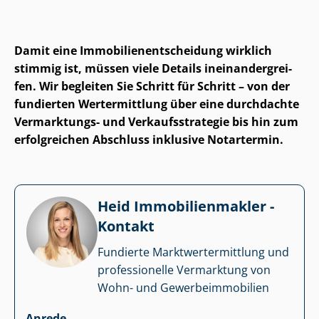
Damit eine Im­mo­bi­li­en­ent­schei­dung wirklich
stimmig ist, müssen viele Details in­ein­an­der­grei­
fen. Wir begleiten Sie Schritt für Schritt – von der
fundierten Wertermittlung über eine durchdachte
Vermarktungs- und Ver­kaufs­stra­te­gie bis hin zum
erfolgreichen Abschluss inklusive Notartermin.
Heid Im­mo­bi­li­en­mak­ler -
Kontakt
Fundierte Markt­wert­ermitt­lung und
professionelle Vermarktung von
Wohn- und Ge­wer­be­im­mo­bi­li­en
Anrede