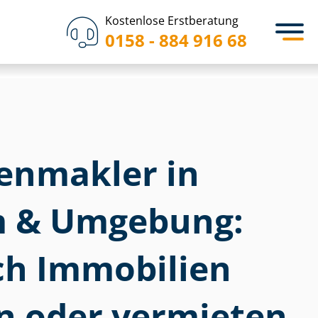
Kostenlose Erstberatung
0158 - 884 916 68
­en­mak­ler in
m & Umgebung:
ich Immobilien
n oder vermieten