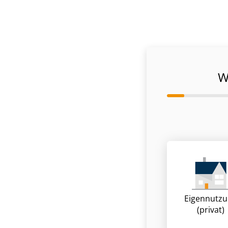
W
Eigennutz
(privat)