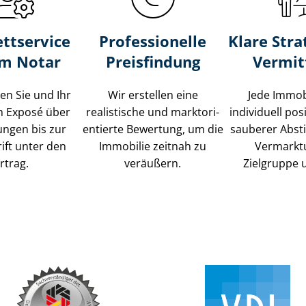
ttservice
Professionelle
Klare Stra
um Notar
Preisfindung
Vermit
ten Sie und Ihr
Wir erstellen eine
Jede Immob
m Exposé über
realistische und markt­ori­
individuell posi
ungen bis zur
en­tier­te Bewertung, um die
sauberer Abs
ift unter den
Immobilie zeitnah zu
Vermarkt
rtrag.
veräußern.
Zielgruppe 