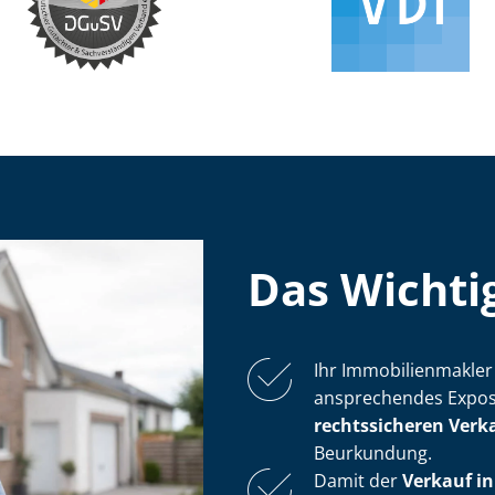
Das Wichtig
Ihr Im­mo­bi­li­en­mak­
ansprechendes Exposé
rechtssicheren Verk
Beurkundung.
Damit der
Verkauf i