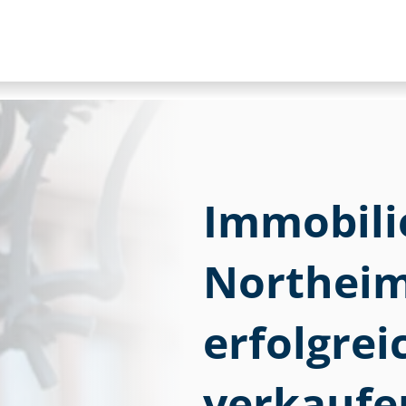
Im­mo­bi­li
Northei
erfolgre
verkaufe