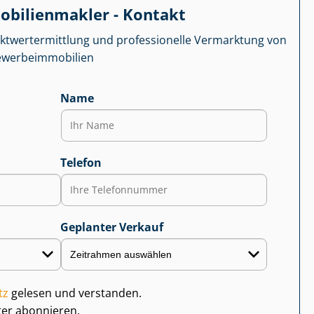
­bi­li­en­mak­ler - Kontakt
kt­wert­ermitt­lung und professionelle Vermarktung von
r­be­im­mo­bi­li­en
Name
Telefon
Geplanter Verkauf
tz
gelesen und verstanden.
ter abonnieren.