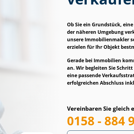
Ob Sie ein Grundstück, ein
der näheren Umgebung verk
unsere Im­mo­bi­li­en­mak­le
erzielen für Ihr Objekt bes
Gerade bei Immobilien komm
an. Wir begleiten Sie Schrit
eine passende Ver­kaufs­stra
erfolgreichen Abschluss ink
Vereinbaren Sie gleich 
0158 - 884 