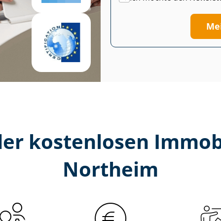
Me
er kostenlosen Im­mo­bi­
Northeim