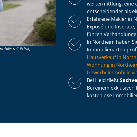
wert­ermitt­lung, ei
entscheidender als e
Erfahrene Makler in 
Exposé und Inserate, 
führen Verhandlung
In Northeim haben Sie 
obilie mit Erfolg.
Immobilienarten profe
Hausverkauf in Nort
Wohnung in Northeim
Ge­wer­be­im­mo­bi­lie
Bei Heid fließt
Sach­ve
Bei einem exklusiven 
kostenlose Im­mo­bi­li­e