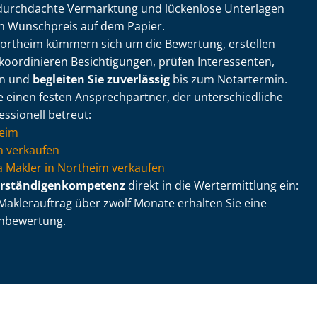
ne durchdachte Vermarktung und lückenlose Unterlagen
in Wunschpreis auf dem Papier.
Northeim kümmern sich um die Bewertung, erstellen
koordinieren Besichtigungen, prüfen Interessenten,
en und
begleiten Sie zuverlässig
bis zum Notartermin.
einen festen Ansprechpartner, der un­ter­schied­li­che
ssionell betreut:
heim
 verkaufen
 via Makler in Northeim verkaufen
r­stän­di­gen­kom­pe­tenz
direkt in die Wertermittlung ein:
Maklerauftrag über zwölf Monate erhalten Sie eine
n­be­wer­tung.