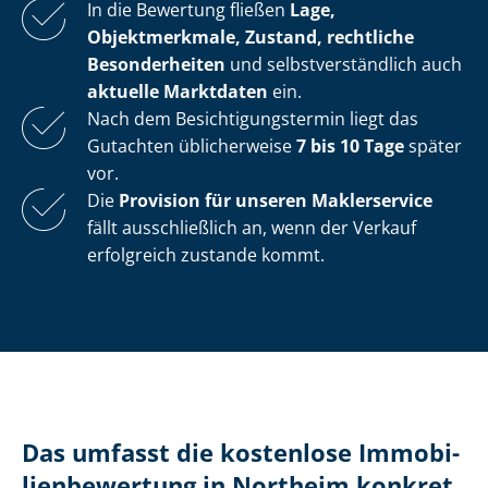
In die Bewertung fließen
Lage,
Objektmerkmale, Zustand, rechtliche
Besonderheiten
und selbst­ver­ständ­lich auch
aktuelle Marktdaten
ein.
Nach dem Be­sich­ti­gungs­ter­min liegt das
Gutachten üblicherweise
7 bis 10 Tage
später
vor.
Die
Provision für unseren Maklerservice
fällt ausschließlich an, wenn der Verkauf
erfolgreich zustande kommt.
Das umfasst die kostenlose Im­mo­bi­
li­en­be­wer­tung in Northeim konkret