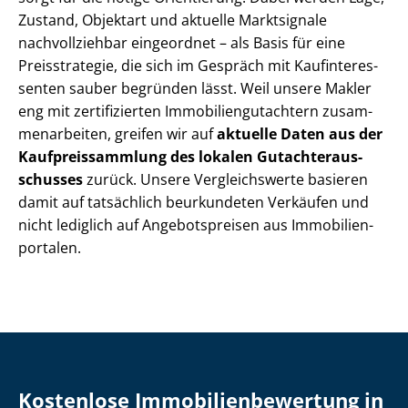
Zustand, Objektart und aktuelle Marktsignale
nachvollziehbar eingeordnet – als Basis für eine
Preisstrategie, die sich im Gespräch mit Kauf­in­ter­es­
sen­ten sauber begründen lässt. Weil unsere Makler
eng mit zertifizierten Im­mo­bi­li­en­gut­ach­tern zu­sam­
men­ar­bei­ten, greifen wir auf
aktuelle Daten aus der
Kauf­preis­samm­lung des lokalen Gut­ach­ter­aus­
schus­ses
zurück. Unsere Vergleichswerte basieren
damit auf tatsächlich beurkundeten Verkäufen und
nicht lediglich auf Angebotspreisen aus Im­mo­bi­li­en­
por­ta­len.
Kostenlose Im­mo­bi­li­en­be­wer­tung in