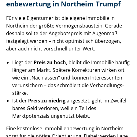
en­be­wer­tung in Northeim Trumpf
Für viele Eigentümer ist die eigene Immobilie in
Northeim der größte Ver­mö­gens­bau­stein. Gerade
deshalb sollte der Angebotspreis mit Augenmaß
festgelegt werden – nicht optimistisch überzogen,
aber auch nicht vorschnell unter Wert.
Liegt der
Preis zu hoch
, bleibt die Immobilie häufig
länger am Markt. Spätere Korrekturen wirken oft
wie ein „Nachlassen“ und können Interessenten
verunsichern – das schmälert die Ver­hand­lungs­
stär­ke.
Ist der
Preis zu niedrig
angesetzt, geht im Zweifel
bares Geld verloren, weil ein Teil des
Marktpotenzials ungenutzt bleibt.
Eine kostenlose Im­mo­bi­li­en­be­wer­tung in Northeim
sorgt für die nötige Orientierung. Dabei werden Lage,