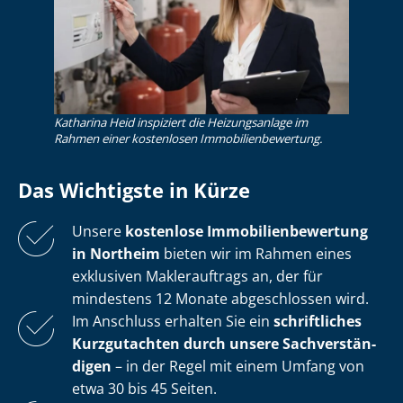
Katharina Heid inspiziert die Heizungsanlage im
Rahmen einer kostenlosen Im­mo­bi­li­en­be­wer­tung.
Das Wichtigste in Kürze
Unsere
kostenlose
Im­mo­bi­li­en­be­wer­tung
in Northeim
bieten wir im Rahmen eines
exklusiven Maklerauftrags an, der für
mindestens 12 Monate abgeschlossen wird.
Im Anschluss erhalten Sie ein
schriftliches
Kurzgutachten durch unsere Sach­ver­stän­
di­gen
– in der Regel mit einem Umfang von
etwa 30 bis 45 Seiten.