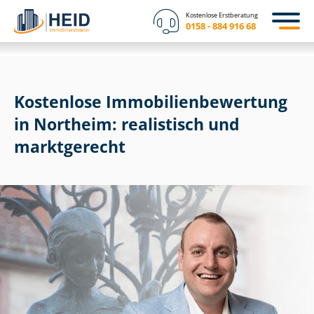
Kostenlose Erstberatung
0158 - 884 916 68
Kostenlose Im­mo­bi­li­en­be­wer­tung
in Northeim: realistisch und
marktgerecht