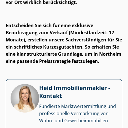
vor Ort wirklich berücksichtigt.
Entscheiden Sie sich für eine exklusive
Beauftragung zum Verkauf (Mindestlaufzeit: 12
Monate), erstellen unsere Sach­ver­stän­di­gen für Sie
ein schriftliches Kurzesgutachten. So erhalten Sie
eine klar strukturierte Grundlage, um in Northeim
eine passende Preisstrategie festzulegen.
Heid Im­mo­bi­li­en­mak­ler -
Kontakt
Fundierte Markt­wert­ermitt­lung und
professionelle Vermarktung von
Wohn- und Ge­wer­be­im­mo­bi­li­en