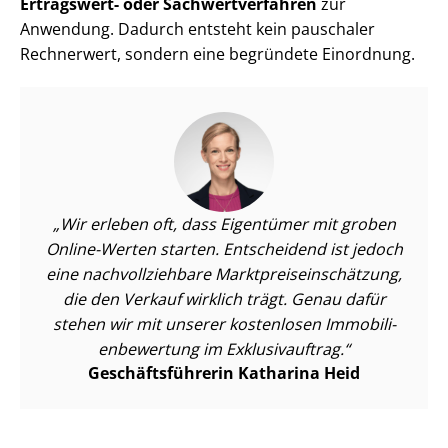
Ertragswert- oder Sach­wert­ver­fah­ren
zur
Anwendung. Dadurch entsteht kein pauschaler
Rechnerwert, sondern eine begründete Einordnung.
Wir erleben oft, dass Eigentümer mit groben
Online-Werten starten. Entscheidend ist jedoch
eine nach­voll­zieh­ba­re Markt­preis­ein­schät­zung,
die den Verkauf wirklich trägt. Genau dafür
stehen wir mit unserer kostenlosen Im­mo­bi­li­
en­be­wer­tung im Exklusivauftrag.
Ge­schäfts­füh­re­rin Katharina Heid