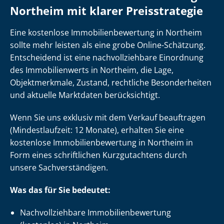
Northeim mit klarer Preisstrategie
Eine kostenlose Im­mo­bi­li­en­be­wer­tung in Northeim
sollte mehr leisten als eine grobe Online-Schätzung.
Entscheidend ist eine nach­voll­zieh­ba­re Einordnung
des Immobilienwerts in Northeim, die Lage,
Objektmerkmale, Zustand, rechtliche Besonderheiten
und aktuelle Marktdaten berücksichtigt.
Wenn Sie uns exklusiv mit dem Verkauf beauftragen
(Mindestlaufzeit: 12 Monate), erhalten Sie eine
kostenlose Im­mo­bi­li­en­be­wer­tung in Northeim in
Form eines schriftlichen Kurzgutachtens durch
unsere Sach­ver­stän­di­gen.
Was das für Sie bedeutet:
Nach­voll­zieh­ba­re Im­mo­bi­li­en­be­wer­tung