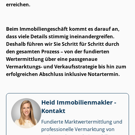
erreichen.
Beim Im­mo­bi­li­en­ge­schäft kommt es darauf an,
dass viele Details stimmig in­ein­an­der­grei­fen.
Deshalb führen wir Sie Schritt für Schritt durch
den gesamten Prozess – von der fundierten
Wertermittlung über eine passgenaue
Vermarktungs- und Ver­kaufs­stra­te­gie bis hin zum
erfolgreichen Abschluss inklusive Notartermin.
Heid Im­mo­bi­li­en­mak­ler -
Kontakt
Fundierte Markt­wert­ermitt­lung und
professionelle Vermarktung von