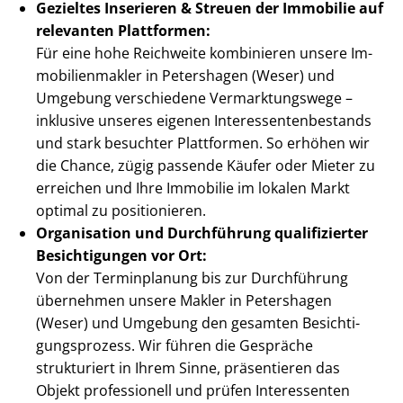
Gezieltes Inserieren & Streuen der Immobilie auf
relevanten Plattformen:
Für eine hohe Reichweite kombinieren unsere Im­
mo­bi­li­en­mak­ler in Petershagen (Weser) und
Umgebung verschiedene Ver­mark­tungs­we­ge –
inklusive unseres eigenen In­ter­es­sen­ten­be­stands
und stark besuchter Plattformen. So erhöhen wir
die Chance, zügig passende Käufer oder Mieter zu
erreichen und Ihre Immobilie im lokalen Markt
optimal zu positionieren.
Organisation und Durchführung qualifizierter
Besichtigungen vor Ort:
Von der Terminplanung bis zur Durchführung
übernehmen unsere Makler in Petershagen
(Weser) und Umgebung den gesamten Be­sich­ti­
gungs­pro­zess. Wir führen die Gespräche
strukturiert in Ihrem Sinne, präsentieren das
Objekt professionell und prüfen Interessenten