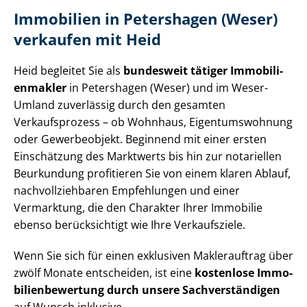
Immobilien in Petershagen (Weser)
verkaufen mit Heid
Heid begleitet Sie als
bundesweit tätiger Im­mo­bi­li­
en­mak­ler
in Petershagen (Weser) und im Weser-
Umland zuverlässig durch den gesamten
Verkaufsprozess – ob Wohnhaus, Ei­gen­tums­woh­nung
oder Gewerbeobjekt. Beginnend mit einer ersten
Einschätzung des Marktwerts bis hin zur notariellen
Beurkundung profitieren Sie von einem klaren Ablauf,
nach­voll­zieh­ba­ren Empfehlungen und einer
Vermarktung, die den Charakter Ihrer Immobilie
ebenso berücksichtigt wie Ihre Verkaufsziele.
Wenn Sie sich für einen exklusiven Maklerauftrag über
zwölf Monate entscheiden, ist eine
kostenlose Im­mo­
bi­li­en­be­wer­tung durch unsere Sach­ver­stän­di­gen