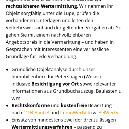
rechtssicheren Wertermittlung
. Wir nehmen Ihr
Objekt sorgfältig unter die Lupe, prüfen die
vorhandenen Unterlagen und leiten den
Verkehrswert anhand der geltenden Vorgaben ab. So
gehen Sie mit einem nach­voll­zieh­ba­ren
Angebotspreis in die Vermarktung – und haben in
Gesprächen mit Interessenten eine verlässliche
Grundlage für jede Verhandlung.
Gründliche Objektanalyse durch unser
Immobilienbüro für Petershagen (Weser) –
inklusive
Besichtigung vor Ort
sowie relevanter
Informationen aus Grundbuchauszug, Baulasten u.
v. m.
Rechtskonforme
und
kostenfreie
Bewertung
nach
§194 BauGB
und
ImmoWertV
bzw.
BelWertV
Einsatz von mindestens zwei der drei zulässigen
Wert­ermitt­lungs­ver­fah­ren
– passend zu