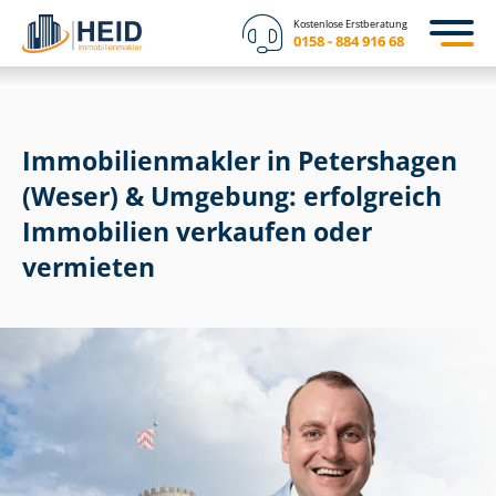
Kostenlose Erstberatung
0158 - 884 916 68
Im­mo­bi­li­en­mak­ler in Petershagen
(Weser) & Umgebung: erfolgreich
Immobilien verkaufen oder
vermieten