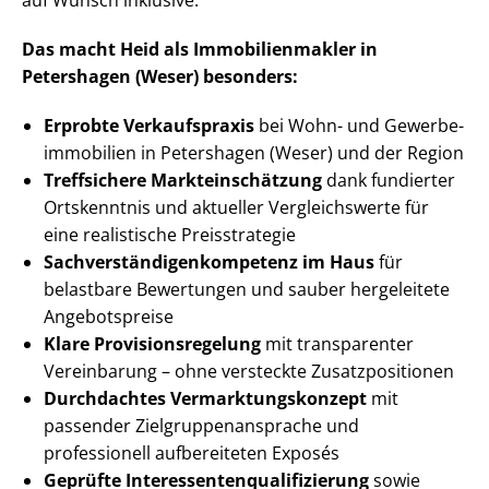
auf Wunsch inklusive.
Das macht Heid als Im­mo­bi­li­en­mak­ler in
Petershagen (Weser) besonders:
Erprobte Verkaufspraxis
bei Wohn- und Ge­wer­be­
im­mo­bi­li­en in Petershagen (Weser) und der Region
Treffsichere Markt­ein­schät­zung
dank fundierter
Ortskenntnis und aktueller Vergleichswerte für
eine realistische Preisstrategie
Sach­ver­stän­di­gen­kom­pe­tenz im Haus
für
belastbare Bewertungen und sauber hergeleitete
Angebotspreise
Klare Pro­vi­si­ons­re­ge­lung
mit transparenter
Vereinbarung – ohne versteckte Zu­satz­po­si­tio­nen
Durchdachtes Ver­mark­tungs­kon­zept
mit
passender Ziel­grup­pen­an­spra­che und
professionell aufbereiteten Exposés
Geprüfte In­ter­es­sen­ten­qua­li­fi­zie­rung
sowie