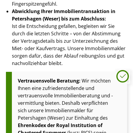
Fin­ger­spit­zen­ge­fühl.
Abwicklung Ihrer Im­mo­bi­li­en­trans­ak­ti­on in
Petershagen (Weser) bis zum Abschluss:
Ist die Entscheidung gefallen, begleiten wir Sie
durch die letzten Schritte – von der Abstimmung
der Vertragsdetails bis zur Unterzeichnung des
Miet- oder Kaufvertrags. Unsere Im­mo­bi­li­en­mak­ler
sorgen dafür, dass der Ablauf reibungslos und gut
nachvollziehbar bleibt.
Vertrauensvolle Beratung:
Wir möchten
Ihnen eine zu­frie­den­stel­len­de und
vertrauensvolle Im­mo­bi­li­en­be­ra­tung und -
vermittlung bieten. Deshalb verpflichten
sich unsere Im­mo­bi­li­en­mak­ler für
Petershagen (Weser) zur Einhaltung des
Ehrenkodex der Royal Institution of
Chartered Surveyors
(kurz: RICS) sowie