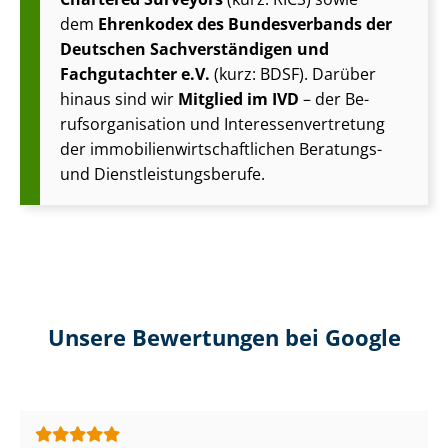
dem
Ehrenkodex des Bundesverbands der
Deutschen Sach­ver­stän­di­gen und
Fachgutachter e.V.
(kurz: BDSF). Darüber
hinaus sind wir
Mitglied im IVD
– der Be­
rufs­or­ga­ni­sa­ti­on und In­ter­es­sen­ver­tre­tung
der im­mo­bi­li­en­wirt­schaft­li­chen Beratungs-
und Dienst­leis­tungs­be­ru­fe.
Unsere Bewertungen bei Google