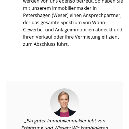
werden von uns ebenso betreut. So haben Sie
mit unserem Im­mo­bi­li­en­mak­ler in
Petershagen (Weser) einen Ansprechpartner,
der das gesamte Spektrum von Wohn-,
Gewerbe- und An­la­ge­im­mo­bi­li­en abdeckt und
Ihren Verkauf oder Ihre Vermietung effizient
zum Abschluss führt.
Ein guter Im­mo­bi­li­en­mak­ler lebt von
Erfahrung und Wissen: Wir kombinieren