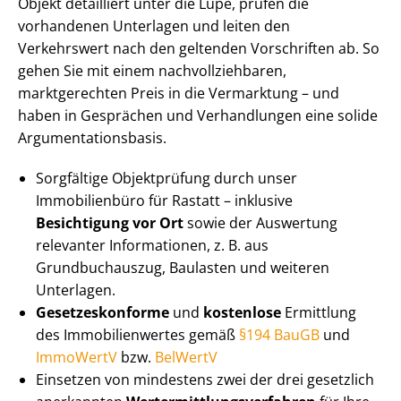
Objekt detailliert unter die Lupe, prüfen die
vorhandenen Unterlagen und leiten den
Verkehrswert nach den geltenden Vorschriften ab. So
gehen Sie mit einem nach­voll­zieh­ba­ren,
marktgerechten Preis in die Vermarktung – und
haben in Gesprächen und Verhandlungen eine solide
Ar­gu­men­ta­ti­ons­ba­sis.
Sorgfältige Objektprüfung durch unser
Immobilienbüro für Rastatt – inklusive
Besichtigung vor Ort
sowie der Auswertung
relevanter Informationen, z. B. aus
Grundbuchauszug, Baulasten und weiteren
Unterlagen.
Ge­set­zes­kon­for­me
und
kostenlose
Ermittlung
des Im­mo­bi­li­en­wer­tes gemäß
§194 BauGB
und
ImmoWertV
bzw.
BelWertV
Einsetzen von mindestens zwei der drei gesetzlich