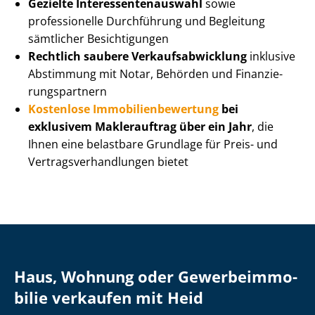
Gezielte In­ter­es­sen­ten­aus­wahl
sowie
professionelle Durchführung und Begleitung
sämtlicher Besichtigungen
Rechtlich saubere Ver­kaufs­ab­wick­lung
inklusive
Abstimmung mit Notar, Behörden und Fi­nan­zie­
rungs­part­nern
Kostenlose Im­mo­bi­li­en­be­wer­tung
bei
exklusivem Maklerauftrag über ein Jahr
, die
Ihnen eine belastbare Grundlage für Preis- und
Ver­trags­ver­hand­lun­gen bietet
Haus, Wohnung oder Ge­wer­be­im­mo­
bi­lie verkaufen mit Heid