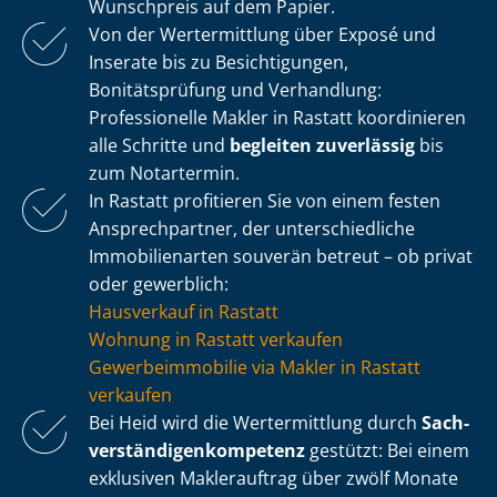
Wunschpreis auf dem Papier.
Von der Wertermittlung über Exposé und
Inserate bis zu Besichtigungen,
Bonitätsprüfung und Verhandlung:
Professionelle Makler in Rastatt koordinieren
alle Schritte und
begleiten zuverlässig
bis
zum Notartermin.
In Rastatt profitieren Sie von einem festen
Ansprechpartner, der un­ter­schied­li­che
Immobilienarten souverän betreut – ob privat
oder gewerblich:
Hausverkauf in Rastatt
Wohnung in Rastatt verkaufen
Ge­wer­be­im­mo­bi­lie via Makler in Rastatt
verkaufen
Bei Heid wird die Wertermittlung durch
Sach­
ver­stän­di­gen­kom­pe­tenz
gestützt: Bei einem
exklusiven Maklerauftrag über zwölf Monate