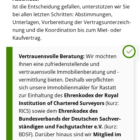
Ist die Entscheidung gefallen, unterstützen wir Sie
bei allen letzten Schritten: Abstimmungen,
Unterlagen, Vorbereitung der Ver­trags­un­ter­zeich­
nung und die Koordination bis zum Miet- oder
Kaufvertrag.
Vertrauensvolle Beratung:
Wir möchten
Ihnen eine zu­frie­den­stel­len­de und
vertrauensvolle Im­mo­bi­li­en­be­ra­tung und -
vermittlung bieten. Deshalb verpflichten
sich unsere Im­mo­bi­li­en­mak­ler für Rastatt
zur Einhaltung des
Ehrenkodex der Royal
Institution of Chartered Surveyors
(kurz:
RICS) sowie dem
Ehrenkodex des
Bundesverbands der Deutschen Sach­ver­
stän­di­gen und Fachgutachter e.V.
(kurz:
BDSF). Darüber hinaus sind wir
Mitglied im