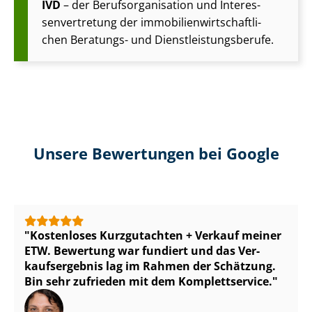
IVD
– der Be­rufs­or­ga­ni­sa­ti­on und In­ter­es­
sen­ver­tre­tung der im­mo­bi­li­en­wirt­schaft­li­
chen Beratungs- und Dienst­leis­tungs­be­ru­fe.
Unsere Bewertungen bei Google
Kostenloses Kurzgutachten + Verkauf meiner
ETW. Bewertung war fundiert und das Ver­
kaufs­er­geb­nis lag im Rahmen der Schätzung.
Bin sehr zufrieden mit dem Komplettservice.