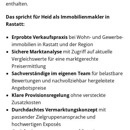
enthalten.
Das spricht für Heid als Im­mo­bi­li­en­mak­ler in
Rastatt:
Erprobte Verkaufspraxis
bei Wohn- und Ge­wer­be­
im­mo­bi­li­en in Rastatt und der Region
Sichere Marktanalyse
mit Zugriff auf aktuelle
Vergleichswerte für eine marktgerechte
Preisermittlung
Sachverständige im eigenen Team
für belastbare
Bewertungen und nachvollziehbar hergeleitete
Angebotspreise
Klare Pro­vi­si­ons­re­ge­lung
ohne versteckte
Zusatzkosten
Durchdachtes Ver­mark­tungs­kon­zept
mit
passender Ziel­grup­pen­an­spra­che und
hochwertigen Exposés