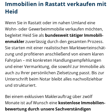
Immobilien in Rastatt verkaufen mit
Heid
Wenn Sie in Rastatt oder im nahen Umland eine
Wohn- oder Ge­wer­be­im­mo­bi­lie verkaufen möchten,
begleitet Heid Sie als
bundesweit tätiger Im­mo­bi­li­
en­mak­ler
zuverlässig durch den gesamten Prozess.
Sie starten mit einer realistischen Markt­wert­ein­schät­
zung und profitieren anschließend von einem klaren
Fahrplan – mit konkreten Hand­lungs­emp­feh­lun­gen
und einer Vermarktung, die sowohl zur Immobilie als
auch zu Ihrer persönlichen Zielsetzung passt. Bis zur
Unterschrift beim Notar bleibt alles nachvollziehbar
und strukturiert.
Bei einem exklusiven Maklerauftrag über zwölf
Monate ist auf Wunsch eine
kostenlose Im­mo­bi­li­en­
be­wer­tung durch unsere Sach­ver­stän­di­gen