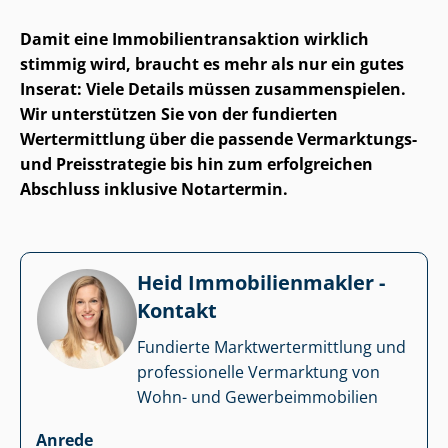
Damit eine Im­mo­bi­li­en­trans­ak­ti­on wirklich
stimmig wird, braucht es mehr als nur ein gutes
Inserat: Viele Details müssen zusammenspielen.
Wir unterstützen Sie von der fundierten
Wertermittlung über die passende Vermarktungs-
und Preisstrategie bis hin zum erfolgreichen
Abschluss inklusive Notartermin.
Heid Im­mo­bi­li­en­mak­ler -
Kontakt
Fundierte Markt­wert­ermitt­lung und
professionelle Vermarktung von
Wohn- und Ge­wer­be­im­mo­bi­li­en
Anrede