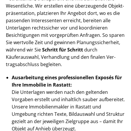
Wesentliche. Wir erstellen eine überzeugende Ob­jekt­
prä­sen­ta­ti­on, platzieren Ihr Angebot dort, wo es die
passenden Interessenten erreicht, bereiten alle
Unterlagen rechtssicher vor und koordinieren
Besichtigungen mit vorgeprüften Anfragen. So sparen
Sie wertvolle Zeit und gewinnen Pla­nungs­si­cher­heit,
während wir Sie
Schritt für Schritt
durch
Käuferauswahl, Verhandlung und den finalen Ver­
trags­ab­schluss begleiten.
Ausarbeitung eines professionellen Exposés für
Ihre Immobilie in Rastatt:
Die Unterlagen werden nach den geltenden
Vorgaben erstellt und inhaltlich sauber aufbereitet.
Unsere Im­mo­bi­li­en­mak­ler in Rastatt und
Umgebung richten Texte, Bildauswahl und Struktur
gezielt an der jeweiligen Zielgruppe aus – damit Ihr
Objekt auf Anhieb überzeugt.