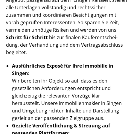
Angebot passgenau auf den richtigen Kanälen, stellen
alle Unterlagen vollständig und rechtssicher
zusammen und koordinieren Besichtigungen mit
vorab geprüften Interessenten. So sparen Sie Zeit,
vermeiden unnötige Risiken und werden von uns
Schritt für Schritt
bis zur finalen Käu­fer­ent­schei­
dung, der Verhandlung und dem Ver­trags­ab­schluss
begleitet.
Ausführliches Exposé für Ihre Immobilie in
Singen:
Wir bereiten Ihr Objekt so auf, dass es den
gesetzlichen Anforderungen entspricht und
gleichzeitig die relevanten Vorzüge klar
herausstellt. Unsere Im­mo­bi­li­en­mak­ler in Singen
und Umgebung richten Inhalte und Darstellung
gezielt an der passenden Zielgruppe aus.
Gezielte Ver­öf­fent­li­chung & Streuung auf
passenden Plattformen: