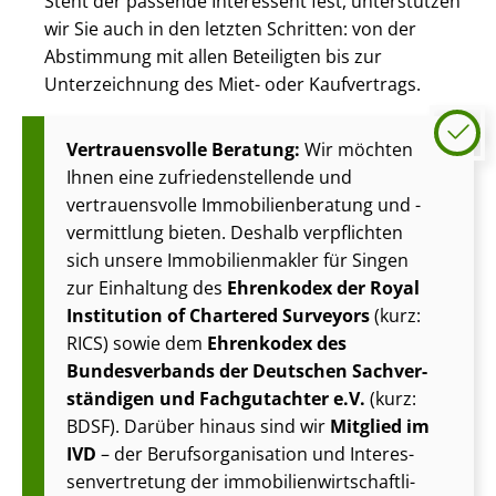
Steht der passende Interessent fest, unterstützen
wir Sie auch in den letzten Schritten: von der
Abstimmung mit allen Beteiligten bis zur
Unterzeichnung des Miet- oder Kaufvertrags.
Vertrauensvolle Beratung:
Wir möchten
Ihnen eine zu­frie­den­stel­len­de und
vertrauensvolle Im­mo­bi­li­en­be­ra­tung und -
vermittlung bieten. Deshalb verpflichten
sich unsere Im­mo­bi­li­en­mak­ler für Singen
zur Einhaltung des
Ehrenkodex der Royal
Institution of Chartered Surveyors
(kurz:
RICS) sowie dem
Ehrenkodex des
Bundesverbands der Deutschen Sach­ver­
stän­di­gen und Fachgutachter e.V.
(kurz:
BDSF). Darüber hinaus sind wir
Mitglied im
IVD
– der Be­rufs­or­ga­ni­sa­ti­on und In­ter­es­
sen­ver­tre­tung der im­mo­bi­li­en­wirt­schaft­li­