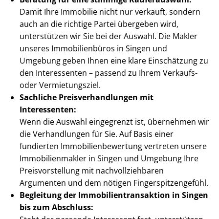
Damit Ihre Immobilie nicht nur verkauft, sondern
auch an die richtige Partei übergeben wird,
unterstützen wir Sie bei der Auswahl. Die Makler
unseres Immobilienbüros in Singen und
Umgebung geben Ihnen eine klare Einschätzung zu
den Interessenten – passend zu Ihrem Verkaufs-
oder Vermietungsziel.
Sachliche Preis­ver­hand­lun­gen mit
Interessenten:
Wenn die Auswahl eingegrenzt ist, übernehmen wir
die Verhandlungen für Sie. Auf Basis einer
fundierten Im­mo­bi­li­en­be­wer­tung vertreten unsere
Im­mo­bi­li­en­mak­ler in Singen und Umgebung Ihre
Preis­vor­stel­lung mit nach­voll­zieh­ba­ren
Argumenten und dem nötigen Fin­ger­spit­zen­ge­fühl.
Begleitung der Im­mo­bi­li­en­trans­ak­ti­on in Singen
bis zum Abschluss: