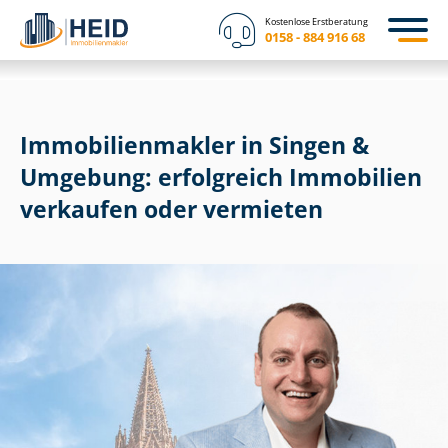
Kostenlose Erstberatung
0158 - 884 916 68
Im­mo­bi­li­en­mak­ler in Singen &
Umgebung: erfolgreich Immobilien
verkaufen oder vermieten