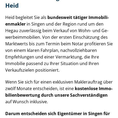
Heid
Heid begleitet Sie als
bundesweit tätiger Im­mo­bi­li­
en­mak­ler
in Singen und der Region rund um den
Hegau zuverlässig beim Verkauf von Wohn- und Ge­
wer­be­im­mo­bi­li­en. Von der ersten Einschätzung des
Marktwerts bis zum Termin beim Notar profitieren Sie
von einem klaren Fahrplan, nach­voll­zieh­ba­ren
Empfehlungen und einer Vermarktung, die Ihre
Immobilie passend zu Ihrer Situation und Ihren
Verkaufszielen positioniert.
Wenn Sie sich für einen exklusiven Maklerauftrag über
zwölf Monate entscheiden, ist eine
kostenlose Im­mo­
bi­li­en­be­wer­tung durch unsere Sach­ver­stän­di­gen
auf Wunsch inklusive.
Darum entscheiden sich Eigentümer in Singen für