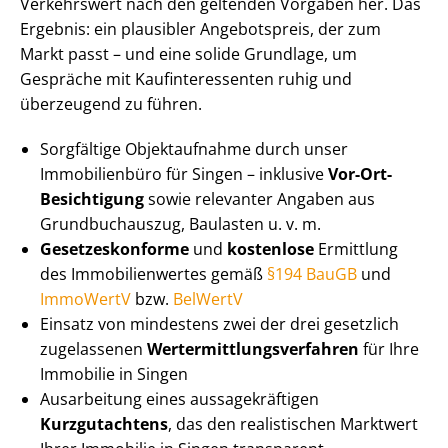
Verkehrswert nach den geltenden Vorgaben her. Das
Ergebnis: ein plausibler Angebotspreis, der zum
Markt passt – und eine solide Grundlage, um
Gespräche mit Kauf­in­ter­es­sen­ten ruhig und
überzeugend zu führen.
Sorgfältige Objektaufnahme durch unser
Immobilienbüro für Singen – inklusive
Vor-Ort-
Besichtigung
sowie relevanter Angaben aus
Grundbuchauszug, Baulasten u. v. m.
Ge­set­zes­kon­for­me
und
kostenlose
Ermittlung
des Im­mo­bi­li­en­wer­tes gemäß
§194 BauGB
und
ImmoWertV
bzw.
BelWertV
Einsatz von mindestens zwei der drei gesetzlich
zugelassenen
Wert­ermitt­lungs­ver­fah­ren
für Ihre
Immobilie in Singen
Ausarbeitung eines aus­sa­ge­kräf­ti­gen
Kurzgutachtens
, das den realistischen Marktwert