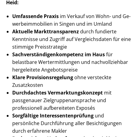
Heid:
Umfassende Praxis
im Verkauf von Wohn- und Ge­
wer­be­im­mo­bi­li­en in Singen und im Umland
Aktuelle Markt­trans­pa­renz
durch fundierte
Kenntnisse und Zugriff auf Vergleichsdaten für eine
stimmige Preisstrategie
Sach­ver­stän­di­gen­kom­pe­tenz im Haus
für
belastbare Wert­ermitt­lun­gen und nachvollziehbar
hergeleitete Angebotspreise
Klare Pro­vi­si­ons­re­ge­lung
ohne versteckte
Zusatzkosten
Durchdachtes Ver­mark­tungs­kon­zept
mit
passgenauer Ziel­grup­pen­an­spra­che und
professionell aufbereiteten Exposés
Sorgfältige In­ter­es­sen­ten­prü­fung
und
persönliche Durchführung aller Besichtigungen
durch erfahrene Makler