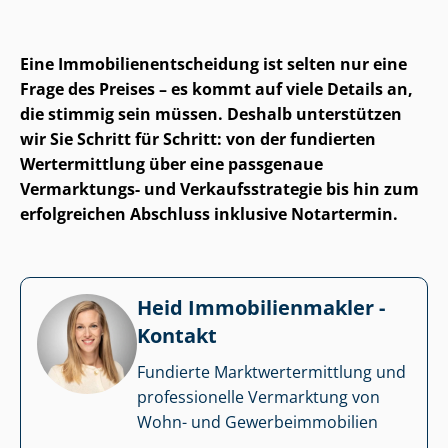
Eine Im­mo­bi­li­en­ent­schei­dung ist selten nur eine
Frage des Preises – es kommt auf viele Details an,
die stimmig sein müssen. Deshalb unterstützen
wir Sie Schritt für Schritt: von der fundierten
Wertermittlung über eine passgenaue
Vermarktungs- und Ver­kaufs­stra­te­gie bis hin zum
erfolgreichen Abschluss inklusive Notartermin.
Heid Im­mo­bi­li­en­mak­ler -
Kontakt
Fundierte Markt­wert­ermitt­lung und
professionelle Vermarktung von
Wohn- und Ge­wer­be­im­mo­bi­li­en