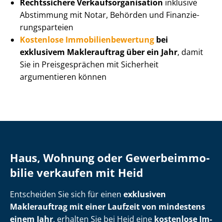
Rechtssichere Ver­kaufs­or­ga­ni­sa­ti­on
inklusive
Abstimmung mit Notar, Behörden und Fi­nan­zie­
rungs­par­tei­en
Kostenlose Im­mo­bi­li­en­be­wer­tung
bei
exklusivem Maklerauftrag über ein Jahr
, damit
Sie in Preisgesprächen mit Sicherheit
argumentieren können
Haus, Wohnung oder Ge­wer­be­im­mo­
bi­lie verkaufen mit Heid
Entscheiden Sie sich für einen
exklusiven
Maklerauftrag mit einer Laufzeit von mindestens
einem Jahr
, erhalten Sie bei Heid eine
kostenlose Im­