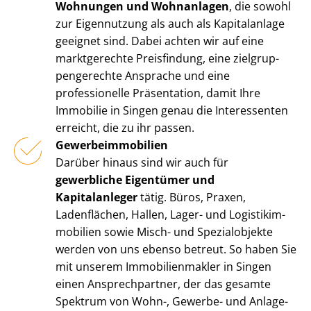
Wohnungen und Wohnanlagen
, die sowohl
zur Eigennutzung als auch als Kapitalanlage
geeignet sind. Dabei achten wir auf eine
marktgerechte Preisfindung, eine ziel­grup­
pen­ge­rech­te Ansprache und eine
professionelle Präsentation, damit Ihre
Immobilie in Singen genau die Interessenten
erreicht, die zu ihr passen.
Ge­wer­be­im­mo­bi­li­en
Darüber hinaus sind wir auch für
gewerbliche Eigentümer und
Kapitalanleger
tätig. Büros, Praxen,
Ladenflächen, Hallen, Lager- und Lo­gis­tik­im­
mo­bi­li­en sowie Misch- und Spezialobjekte
werden von uns ebenso betreut. So haben Sie
mit unserem Im­mo­bi­li­en­mak­ler in Singen
einen Ansprechpartner, der das gesamte
Spektrum von Wohn-, Gewerbe- und An­la­ge­