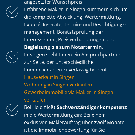
angesetzter Wunschpreis.
Erfahrene Makler in Singen kümmern sich um
die komplette Abwicklung: Wertermittlung,
Exposé, Inserate, Termin- und Be­sich­ti­gungs­
ma­nage­ment, Bonitätsprüfung der
Interessenten, Preis­ver­hand­lun­gen und
Begleitung bis zum Notartermin
.
In Singen steht Ihnen ein Ansprechpartner
zur Seite, der un­ter­schied­li­che
Immobilienarten zuverlässig betreut:
Hausverkauf in Singen
Wohnung in Singen verkaufen
Ge­wer­be­im­mo­bi­lie via Makler in Singen
verkaufen
Bei Heid fließt
Sach­ver­stän­di­gen­kom­pe­tenz
in die Wertermittlung ein: Bei einem
exklusiven Maklerauftrag über zwölf Monate
ist die Im­mo­bi­li­en­be­wer­tung für Sie