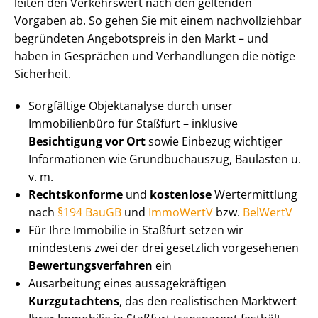
leiten den Verkehrswert nach den geltenden
Vorgaben ab. So gehen Sie mit einem nachvollziehbar
begründeten Angebotspreis in den Markt – und
haben in Gesprächen und Verhandlungen die nötige
Sicherheit.
Sorgfältige Objektanalyse durch unser
Immobilienbüro für Staßfurt – inklusive
Besichtigung vor Ort
sowie Einbezug wichtiger
Informationen wie Grundbuchauszug, Baulasten u.
v. m.
Rechtskonforme
und
kostenlose
Wertermittlung
nach
§194 BauGB
und
ImmoWertV
bzw.
BelWertV
Für Ihre Immobilie in Staßfurt setzen wir
mindestens zwei der drei gesetzlich vorgesehenen
Be­wer­tungs­ver­fah­ren
ein
Ausarbeitung eines aus­sa­ge­kräf­ti­gen
Kurzgutachtens
, das den realistischen Marktwert