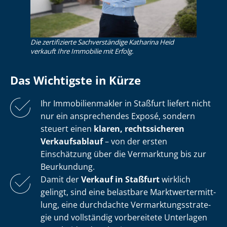
Die zertifizierte Sachverständige Katharina Heid
verkauft Ihre Immobilie mit Erfolg.
Das Wichtigste in Kürze
Ihr Im­mo­bi­li­en­mak­ler in Staßfurt liefert nicht
nur ein ansprechendes Exposé, sondern
steuert einen
klaren, rechtssicheren
Verkaufsablauf
– von der ersten
Einschätzung über die Vermarktung bis zur
Beurkundung.
Damit der
Verkauf in Staßfurt
wirklich
gelingt, sind eine belastbare Markt­wert­ermitt­
lung, eine durchdachte Ver­mark­tungs­stra­te­
gie und vollständig vorbereitete Unterlagen