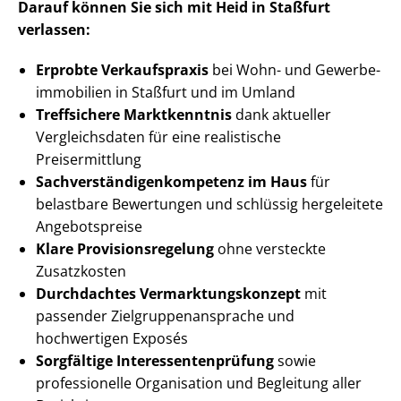
Darauf können Sie sich mit Heid in Staßfurt
verlassen:
Erprobte Verkaufspraxis
bei Wohn- und Ge­wer­be­
im­mo­bi­li­en in Staßfurt und im Umland
Treffsichere Marktkenntnis
dank aktueller
Vergleichsdaten für eine realistische
Preisermittlung
Sach­ver­stän­di­gen­kom­pe­tenz im Haus
für
belastbare Bewertungen und schlüssig hergeleitete
Angebotspreise
Klare Pro­vi­si­ons­re­ge­lung
ohne versteckte
Zusatzkosten
Durchdachtes Ver­mark­tungs­kon­zept
mit
passender Ziel­grup­pen­an­spra­che und
hochwertigen Exposés
Sorgfältige In­ter­es­sen­ten­prü­fung
sowie
professionelle Organisation und Begleitung aller