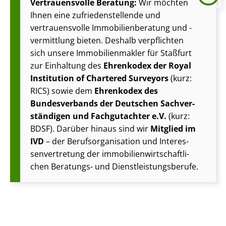
Vertrauensvolle Beratung:
Wir möchten
Ihnen eine zu­frie­den­stel­len­de und
vertrauensvolle Im­mo­bi­li­en­be­ra­tung und -
vermittlung bieten. Deshalb verpflichten
sich unsere Im­mo­bi­li­en­mak­ler für Staßfurt
zur Einhaltung des
Ehrenkodex der Royal
Institution of Chartered Surveyors
(kurz:
RICS) sowie dem
Ehrenkodex des
Bundesverbands der Deutschen Sach­ver­
stän­di­gen und Fachgutachter e.V.
(kurz:
BDSF). Darüber hinaus sind wir
Mitglied im
IVD
– der Be­rufs­or­ga­ni­sa­ti­on und In­ter­es­
sen­ver­tre­tung der im­mo­bi­li­en­wirt­schaft­li­
chen Beratungs- und Dienst­leis­tungs­be­ru­fe.