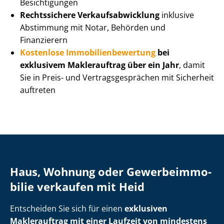
Besichtigungen
Rechtssichere Ver­kaufs­ab­wick­lung
inklusive
Abstimmung mit Notar, Behörden und
Finanzierern
Kostenlose Im­mo­bi­li­en­be­wer­tung
bei
exklusivem Maklerauftrag über ein Jahr
, damit
Sie in Preis- und Ver­trags­ge­sprä­chen mit Sicherheit
auftreten
Haus, Wohnung oder Ge­wer­be­im­mo­
bi­lie verkaufen mit Heid
Entscheiden Sie sich für einen
exklusiven
Maklerauftrag mit einer Laufzeit von mindestens