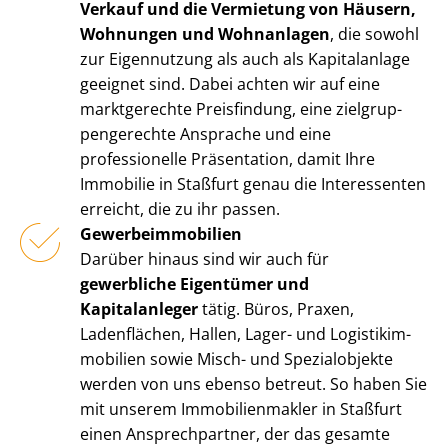
Verkauf und die Vermietung von Häusern,
Wohnungen und Wohnanlagen
, die sowohl
zur Eigennutzung als auch als Kapitalanlage
geeignet sind. Dabei achten wir auf eine
marktgerechte Preisfindung, eine ziel­grup­
pen­ge­rech­te Ansprache und eine
professionelle Präsentation, damit Ihre
Immobilie in Staßfurt genau die Interessenten
erreicht, die zu ihr passen.
Ge­wer­be­im­mo­bi­li­en
Darüber hinaus sind wir auch für
gewerbliche Eigentümer und
Kapitalanleger
tätig. Büros, Praxen,
Ladenflächen, Hallen, Lager- und Lo­gis­tik­im­
mo­bi­li­en sowie Misch- und Spezialobjekte
werden von uns ebenso betreut. So haben Sie
mit unserem Im­mo­bi­li­en­mak­ler in Staßfurt
einen Ansprechpartner, der das gesamte