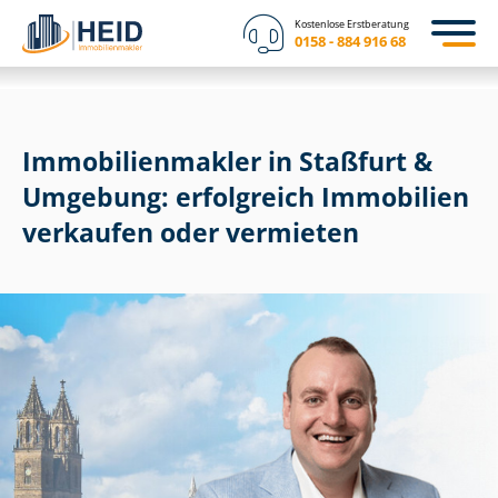
Kostenlose Erstberatung
0158 - 884 916 68
Im­mo­bi­li­en­mak­ler in Staßfurt &
Umgebung: erfolgreich Immobilien
verkaufen oder vermieten