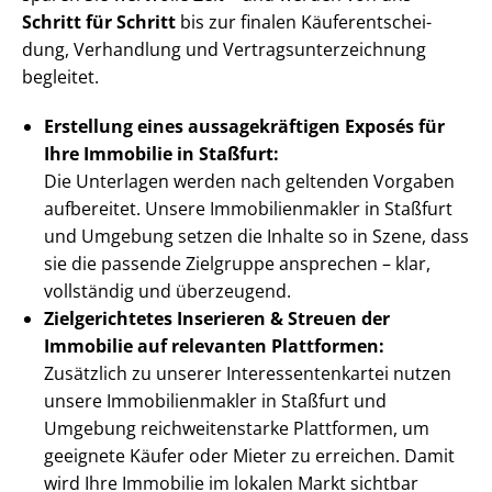
Schritt für Schritt
bis zur finalen Käu­fer­ent­schei­
dung, Verhandlung und Ver­trags­un­ter­zeich­nung
begleitet.
Erstellung eines aus­sa­ge­kräf­ti­gen Exposés für
Ihre Immobilie in Staßfurt:
Die Unterlagen werden nach geltenden Vorgaben
aufbereitet. Unsere Im­mo­bi­li­en­mak­ler in Staßfurt
und Umgebung setzen die Inhalte so in Szene, dass
sie die passende Zielgruppe ansprechen – klar,
vollständig und überzeugend.
Zielgerichtetes Inserieren & Streuen der
Immobilie auf relevanten Plattformen:
Zusätzlich zu unserer In­ter­es­sen­ten­kar­tei nutzen
unsere Im­mo­bi­li­en­mak­ler in Staßfurt und
Umgebung reich­wei­ten­star­ke Plattformen, um
geeignete Käufer oder Mieter zu erreichen. Damit
wird Ihre Immobilie im lokalen Markt sichtbar