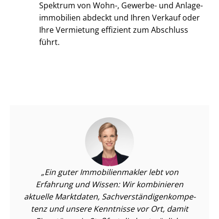
Spektrum von Wohn-, Gewerbe- und An­la­ge­
im­mo­bi­li­en abdeckt und Ihren Verkauf oder
Ihre Vermietung effizient zum Abschluss
führt.
Ein guter Im­mo­bi­li­en­mak­ler lebt von
Erfahrung und Wissen: Wir kombinieren
aktuelle Marktdaten, Sach­ver­stän­di­gen­kom­pe­
tenz und unsere Kenntnisse vor Ort, damit