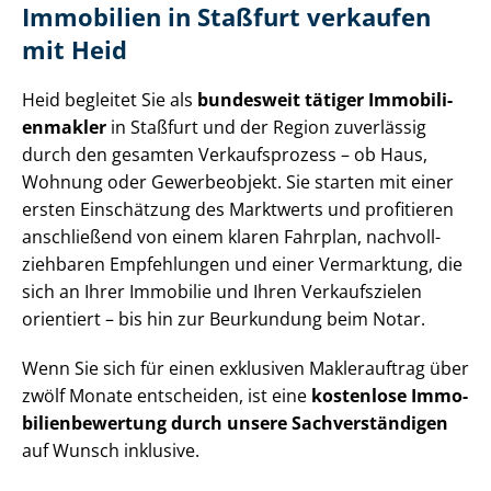
Immobilien in Staßfurt verkaufen
mit Heid
Heid begleitet Sie als
bundesweit tätiger Im­mo­bi­li­
en­mak­ler
in Staßfurt und der Region zuverlässig
durch den gesamten Verkaufsprozess – ob Haus,
Wohnung oder Gewerbeobjekt. Sie starten mit einer
ersten Einschätzung des Marktwerts und profitieren
anschließend von einem klaren Fahrplan, nach­voll­
zieh­ba­ren Empfehlungen und einer Vermarktung, die
sich an Ihrer Immobilie und Ihren Verkaufszielen
orientiert – bis hin zur Beurkundung beim Notar.
Wenn Sie sich für einen exklusiven Maklerauftrag über
zwölf Monate entscheiden, ist eine
kostenlose Im­mo­
bi­li­en­be­wer­tung durch unsere Sach­ver­stän­di­gen
auf Wunsch inklusive.