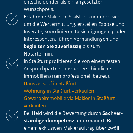
entscheidender als ein angesetzter
Wunschpreis.
Erfahrene Makler in Staßfurt kümmern sich
um die Wertermittlung, erstellen Exposé und
Inserate, koordinieren Besichtigungen, prüfen
Interessenten, führen Verhandlungen und
begleiten Sie zuverlässig
bis zum
Notartermin.
In Staßfurt profitieren Sie von einem festen
Ansprechpartner, der un­ter­schied­li­che
Immobilienarten professionell betreut:
Hausverkauf in Staßfurt
Wohnung in Staßfurt verkaufen
Ge­wer­be­im­mo­bi­lie via Makler in Staßfurt
verkaufen
Bei Heid wird die Bewertung durch
Sach­ver­
stän­di­gen­kom­pe­tenz
untermauert: Bei
einem exklusiven Maklerauftrag über zwölf