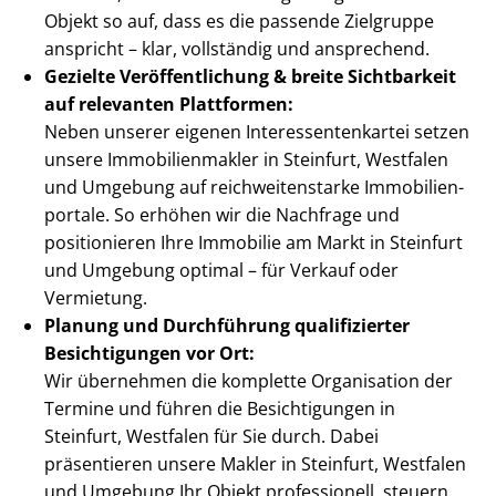
Objekt so auf, dass es die passende Zielgruppe
anspricht – klar, vollständig und ansprechend.
Gezielte Ver­öf­fent­li­chung & breite Sichtbarkeit
auf relevanten Plattformen:
Neben unserer eigenen In­ter­es­sen­ten­kar­tei setzen
unsere Im­mo­bi­li­en­mak­ler in Steinfurt, Westfalen
und Umgebung auf reich­wei­ten­star­ke Im­mo­bi­li­en­
por­ta­le. So erhöhen wir die Nachfrage und
positionieren Ihre Immobilie am Markt in Steinfurt
und Umgebung optimal – für Verkauf oder
Vermietung.
Planung und Durchführung qualifizierter
Besichtigungen vor Ort:
Wir übernehmen die komplette Organisation der
Termine und führen die Besichtigungen in
Steinfurt, Westfalen für Sie durch. Dabei
präsentieren unsere Makler in Steinfurt, Westfalen
und Umgebung Ihr Objekt professionell, steuern