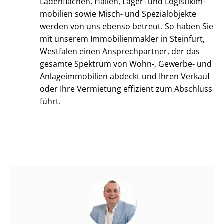
Ladenflächen, Hallen, Lager- und Lo­gis­tik­im­
mo­bi­li­en sowie Misch- und Spezialobjekte
werden von uns ebenso betreut. So haben Sie
mit unserem Im­mo­bi­li­en­mak­ler in Steinfurt,
Westfalen einen Ansprechpartner, der das
gesamte Spektrum von Wohn-, Gewerbe- und
An­la­ge­im­mo­bi­li­en abdeckt und Ihren Verkauf
oder Ihre Vermietung effizient zum Abschluss
führt.