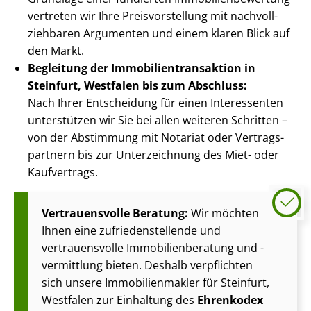
vertreten wir Ihre Preis­vor­stel­lung mit nach­voll­
zieh­ba­ren Argumenten und einem klaren Blick auf
den Markt.
Begleitung der Im­mo­bi­li­en­trans­ak­ti­on in
Steinfurt, Westfalen bis zum Abschluss:
Nach Ihrer Entscheidung für einen Interessenten
unterstützen wir Sie bei allen weiteren Schritten –
von der Abstimmung mit Notariat oder Ver­trags­
part­nern bis zur Unterzeichnung des Miet- oder
Kaufvertrags.
Vertrauensvolle Beratung:
Wir möchten
Ihnen eine zu­frie­den­stel­len­de und
vertrauensvolle Im­mo­bi­li­en­be­ra­tung und -
vermittlung bieten. Deshalb verpflichten
sich unsere Im­mo­bi­li­en­mak­ler für Steinfurt,
Westfalen zur Einhaltung des
Ehrenkodex