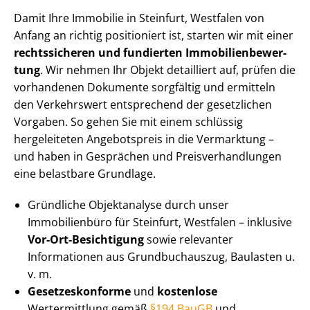
Damit Ihre Immobilie in Steinfurt, Westfalen von
Anfang an richtig positioniert ist, starten wir mit einer
rechtssicheren und fundierten Im­mo­bi­li­en­be­wer­
tung
. Wir nehmen Ihr Objekt detailliert auf, prüfen die
vorhandenen Dokumente sorgfältig und ermitteln
den Verkehrswert entsprechend der gesetzlichen
Vorgaben. So gehen Sie mit einem schlüssig
hergeleiteten Angebotspreis in die Vermarktung –
und haben in Gesprächen und Preis­ver­hand­lun­gen
eine belastbare Grundlage.
Gründliche Objektanalyse durch unser
Immobilienbüro für Steinfurt, Westfalen – inklusive
Vor-Ort-Besichtigung
sowie relevanter
Informationen aus Grundbuchauszug, Baulasten u.
v. m.
Ge­set­zes­kon­for­me
und
kostenlose
Wertermittlung gemäß
§194 BauGB
und