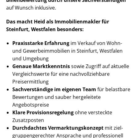
bi­li­en­be­wer­tung durch unsere Sach­ver­stän­di­gen
auf Wunsch inklusive.
Das macht Heid als Im­mo­bi­li­en­mak­ler für
Steinfurt, Westfalen besonders:
Praxisstarke Erfahrung
im Verkauf von Wohn-
und Ge­wer­be­im­mo­bi­li­en in Steinfurt, Westfalen
und Umgebung
Genaue Marktkenntnis
sowie Zugriff auf aktuelle
Vergleichswerte für eine nach­voll­zieh­ba­re
Preisermittlung
Sachverständige im eigenen Team
für belastbare
Bewertungen und sauber hergeleitete
Angebotspreise
Klare Pro­vi­si­ons­re­ge­lung
ohne versteckte
Zusatzposten
Durchdachtes Ver­mark­tungs­kon­zept
mit ziel­
grup­pen­ge­rech­ter Ansprache und professionell