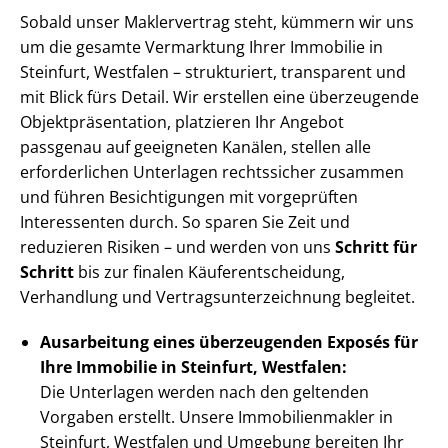
Sobald unser Maklervertrag steht, kümmern wir uns
um die gesamte Vermarktung Ihrer Immobilie in
Steinfurt, Westfalen – strukturiert, transparent und
mit Blick fürs Detail. Wir erstellen eine überzeugende
Ob­jekt­prä­sen­ta­ti­on, platzieren Ihr Angebot
passgenau auf geeigneten Kanälen, stellen alle
erforderlichen Unterlagen rechtssicher zusammen
und führen Besichtigungen mit vorgeprüften
Interessenten durch. So sparen Sie Zeit und
reduzieren Risiken – und werden von uns
Schritt für
Schritt
bis zur finalen Käu­fer­ent­schei­dung,
Verhandlung und Ver­trags­un­ter­zeich­nung begleitet.
Ausarbeitung eines überzeugenden Exposés für
Ihre Immobilie in Steinfurt, Westfalen:
Die Unterlagen werden nach den geltenden
Vorgaben erstellt. Unsere Im­mo­bi­li­en­mak­ler in
Steinfurt, Westfalen und Umgebung bereiten Ihr