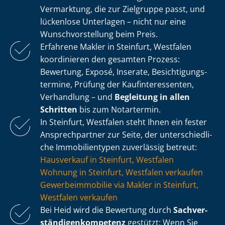
Vermarktung, die zur Zielgruppe passt, und
lückenlose Unterlagen – nicht nur eine
Wunsch­vor­stel­lung beim Preis.
Erfahrene Makler in Steinfurt, Westfalen
koordinieren den gesamten Prozess:
Bewertung, Exposé, Inserate, Be­sich­ti­gungs­
ter­mi­ne, Prüfung der Kauf­in­ter­es­sen­ten,
Verhandlung – und
Begleitung in allen
Schritten
bis zum Notartermin.
In Steinfurt, Westfalen steht Ihnen ein fester
Ansprechpartner zur Seite, der un­ter­schied­li­
che Immobilientypen zuverlässig betreut:
Hausverkauf in Steinfurt, Westfalen
Wohnung in Steinfurt, Westfalen verkaufen
Ge­wer­be­im­mo­bi­lie via Makler in Steinfurt,
Westfalen verkaufen
Bei Heid wird die Bewertung durch
Sach­ver­
stän­di­gen­kom­pe­tenz
gestützt: Wenn Sie