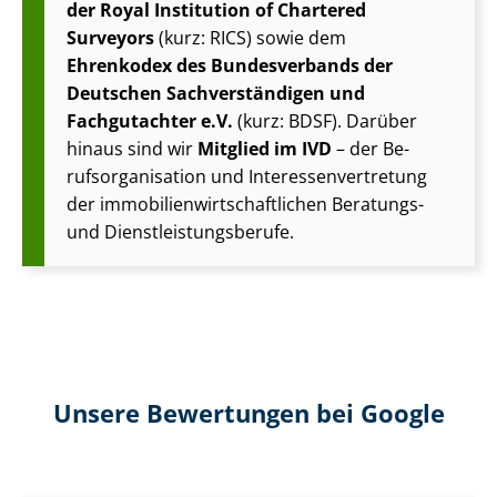
der Royal Institution of Chartered
Surveyors
(kurz: RICS) sowie dem
Ehrenkodex des Bundesverbands der
Deutschen Sach­ver­stän­di­gen und
Fachgutachter e.V.
(kurz: BDSF). Darüber
hinaus sind wir
Mitglied im IVD
– der Be­
rufs­or­ga­ni­sa­ti­on und In­ter­es­sen­ver­tre­tung
der im­mo­bi­li­en­wirt­schaft­li­chen Beratungs-
und Dienst­leis­tungs­be­ru­fe.
Unsere Bewertungen bei Google