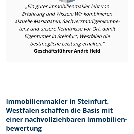
Ein guter Im­mo­bi­li­en­mak­ler lebt von
Erfahrung und Wissen: Wir kombinieren
aktuelle Marktdaten, Sach­ver­stän­di­gen­kom­pe­
tenz und unsere Kenntnisse vor Ort, damit
Eigentümer in Steinfurt, Westfalen die
bestmögliche Leistung erhalten.
Geschäftsführer André Heid
Im­mo­bi­li­en­mak­ler in Steinfurt,
Westfalen schaffen die Basis mit
einer nach­voll­zieh­ba­ren Im­mo­bi­li­en­
be­wer­tung