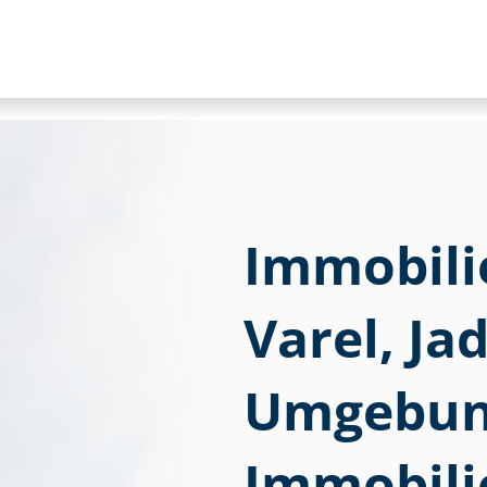
Im­mo­bi­li
Varel, Ja
Umgebung
Immobili