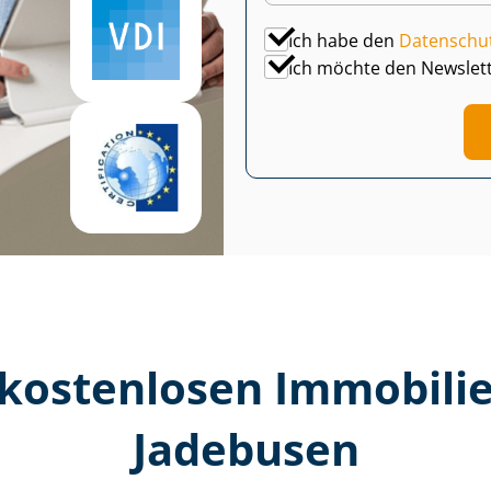
Ich habe den
Datenschu
Ich möchte den Newslet
kostenlosen Im­mo­bi­li­e
Jadebusen