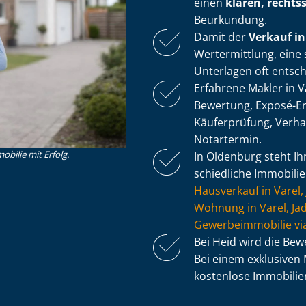
einen
klaren, rechts
Beurkundung.
Damit der
Verkauf in
Wertermittlung, eine s
Unterlagen oft entsc
Erfahrene Makler in V
Bewertung, Exposé-Erst
Käuferprüfung, Verh
Notartermin.
obilie mit Erfolg.
In Oldenburg steht Ih
schied­li­che Immobili
Hausverkauf in Varel
Wohnung in Varel, Ja
Ge­wer­be­im­mo­bi­lie
Bei Heid wird die Be
Bei einem exklusiven 
kostenlose Im­mo­bi­li­e