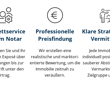
ttservice
Professionelle
Klare Stra
um Notar
Preisfindung
Vermit
ten Sie und Ihr
Wir erstellen eine
Jede Immob
m Exposé über
realistische und markt­ori­
individuell posi
ungen bis zur
en­tier­te Bewertung, um die
sauberer Abs
ift unter den
Immobilie zeitnah zu
Vermarkt
rtrag.
veräußern.
Zielgruppe 