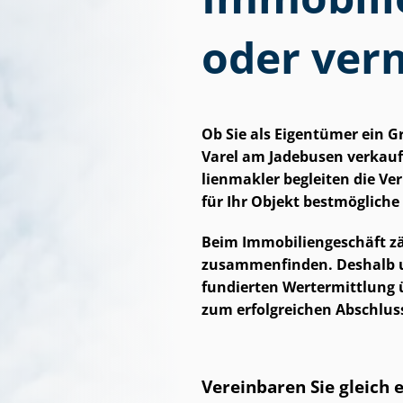
oder ver
Ob Sie als Eigentümer ein 
Varel am Jadebusen verkauf
li­en­mak­ler begleiten die
für Ihr Objekt bestmögliche
Beim Im­mo­bi­li­en­ge­schäft
zusammenfinden. Deshalb unt
fundierten Wertermittlung ü
zum erfolgreichen Abschlus
Vereinbaren Sie gleich 