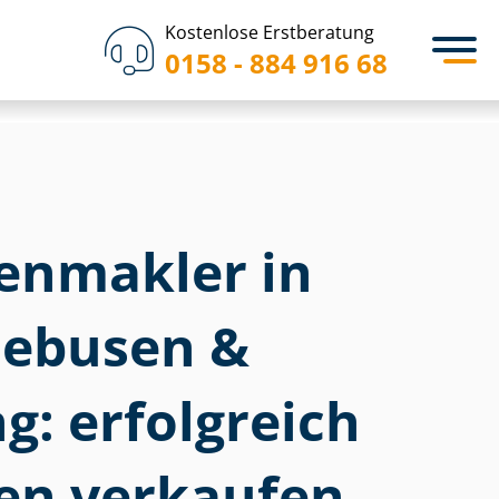
Kostenlose Erstberatung
0158 - 884 916 68
­en­mak­ler in
debusen &
: erfolgreich
en verkaufen