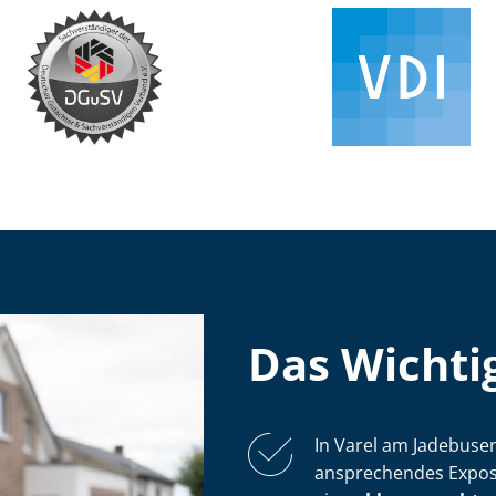
Das Wichtig
In Varel am Jadebusen 
ansprechendes Exposé: 