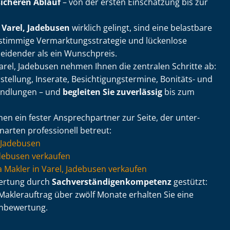
sicheren Ablauf
– von der ersten Einschätzung bis zur
 Varel, Jadebusen
wirklich gelingt, sind eine belastbare
timmige Ver­mark­tungs­stra­te­gie und lückenlose
heidender als ein Wunschpreis.
arel, Jadebusen nehmen Ihnen die zentralen Schritte ab:
ellung, Inserate, Be­sich­ti­gungs­ter­mi­ne, Bonitäts- und
andlungen – und
begleiten Sie zuverlässig
bis zum
nen ein fester Ansprechpartner zur Seite, der un­ter­
enarten professionell betreut:
, Jadebusen
debusen verkaufen
 via Makler in Varel, Jadebusen verkaufen
wertung durch
Sach­ver­stän­di­gen­kom­pe­tenz
gestützt:
Maklerauftrag über zwölf Monate erhalten Sie eine
n­be­wer­tung.