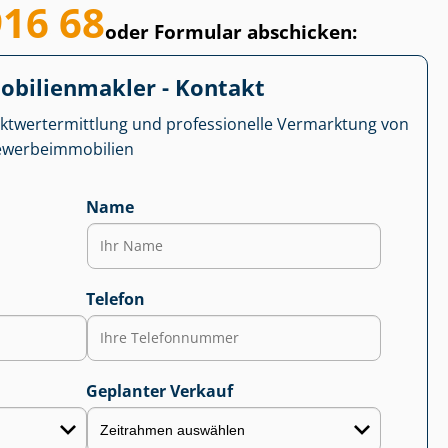
916 68
oder Formular abschicken:
­bi­li­en­mak­ler - Kontakt
kt­wert­ermitt­lung und professionelle Vermarktung von
r­be­im­mo­bi­li­en
Name
Telefon
Geplanter Verkauf