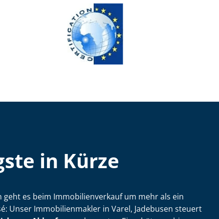
ste in Kürze
geht es beim Im­mo­bi­li­en­ver­kauf um mehr als ein
Unser Im­mo­bi­li­en­mak­ler in Varel, Jadebusen steuert