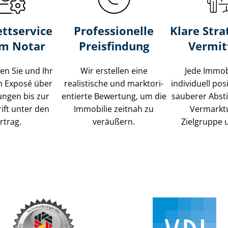
ttservice
Professionelle
Klare Stra
um Notar
Preisfindung
Vermit
ten Sie und Ihr
Wir erstellen eine
Jede Immob
m Exposé über
realistische und markt­ori­
individuell posi
ungen bis zur
en­tier­te Bewertung, um die
sauberer Abs
ift unter den
Immobilie zeitnah zu
Vermarkt
rtrag.
veräußern.
Zielgruppe 