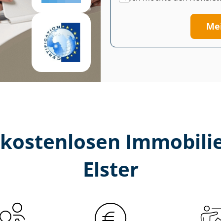
Me
kostenlosen Im­mo­bi­li­e
Elster