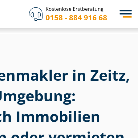
Kostenlose Erstberatung
0158 - 884 916 68
­en­mak­ler in Zeitz,
 Umgebung:
ich Immobilien
n oder vermieten