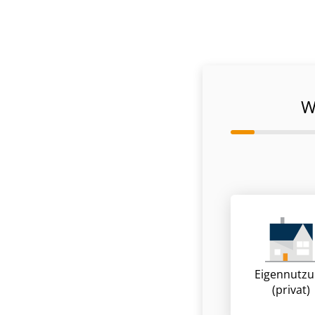
W
Eigennutz
(privat)