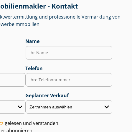
­bi­li­en­mak­ler - Kontakt
kt­wert­ermitt­lung und professionelle Vermarktung von
r­be­im­mo­bi­li­en
Name
Telefon
Geplanter Verkauf
tz
gelesen und verstanden.
ter abonnieren.