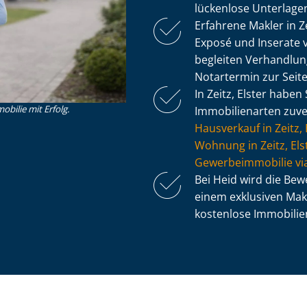
lückenlose Unterlagen
Erfahrene Makler in Z
Exposé und Inserate v
begleiten Verhandlu
Notartermin zur Seite
In Zeitz, Elster haben 
obilie mit Erfolg.
Immobilienarten zuver
Hausverkauf in Zeitz, 
Wohnung in Zeitz, Els
Ge­wer­be­im­mo­bi­lie 
Bei Heid wird die Be
einem exklusiven Makl
kostenlose Im­mo­bi­li­e