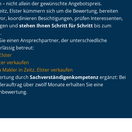
 – nicht allein der gewünschte Angebotspreis.
eitz, Elster kümmern sich um die Bewertung, bereiten
or, koordinieren Besichtigungen, prüfen Interessenten,
ngen und
stehen Ihnen Schritt für Schritt
bis zum
.
Sie einen Ansprechpartner, der un­ter­schied­li­che
lässig betreut:
Elster
ter verkaufen
via Makler in Zeitz, Elster verkaufen
wertung durch
Sach­ver­stän­di­gen­kom­pe­tenz
ergänzt: Bei
erauftrag über zwölf Monate erhalten Sie eine
n­be­wer­tung.