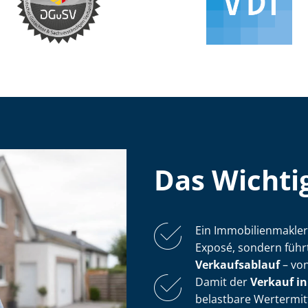
Das Wichtig
Ein Im­mo­bi­li­en­mak­
Exposé, sondern führ
Verkaufsablauf
– von
Damit der
Verkauf in 
belastbare Wertermitt