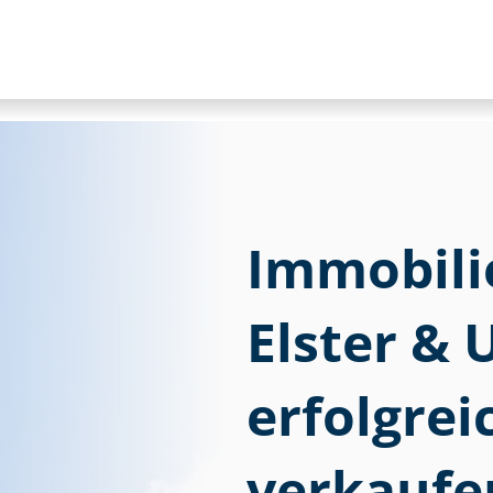
Im­mo­bi­li
Elster &
erfolgre
verkaufe