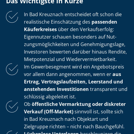
Das Wichtigste in Kürze
In Bad Kreuznach entscheidet oft schon die
realistische Einschätzung des
passenden
Käuferkreises
über den Verkaufserfolg:
Eigennutzer schauen besonders auf Nut­
zungs­mög­lich­kei­ten und Ge­neh­mi­gungs­la­ge,
Investoren bewerten darüber hinaus Rendite,
Mietpotenzial und Wie­der­ver­miet­bar­keit.
Im Gewerbesegment wird ein Angebotspreis
vor allem dann angenommen, wenn er
aus
Ertrag, Ver­trags­lauf­zei­ten, Leerstand und
anstehenden Investitionen
transparent und
schlüssig abgeleitet ist.
Ob
öffentliche Vermarktung oder diskreter
Verkauf (Off-Market)
sinnvoll ist, sollte sich
in Bad Kreuznach nach Objektart und
Zielgruppe richten – nicht nach Bauchgefühl.