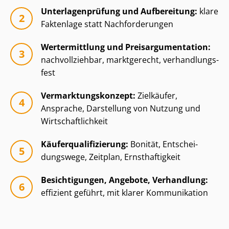
Un­ter­la­gen­prü­fung und Aufbereitung:
klare
Faktenlage statt Nachforderungen
Wertermittlung und Preisar­gu­men­ta­ti­on:
nachvollziehbar, marktgerecht, ver­hand­lungs­
fest
Ver­mark­tungs­kon­zept:
Zielkäufer,
Ansprache, Darstellung von Nutzung und
Wirt­schaft­lich­keit
Käu­fer­qua­li­fi­zie­rung:
Bonität, Ent­schei­
dungs­we­ge, Zeitplan, Ernsthaftigkeit
Besichtigungen, Angebote, Verhandlung:
effizient geführt, mit klarer Kommunikation