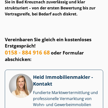
Sie in Bad Kreuznach zuverlässig und klar
strukturiert – von der ersten Bewertung bis zur
Vertragsreife, bei Bedarf auch diskret.
Vereinbaren Sie gleich ein kostenloses
Erstgespräch!
0158 - 884 916 68
oder Formular
abschicken:
Heid Im­mo­bi­li­en­mak­ler -
Kontakt
Fundierte Markt­wert­ermitt­lung und
professionelle Vermarktung von
Wohn- und Ge­wer­be­im­mo­bi­li­en