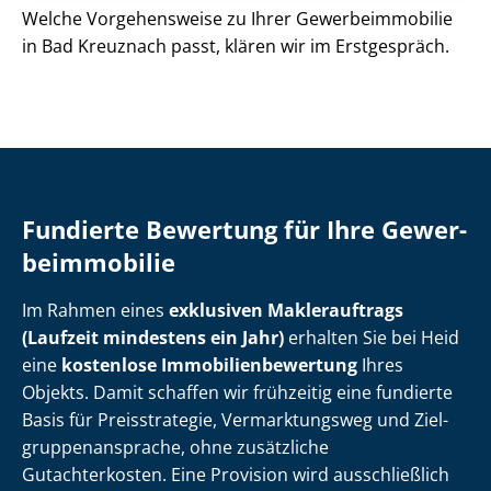
Welche Vorgehensweise zu Ihrer Ge­wer­be­im­mo­bi­lie
in Bad Kreuznach passt, klären wir im Erstgespräch.
Fundierte Bewertung für Ihre Ge­wer­
be­im­mo­bi­lie
Im Rahmen eines
exklusiven Maklerauftrags
(Laufzeit mindestens ein Jahr)
erhalten Sie bei Heid
eine
kostenlose Im­mo­bi­li­en­be­wer­tung
Ihres
Objekts. Damit schaffen wir frühzeitig eine fundierte
Basis für Preisstrategie, Vermarktungsweg und Ziel­
grup­pen­an­spra­che, ohne zusätzliche
Gutachterkosten. Eine Provision wird ausschließlich