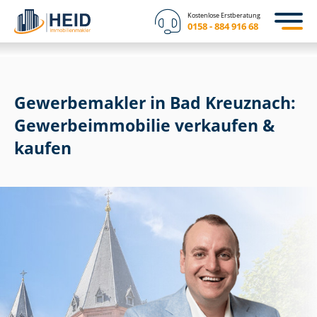
Kostenlose Erstberatung
0158 - 884 916 68
Gewerbemakler in Bad Kreuznach:
Ge­wer­be­im­mo­bi­lie verkaufen &
kaufen