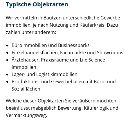
Typische Objektarten
Wir vermitteln in Bautzen un­ter­schied­li­che Ge­wer­be­
im­mo­bi­li­en, je nach Nutzung und Käuferkreis. Dazu
zählen unter anderem:
Büroimmobilien und Businessparks
Ein­zel­han­dels­flä­chen, Fachmärkte und Showrooms
Ärztehäuser, Praxisräume und Life Science
Immobilien
Lager- und Lo­gis­tik­im­mo­bi­li­en
Produktions- und Gewerbehallen mit Büro- und
Sozialflächen
Welche dieser Objektarten Sie veräußern möchten,
beeinflusst maßgeblich Bewertung, Käuferlogik und
Vermarktungsweg.