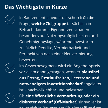
Das Wichtigste in Kürze
In Bautzen entscheidet oft schon früh die
Frage,
welche Zielgruppe
tatsächlich in
Betracht kommt: Eigennutzer schauen
besonders auf Nut­zungs­mög­lich­kei­ten und
Ge­neh­mi­gungs­la­ge, während Investoren
zusätzlich Rendite, Vermietbarkeit und
Perspektiven nach einer Neuvermietung
bewerten.
Im Gewerbesegment wird ein Angebotspreis
vor allem dann getragen, wenn er
plausibel
aus Ertrag, Restlaufzeiten, Leerstand und
notwendigem In­ves­ti­ti­ons­be­darf
abgeleitet
ist – nachvollziehbar und belastbar.
Ob
eine öffentliche Vermarktung oder ein
diskreter Verkauf (Off-Market)
sinnvoller ist,