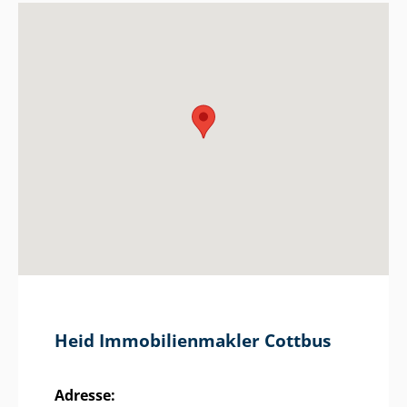
Heid Im­mo­bi­li­en­mak­ler Cottbus
Adresse: