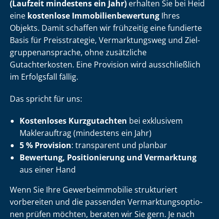
(Laufzeit mindestens ein Jahr)
erhalten Sie bei Heid
eine
kostenlose Im­mo­bi­li­en­be­wer­tung
Ihres
Objekts. Damit schaffen wir frühzeitig eine fundierte
Basis für Preisstrategie, Vermarktungsweg und Ziel­
grup­pen­an­spra­che, ohne zusätzliche
Gutachterkosten. Eine Provision wird ausschließlich
im Erfolgsfall fällig.
Das spricht für uns:
Kostenloses Kurzgutachten
bei exklusivem
Maklerauftrag (mindestens ein Jahr)
5 % Provision
: transparent und planbar
Bewertung, Positionierung und Vermarktung
aus einer Hand
Wenn Sie Ihre Ge­wer­be­im­mo­bi­lie strukturiert
vorbereiten und die passenden Ver­mark­tungs­op­tio­
nen prüfen möchten, beraten wir Sie gern. Je nach