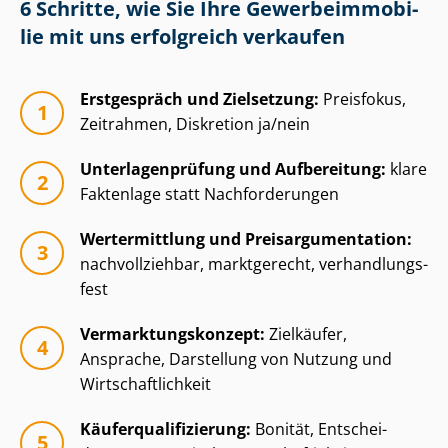
6 Schritte, wie Sie Ihre Ge­wer­be­im­mo­bi­
lie mit uns erfolgreich verkaufen
Erstgespräch und Zielsetzung:
Preisfokus,
Zeitrahmen, Diskretion ja/nein
Un­ter­la­gen­prü­fung und Aufbereitung:
klare
Faktenlage statt Nachforderungen
Wertermittlung und Preisar­gu­men­ta­ti­on:
nachvollziehbar, marktgerecht, ver­hand­lungs­
fest
Ver­mark­tungs­kon­zept:
Zielkäufer,
Ansprache, Darstellung von Nutzung und
Wirt­schaft­lich­keit
Käu­fer­qua­li­fi­zie­rung:
Bonität, Ent­schei­