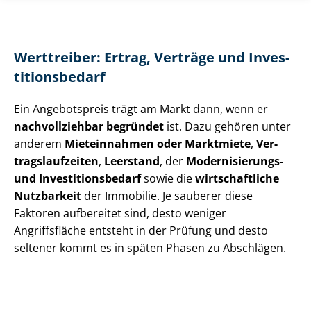
Werttreiber: Ertrag, Verträge und In­ves­
ti­ti­ons­be­darf
Ein Angebotspreis trägt am Markt dann, wenn er
nachvollziehbar begründet
ist. Dazu gehören unter
anderem
Mieteinnahmen oder Marktmiete
,
Ver­
trags­lauf­zei­ten
,
Leerstand
, der
Modernisierungs-
und In­ves­ti­ti­ons­be­darf
sowie die
wirtschaftliche
Nutzbarkeit
der Immobilie. Je sauberer diese
Faktoren aufbereitet sind, desto weniger
Angriffsfläche entsteht in der Prüfung und desto
seltener kommt es in späten Phasen zu Abschlägen.