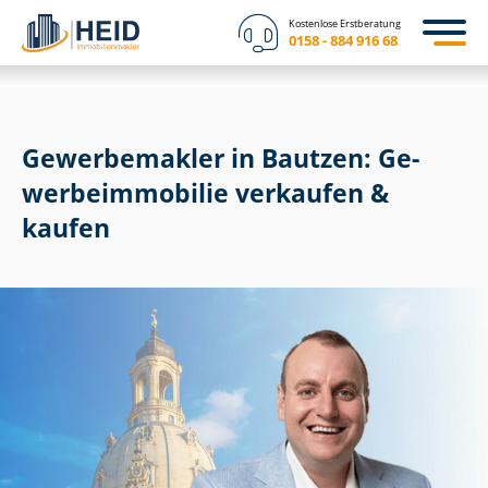
Kostenlose Erstberatung
0158 - 884 916 68
Gewerbemakler in Bautzen: Ge­
wer­be­im­mo­bi­lie verkaufen &
kaufen