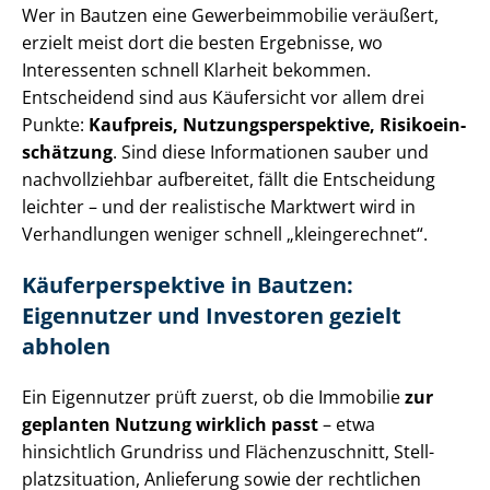
Wer in Bautzen eine Ge­wer­be­im­mo­bi­lie veräußert,
erzielt meist dort die besten Ergebnisse, wo
Interessenten schnell Klarheit bekommen.
Entscheidend sind aus Käufersicht vor allem drei
Punkte:
Kaufpreis, Nut­zungs­per­spek­ti­ve, Ri­si­ko­ein­
schät­zung
. Sind diese Informationen sauber und
nachvollziehbar aufbereitet, fällt die Entscheidung
leichter – und der realistische Marktwert wird in
Verhandlungen weniger schnell „kleingerechnet“.
Käu­fer­per­spek­ti­ve in Bautzen:
Eigennutzer und Investoren gezielt
abholen
Ein Eigennutzer prüft zuerst, ob die Immobilie
zur
geplanten Nutzung wirklich passt
– etwa
hinsichtlich Grundriss und Flä­chen­zu­schnitt, Stell­
platz­si­tua­ti­on, Anlieferung sowie der rechtlichen