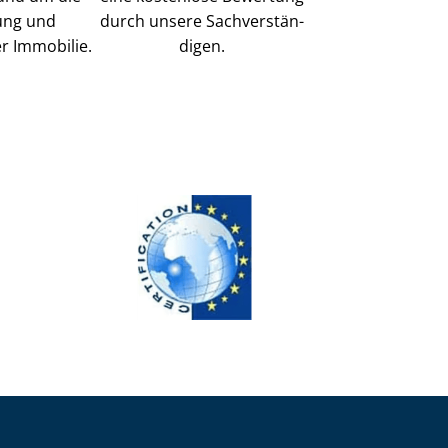
ung und
durch unsere Sach­ver­stän­
r Immobilie.
di­gen.