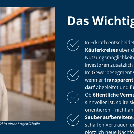
Das Wichtig
In Erkrath entscheide
Käuferkreises
über d
Nut­zungs­mög­lich­ke
Investoren zusätzlich
Im Gewerbesegment wi
wenn er
transparent a
darf
abgeleitet und fü
Ob
öffentliche Verm
sinnvoller ist, sollt
orientieren – nicht a
Sauber aufbereitete,
in einer Logistikhalle.
schaffen Vertrauen un
plötzlich neue Nachf