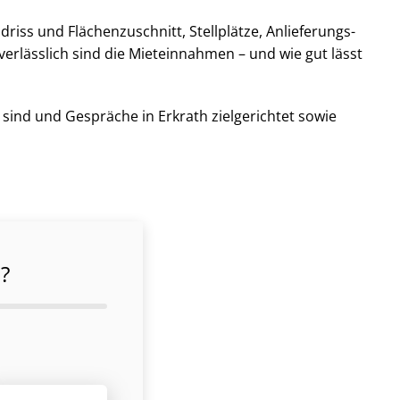
iss und Flä­chen­zu­schnitt, Stellplätze, An­lie­fe­rungs­
 verlässlich sind die Mieteinnahmen – und wie gut lässt
t sind und Gespräche in Erkrath zielgerichtet sowie
?