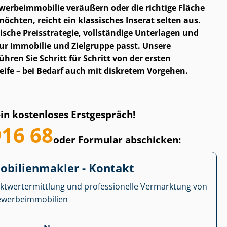
er­be­im­mo­bi­lie veräußern oder die richtige Fläche
öchten, reicht ein klassisches Inserat selten aus.
ische Preisstrategie, vollständige Unterlagen und
ur Immobilie und Zielgruppe passt. Unsere
hren Sie Schritt für Schritt von der ersten
eife – bei Bedarf auch mit diskretem Vorgehen.
ein kostenloses Erstgespräch!
916 68
oder Formular abschicken:
­bi­li­en­mak­ler - Kontakt
kt­wert­ermitt­lung und professionelle Vermarktung von
r­be­im­mo­bi­li­en