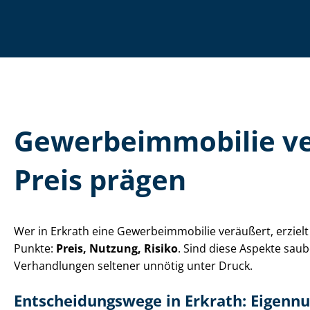
Ge­wer­be­im­mo­bi­lie
Preis prägen
Wer in Erkrath eine Ge­wer­be­im­mo­bi­lie veräußert, erz
Punkte:
Preis, Nutzung, Risiko
. Sind diese Aspekte saub
Verhandlungen seltener unnötig unter Druck.
Ent­schei­dungs­we­ge in Erkrath: Eigen