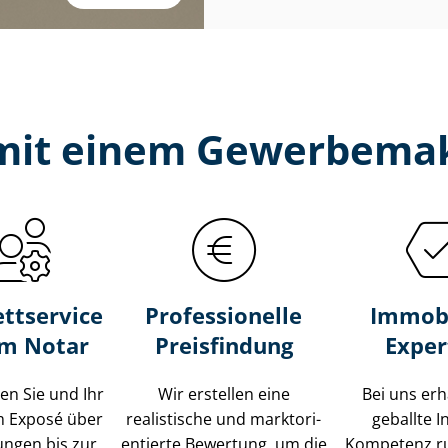
 mit einem Gewerbemak
ttservice
Professionelle
Immobi
um Notar
Preisfindung
Exper
ten Sie und Ihr
Wir erstellen eine
Bei uns erh
m Exposé über
realistische und markt­ori­
geballte 
ungen bis zur
en­tier­te Bewertung, um die
Kompetenz r