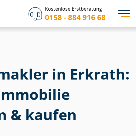
Kostenlose Erstberatung
0158 - 884 916 68
akler in Erkrath:
im­mo­bi­lie
n & kaufen