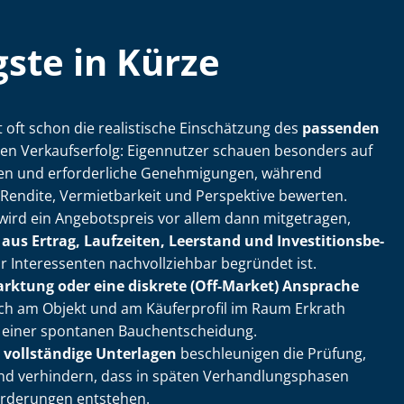
ste in Kürze
t oft schon die realistische Einschätzung des
passenden
en Verkaufserfolg: Eigennutzer schauen besonders auf
i­ten und erforderliche Genehmigungen, während
 Rendite, Vermietbarkeit und Perspektive bewerten.
rd ein Angebotspreis vor allem dann mitgetragen,
us Ertrag, Laufzeiten, Leerstand und In­ves­ti­ti­ons­be­
r Interessenten nachvollziehbar begründet ist.
arktung oder eine diskrete (Off-Market) Ansprache
e sich am Objekt und am Käuferprofil im Raum Erkrath
n einer spontanen Bauch­ent­schei­dung.
 vollständige Unterlagen
beschleunigen die Prüfung,
d verhindern, dass in späten Ver­hand­lungs­pha­sen
orderungen entstehen.