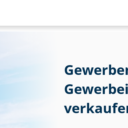
Gewerbem
Ge­wer­be­
verkaufe