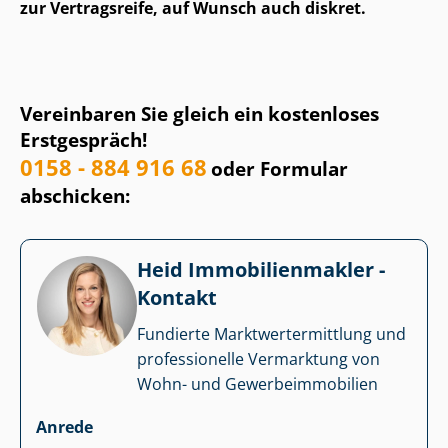
zur Vertragsreife, auf Wunsch auch diskret.
Vereinbaren Sie gleich ein kostenloses
Erstgespräch!
0158 - 884 916 68
oder Formular
abschicken:
Heid Im­mo­bi­li­en­mak­ler -
Kontakt
Fundierte Markt­wert­ermitt­lung und
professionelle Vermarktung von
Wohn- und Ge­wer­be­im­mo­bi­li­en
Anrede