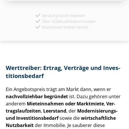
Beratung durch Experten
Über 10.000 zufriedene Kunden
Kostenloser Makler-Service
Werttreiber: Ertrag, Verträge und In­ves­
ti­ti­ons­be­darf
Ein Angebotspreis trägt am Markt dann, wenn er
nachvollziehbar begründet
ist. Dazu gehören unter
anderem
Mieteinnahmen oder Marktmiete
,
Ver­
trags­lauf­zei­ten
,
Leerstand
, der
Modernisierungs-
und In­ves­ti­ti­ons­be­darf
sowie die
wirtschaftliche
Nutzbarkeit
der Immobilie. Je sauberer diese