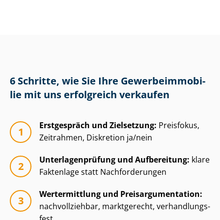
6 Schritte, wie Sie Ihre Ge­wer­be­im­mo­bi­
lie mit uns erfolgreich verkaufen
Erstgespräch und Zielsetzung:
Preisfokus,
Zeitrahmen, Diskretion ja/nein
Un­ter­la­gen­prü­fung und Aufbereitung:
klare
Faktenlage statt Nachforderungen
Wertermittlung und Preisar­gu­men­ta­ti­on:
nachvollziehbar, marktgerecht, ver­hand­lungs­
fest