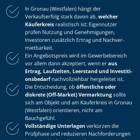
In Gronau (Westfalen) hängt der
Verkaufserfolg stark davon ab,
welcher
Käuferkreis
realistisch ist: Eigennutzer
prüfen Nutzung und Genehmigungen,
Investoren zusätzlich Ertrag und Nach­ver­
miet­bar­keit.
Ein Angebotspreis wird im Gewerbebereich
vor allem dann akzeptiert, wenn er
aus
Ertrag, Laufzeiten, Leerstand und In­ves­ti­ti­
ons­be­darf
nachvollziehbar hergeleitet ist.
Die Entscheidung, ob
öffentliche oder
diskrete (Off-Market) Vermarktung
sollte
sich am Objekt und am Käuferkreis in Gronau
(Westfalen) orientieren, nicht am
Bauchgefühl.
Vollständige Unterlagen
verkürzen die
Prüfphase und reduzieren Nachforderungen