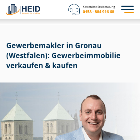
Kostenlose Erstberatung
0158 - 884 916 68
Gewerbemakler in Gronau
(Westfalen): Ge­wer­be­im­mo­bi­lie
verkaufen & kaufen