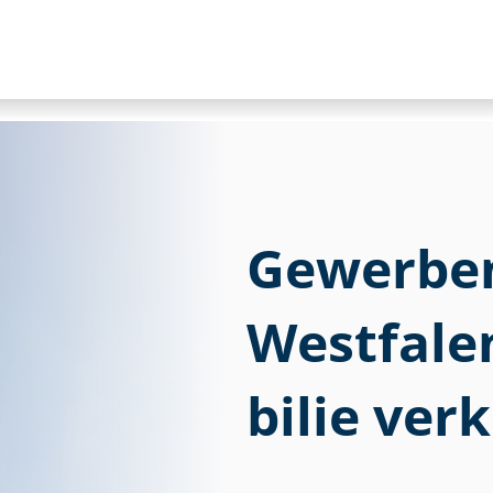
Gewerbem
Westfalen
bi­lie ve