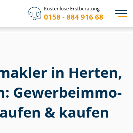
Kostenlose Erstberatung
0158 - 884 916 68
akler in Herten,
: Ge­wer­be­im­mo­
rkaufen & kaufen