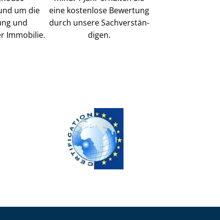
und um die
eine kostenlose Bewertung
ung und
durch unsere Sach­ver­stän­
r Immobilie.
di­gen.