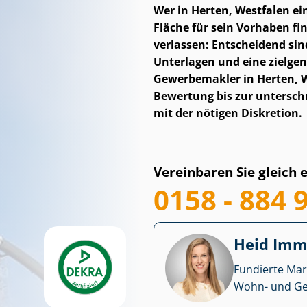
Wer in Herten, Westfalen ein
Fläche für sein Vorhaben find
verlassen: Entscheidend sin
Unterlagen und eine zielgen
Gewerbemakler in Herten, We
Bewertung bis zur un­ter­schr
mit der nötigen Diskretion.
Vereinbaren Sie gleich 
0158 - 884 
Heid Im­mo
Fundierte Mar
Wohn- und Ge­we