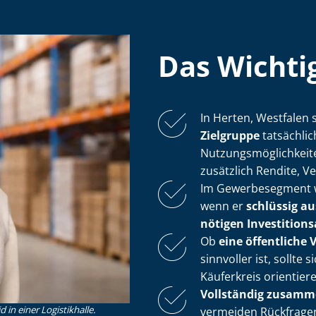
Das Wichtig
In Herten, Westfalen s
Zielgruppe
tatsächlic
Nut­zungs­mög­lich­kei
zusätzlich Rendite, Ver
Im Gewerbesegment wi
wenn er
schlüssig au
nötigen In­ves­ti­ti­on
Ob
eine öffentliche 
sinnvoller ist, sollt
Käuferkreis orientier
Vollständig zu­sam­me
in einer Logistikhalle.
vermeiden Rückfrage