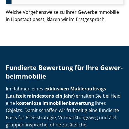
Welche Vorgehensweise zu Ihrer Ge­wer­be­im­mo­bi­lie
in Lippstadt passt, klären wir im Erstgespräch.
Fundierte Bewertung für Ihre Ge­wer­
be­im­mo­bi­lie
Im Rahmen eines
exklusiven Maklerauftrags
(Laufzeit mindestens ein Jahr)
erhalten Sie bei Heid
eine
kostenlose Im­mo­bi­li­en­be­wer­tung
Ihres
Objekts. Damit schaffen wir frühzeitig eine fundierte
Basis für Preisstrategie, Vermarktungsweg und Ziel­
grup­pen­an­spra­che, ohne zusätzliche