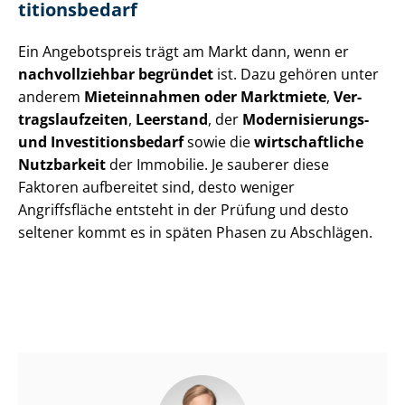
ti­ti­ons­be­darf
Ein Angebotspreis trägt am Markt dann, wenn er
nachvollziehbar begründet
ist. Dazu gehören unter
anderem
Mieteinnahmen oder Marktmiete
,
Ver­
trags­lauf­zei­ten
,
Leerstand
, der
Modernisierungs-
und In­ves­ti­ti­ons­be­darf
sowie die
wirtschaftliche
Nutzbarkeit
der Immobilie. Je sauberer diese
Faktoren aufbereitet sind, desto weniger
Angriffsfläche entsteht in der Prüfung und desto
seltener kommt es in späten Phasen zu Abschlägen.