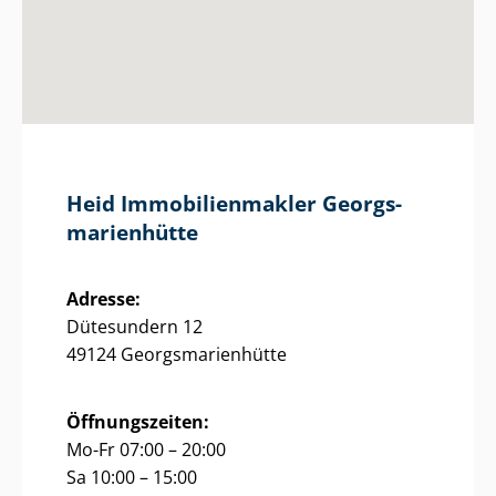
Heid Im­mo­bi­li­en­mak­ler Ge­orgs­
ma­ri­en­hüt­te
Adresse:
Dütesundern 12
49124 Ge­orgs­ma­ri­en­hüt­te
Öffnungszeiten:
Mo-Fr 07:00 – 20:00
Sa 10:00 – 15:00