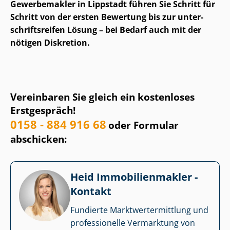
Gewerbemakler in Lippstadt führen Sie Schritt für
Schritt von der ersten Bewertung bis zur un­ter­
schrifts­rei­fen Lösung – bei Bedarf auch mit der
nötigen Diskretion.
Vereinbaren Sie gleich ein kostenloses
Erstgespräch!
0158 - 884 916 68
oder Formular
abschicken:
Heid Im­mo­bi­li­en­mak­ler -
Kontakt
Fundierte Markt­wert­ermitt­lung und
professionelle Vermarktung von