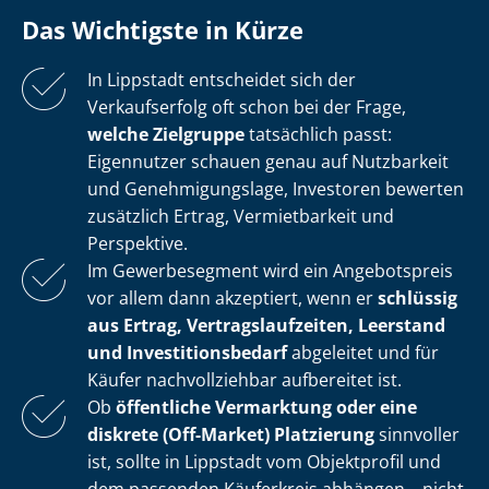
Das Wichtigste in Kürze
In Lippstadt entscheidet sich der
Verkaufserfolg oft schon bei der Frage,
welche Zielgruppe
tatsächlich passt:
Eigennutzer schauen genau auf Nutzbarkeit
und Ge­neh­mi­gungs­la­ge, Investoren bewerten
zusätzlich Ertrag, Vermietbarkeit und
Perspektive.
Im Gewerbesegment wird ein Angebotspreis
vor allem dann akzeptiert, wenn er
schlüssig
aus Ertrag, Ver­trags­lauf­zei­ten, Leerstand
und In­ves­ti­ti­ons­be­darf
abgeleitet und für
Käufer nachvollziehbar aufbereitet ist.
Ob
öffentliche Vermarktung oder eine
diskrete (Off-Market) Platzierung
sinnvoller
ist, sollte in Lippstadt vom Objektprofil und