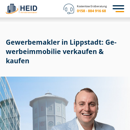
Kostenlose Erstberatung
0158 - 884 916 68
Gewerbemakler in Lippstadt: Ge­
wer­be­im­mo­bi­lie verkaufen &
kaufen