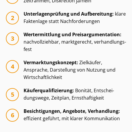
Zeitrahmen, Diskretion ja/nein
Un­ter­la­gen­prü­fung und Aufbereitung:
klare
Faktenlage statt Nachforderungen
Wertermittlung und Preisar­gu­men­ta­ti­on:
nachvollziehbar, marktgerecht, ver­hand­lungs­
fest
Ver­mark­tungs­kon­zept:
Zielkäufer,
Ansprache, Darstellung von Nutzung und
Wirt­schaft­lich­keit
Käu­fer­qua­li­fi­zie­rung:
Bonität, Ent­schei­
dungs­we­ge, Zeitplan, Ernsthaftigkeit
Besichtigungen, Angebote, Verhandlung:
effizient geführt, mit klarer Kommunikation