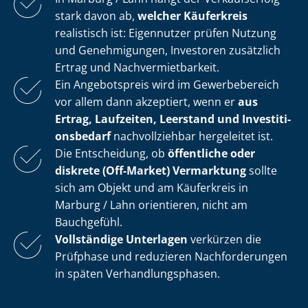
stark davon ab,
welcher Käuferkreis
realistisch ist: Eigennutzer prüfen Nutzung
und Genehmigungen, Investoren zusätzlich
Ertrag und Nach­ver­miet­bar­keit.
Ein Angebotspreis wird im Gewerbebereich
vor allem dann akzeptiert, wenn er
aus
Ertrag, Laufzeiten, Leerstand und In­ves­ti­ti­
ons­be­darf
nachvollziehbar hergeleitet ist.
Die Entscheidung, ob
öffentliche oder
diskrete (Off-Market) Vermarktung
sollte
sich am Objekt und am Käuferkreis in
Marburg / Lahn orientieren, nicht am
Bauchgefühl.
Vollständige Unterlagen
verkürzen die
Prüfphase und reduzieren Nachforderungen
in späten Ver­hand­lungs­pha­sen.