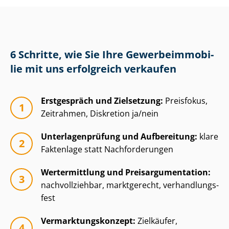
6 Schritte, wie Sie Ihre Ge­wer­be­im­mo­bi­
lie mit uns erfolgreich verkaufen
Erstgespräch und Zielsetzung:
Preisfokus,
Zeitrahmen, Diskretion ja/nein
Un­ter­la­gen­prü­fung und Aufbereitung:
klare
Faktenlage statt Nachforderungen
Wertermittlung und Preisar­gu­men­ta­ti­on:
nachvollziehbar, marktgerecht, ver­hand­lungs­
fest
Ver­mark­tungs­kon­zept:
Zielkäufer,