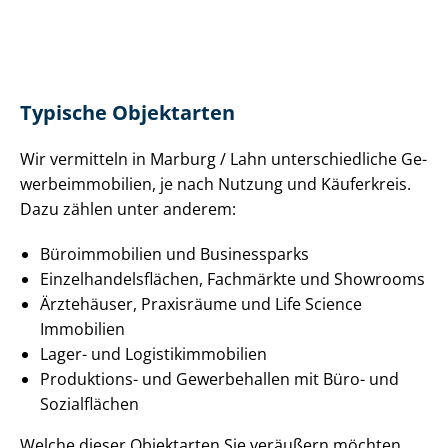
Typische Objektarten
Wir vermitteln in Marburg / Lahn un­ter­schied­li­che Ge­
wer­be­im­mo­bi­li­en, je nach Nutzung und Käuferkreis.
Dazu zählen unter anderem:
Büroimmobilien und Businessparks
Ein­zel­han­dels­flä­chen, Fachmärkte und Showrooms
Ärztehäuser, Praxisräume und Life Science
Immobilien
Lager- und Lo­gis­tik­im­mo­bi­li­en
Produktions- und Gewerbehallen mit Büro- und
Sozialflächen
Welche dieser Objektarten Sie veräußern möchten,