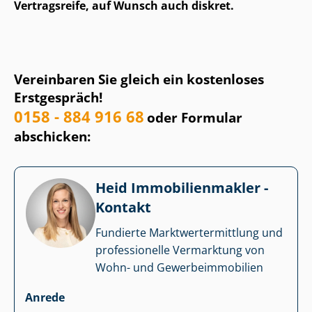
Vertragsreife, auf Wunsch auch diskret.
Vereinbaren Sie gleich ein kostenloses
Erstgespräch!
0158 - 884 916 68
oder Formular
abschicken:
Heid Im­mo­bi­li­en­mak­ler -
Kontakt
Fundierte Markt­wert­ermitt­lung und
professionelle Vermarktung von
Wohn- und Ge­wer­be­im­mo­bi­li­en
Anrede