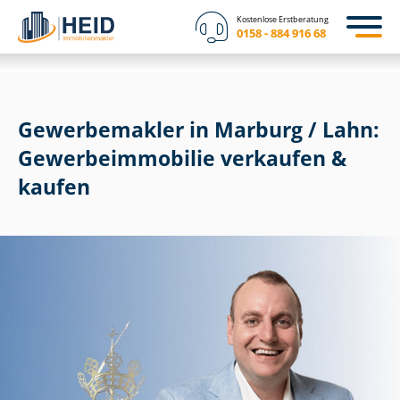
Kostenlose Erstberatung
0158 - 884 916 68
Gewerbemakler in Marburg / Lahn:
Ge­wer­be­im­mo­bi­lie verkaufen &
kaufen