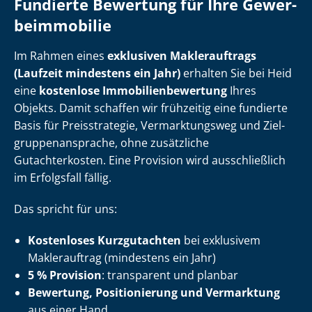
Fundierte Bewertung für Ihre Ge­wer­
be­im­mo­bi­lie
Im Rahmen eines
exklusiven Maklerauftrags
(Laufzeit mindestens ein Jahr)
erhalten Sie bei Heid
eine
kostenlose Im­mo­bi­li­en­be­wer­tung
Ihres
Objekts. Damit schaffen wir frühzeitig eine fundierte
Basis für Preisstrategie, Vermarktungsweg und Ziel­
grup­pen­an­spra­che, ohne zusätzliche
Gutachterkosten. Eine Provision wird ausschließlich
im Erfolgsfall fällig.
Das spricht für uns:
Kostenloses Kurzgutachten
bei exklusivem
Maklerauftrag (mindestens ein Jahr)
5 % Provision
: transparent und planbar
Bewertung, Positionierung und Vermarktung
aus einer Hand