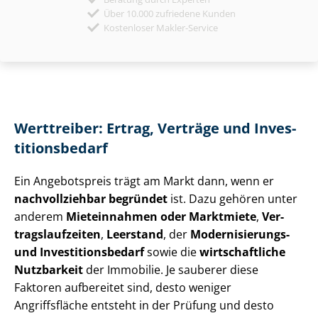
Über 10.000 zufriedene Kunden
Kostenloser Makler-Service
Werttreiber: Ertrag, Verträge und In­ves­
ti­ti­ons­be­darf
Ein Angebotspreis trägt am Markt dann, wenn er
nachvollziehbar begründet
ist. Dazu gehören unter
anderem
Mieteinnahmen oder Marktmiete
,
Ver­
trags­lauf­zei­ten
,
Leerstand
, der
Modernisierungs-
und In­ves­ti­ti­ons­be­darf
sowie die
wirtschaftliche
Nutzbarkeit
der Immobilie. Je sauberer diese
Faktoren aufbereitet sind, desto weniger
Angriffsfläche entsteht in der Prüfung und desto