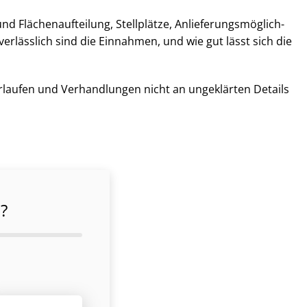
Flä­chen­auf­tei­lung, Stellplätze, An­lie­fe­rungs­mög­lich­
 verlässlich sind die Einnahmen, und wie gut lässt sich die
erlaufen und Verhandlungen nicht an ungeklärten Details
?