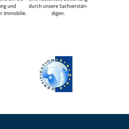
ung und
durch unsere Sach­ver­stän­
r Immobilie.
di­gen.