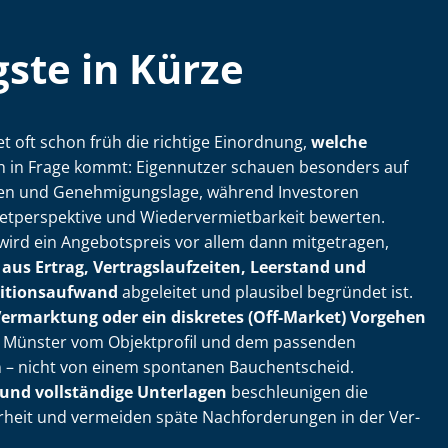
ste in Kürze
t oft schon früh die richtige Einordnung,
welche
h in Frage kommt: Eigennutzer schauen besonders auf
­ten und Ge­neh­mi­gungs­la­ge, während Investoren
etperspektive und Wie­der­ver­miet­bar­keit bewerten.
rd ein Angebotspreis vor allem dann mitgetragen,
aus Ertrag, Ver­trags­lauf­zei­ten, Leerstand und
­ti­ons­auf­wand
abgeleitet und plausibel begründet ist.
 Vermarktung oder ein diskretes (Off-Market) Vorgehen
e in Münster vom Objektprofil und dem passenden
 – nicht von einem spontanen Bauchentscheid.
 und vollständige Unterlagen
beschleunigen die
arheit und vermeiden späte Nachforderungen in der Ver­