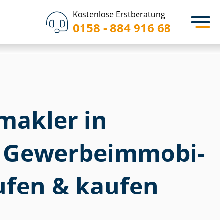
Kostenlose Erstberatung
0158 - 884 916 68
akler in
Ge­wer­be­im­mo­bi­
ufen & kaufen