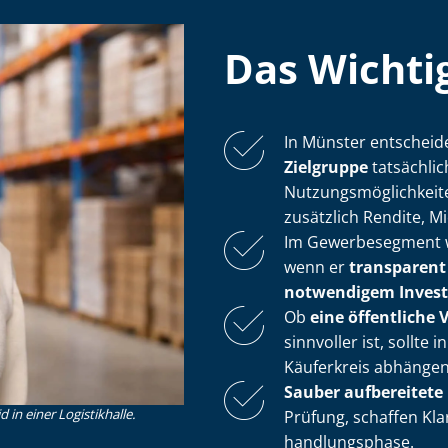
Das Wichtig
In Münster entscheide
Zielgruppe
tatsächlic
Nut­zungs­mög­lich­kei
zusätzlich Rendite, Mi
Im Gewerbesegment wi
wenn er
transparent 
notwendigem In­ves­ti
Ob
eine öffentliche
sinnvoller ist, sollt
Käuferkreis abhängen
Sauber aufbereitete
in einer Logistikhalle.
Prüfung, schaffen Kl
hand­lungs­pha­se.