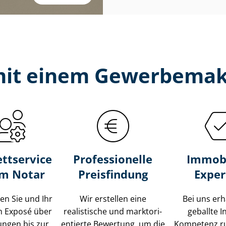
 mit einem Gewerbemak
ttservice
Professionelle
Immobi
um Notar
Preisfindung
Exper
ten Sie und Ihr
Wir erstellen eine
Bei uns erh
m Exposé über
realistische und markt­ori­
geballte 
ungen bis zur
en­tier­te Bewertung, um die
Kompetenz r