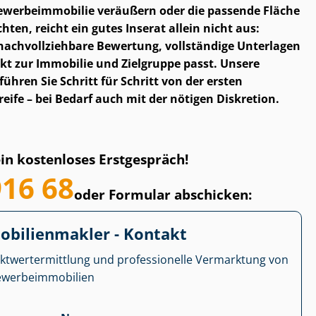
wer­be­im­mo­bi­lie veräußern oder die passende Fläche
ten, reicht ein gutes Inserat allein nicht aus:
ach­voll­zieh­ba­re Bewertung, vollständige Unterlagen
kt zur Immobilie und Zielgruppe passt. Unsere
hren Sie Schritt für Schritt von der ersten
eife – bei Bedarf auch mit der nötigen Diskretion.
ein kostenloses Erstgespräch!
916 68
oder Formular abschicken:
­bi­li­en­mak­ler - Kontakt
kt­wert­ermitt­lung und professionelle Vermarktung von
r­be­im­mo­bi­li­en