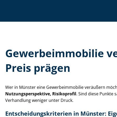
Ge­wer­be­im­mo­bi­li
Preis prägen
Wer in Münster eine Ge­wer­be­im­mo­bi­lie veräußern mö
Nut­zungs­per­spek­ti­ve, Risikoprofil
. Sind diese Punkte 
Verhandlung weniger unter Druck.
Ent­schei­dungs­kri­te­ri­en in Münster: 