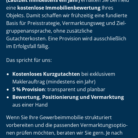
(Laufzeit mindestens ein Jahr)
erhalten Sie bei Heid
eine
kostenlose Im­mo­bi­li­en­be­wer­tung
Ihres
Objekts. Damit schaffen wir frühzeitig eine fundierte
Basis für Preisstrategie, Vermarktungsweg und Ziel­
grup­pen­an­spra­che, ohne zusätzliche
Gutachterkosten. Eine Provision wird ausschließlich
im Erfolgsfall fällig.
Das spricht für uns:
Kostenloses Kurzgutachten
bei exklusivem
Maklerauftrag (mindestens ein Jahr)
5 % Provision
: transparent und planbar
Bewertung, Positionierung und Vermarktung
aus einer Hand
Wenn Sie Ihre Ge­wer­be­im­mo­bi­lie strukturiert
vorbereiten und die passenden Ver­mark­tungs­op­tio­
nen prüfen möchten, beraten wir Sie gern. Je nach