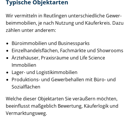
Typische Objektarten
Wir vermitteln in Reutlingen un­ter­schied­li­che Ge­wer­
be­im­mo­bi­li­en, je nach Nutzung und Käuferkreis. Dazu
zählen unter anderem:
Büroimmobilien und Businessparks
Ein­zel­han­dels­flä­chen, Fachmärkte und Showrooms
Ärztehäuser, Praxisräume und Life Science
Immobilien
Lager- und Lo­gis­tik­im­mo­bi­li­en
Produktions- und Gewerbehallen mit Büro- und
Sozialflächen
Welche dieser Objektarten Sie veräußern möchten,
beeinflusst maßgeblich Bewertung, Käuferlogik und
Vermarktungsweg.