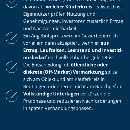
davon ab,
welcher Käuferkreis
realistisch ist:
Eigennutzer prüfen Nutzung und
Genehmigungen, Investoren zusätzlich Ertrag
und Nach­ver­miet­bar­keit.
Ein Angebotspreis wird im Gewerbebereich
vor allem dann akzeptiert, wenn er
aus
Ertrag, Laufzeiten, Leerstand und In­ves­ti­ti­
ons­be­darf
nachvollziehbar hergeleitet ist.
Die Entscheidung, ob
öffentliche oder
diskrete (Off-Market) Vermarktung
sollte
sich am Objekt und am Käuferkreis in
Reutlingen orientieren, nicht am Bauchgefühl.
Vollständige Unterlagen
verkürzen die
Prüfphase und reduzieren Nachforderungen
in späten Ver­hand­lungs­pha­sen.