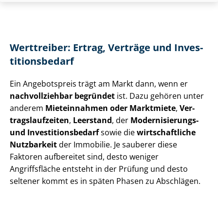
Werttreiber: Ertrag, Verträge und In­ves­
ti­ti­ons­be­darf
Ein Angebotspreis trägt am Markt dann, wenn er
nachvollziehbar begründet
ist. Dazu gehören unter
anderem
Mieteinnahmen oder Marktmiete
,
Ver­
trags­lauf­zei­ten
,
Leerstand
, der
Modernisierungs-
und In­ves­ti­ti­ons­be­darf
sowie die
wirtschaftliche
Nutzbarkeit
der Immobilie. Je sauberer diese
Faktoren aufbereitet sind, desto weniger
Angriffsfläche entsteht in der Prüfung und desto
seltener kommt es in späten Phasen zu Abschlägen.