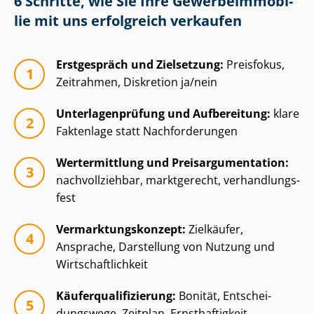
6 Schritte, wie Sie Ihre Ge­wer­be­im­mo­bi­
lie mit uns erfolgreich verkaufen
Erstgespräch und Zielsetzung:
Preisfokus,
Zeitrahmen, Diskretion ja/nein
Un­ter­la­gen­prü­fung und Aufbereitung:
klare
Faktenlage statt Nachforderungen
Wertermittlung und Preisar­gu­men­ta­ti­on:
nachvollziehbar, marktgerecht, ver­hand­lungs­
fest
Ver­mark­tungs­kon­zept:
Zielkäufer,
Ansprache, Darstellung von Nutzung und
Wirt­schaft­lich­keit
Käu­fer­qua­li­fi­zie­rung:
Bonität, Ent­schei­
dungs­we­ge, Zeitplan, Ernsthaftigkeit