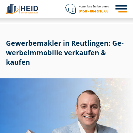
Kostenlose Erstberatung
0158 - 884 916 68
Gewerbemakler in Reutlingen: Ge­
wer­be­im­mo­bi­lie verkaufen &
kaufen