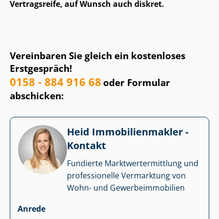
Vertragsreife, auf Wunsch auch diskret.
Vereinbaren Sie gleich ein kostenloses
Erstgespräch!
0158 - 884 916 68
oder Formular
abschicken:
Heid Im­mo­bi­li­en­mak­ler -
Kontakt
Fundierte Markt­wert­ermitt­lung und
professionelle Vermarktung von
Wohn- und Ge­wer­be­im­mo­bi­li­en
Anrede