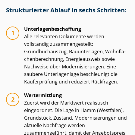
Strukturierter Ablauf in sechs Schritten:
Un­ter­la­gen­be­schaf­fung
Alle relevanten Dokumente werden
vollständig zu­sam­men­ge­stellt:
Grundbuchauszug, Bauunterlagen, Wohn­flä­
chen­be­rech­nung, Energieausweis sowie
Nachweise über Mo­der­ni­sie­run­gen. Eine
saubere Unterlagenlage beschleunigt die
Käuferprüfung und reduziert Rückfragen.
Wertermittlung
Zuerst wird der Marktwert realistisch
eingeordnet. Die Lage in Hamm (Westfalen),
Grundstück, Zustand, Mo­der­ni­sie­run­gen und
aktuelle Nachfrage werden
zusammengeführt, damit der Angebotspreis