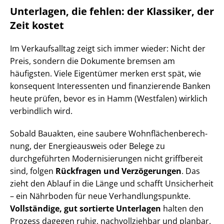
Unterlagen, die fehlen: der Klassiker, der
Zeit kostet
Im Verkaufsalltag zeigt sich immer wieder: Nicht der
Preis, sondern die Dokumente bremsen am
häufigsten. Viele Eigentümer merken erst spät, wie
konsequent Interessenten und finanzierende Banken
heute prüfen, bevor es in Hamm (Westfalen) wirklich
verbindlich wird.
Sobald Bauakten, eine saubere Wohn­flä­chen­be­rech­
nung, der Energieausweis oder Belege zu
durchgeführten Mo­der­ni­sie­run­gen nicht griffbereit
sind, folgen
Rückfragen und Verzögerungen
. Das
zieht den Ablauf in die Länge und schafft Unsicherheit
– ein Nährboden für neue Ver­hand­lungs­punk­te.
Vollständige, gut sortierte Unterlagen
halten den
Prozess dagegen ruhig, nachvollziehbar und planbar.