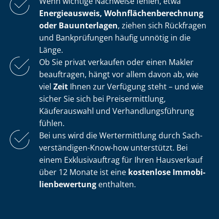
Wenn wichtige Nachweise fehlen, etwa
Energieausweis, Wohn­flä­chen­be­rech­nung
oder Bauunterlagen
, ziehen sich Rückfragen
und Bankprüfungen häufig unnötig in die
Länge.
Ob Sie privat verkaufen oder einen Makler
beauftragen, hängt vor allem davon ab, wie
viel
Zeit
Ihnen zur Verfügung steht – und wie
sicher Sie sich bei Preisermittlung,
Käuferauswahl und Ver­hand­lungs­füh­rung
fühlen.
Bei uns wird die Wertermittlung durch Sach­
ver­stän­di­gen-Know-how unterstützt. Bei
einem Exklusivauftrag für Ihren Hausverkauf
über 12 Monate ist eine
kostenlose Im­mo­bi­
li­en­be­wer­tung
enthalten.