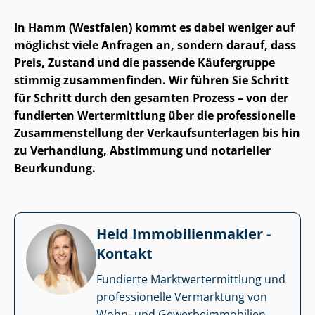
In Hamm (Westfalen) kommt es dabei weniger auf
möglichst viele Anfragen an, sondern darauf, dass
Preis, Zustand und die passende Käufergruppe
stimmig zusammenfinden. Wir führen Sie Schritt
für Schritt durch den gesamten Prozess – von der
fundierten Wertermittlung über die professionelle
Zu­sam­men­stel­lung der Ver­kaufs­un­ter­la­gen bis hin
zu Verhandlung, Abstimmung und notarieller
Beurkundung.
Heid Im­mo­bi­li­en­mak­ler -
Kontakt
Fundierte Markt­wert­ermitt­lung und
professionelle Vermarktung von
Wohn- und Ge­wer­be­im­mo­bi­li­en