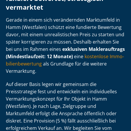
vermarktet
Gerade in einem sich verändernden Marktumfeld in
Hamm (Westfalen) schützt eine fundierte Bewertung
davor, mit einem unrealistischen Preis zu starten und
später korrigieren zu müssen. Deshalb erhalten Sie
bei uns im Rahmen eines
exklusiven Maklerauftrags
(Mindestlaufzeit: 12 Monate)
eine
kostenlose Im­mo­
bi­li­en­be­wer­tung
als Grundlage für die weitere
Vermarktung.
Auf dieser Basis legen wir gemeinsam die
Preisstrategie fest und entwickeln ein individuelles
Ver­mark­tungs­kon­zept für Ihr Objekt in Hamm
(Westfalen). Je nach Lage, Zielgruppe und
Marktumfeld erfolgt die Ansprache öffentlich oder
diskret. Eine Provision (5 %) fällt ausschließlich bei
erfolgreichem Verkauf an. Wir begleiten Sie vom