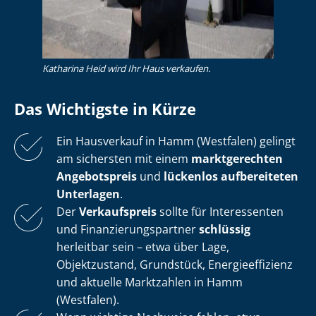
Katharina Heid wird Ihr Haus verkaufen.
Das Wichtigste in Kürze
Ein Hausverkauf in Hamm (Westfalen) gelingt
am sichersten mit einem
marktgerechten
Angebotspreis
und
lückenlos aufbereiteten
Unterlagen
.
Der
Verkaufspreis
sollte für Interessenten
und Fi­nan­zie­rungs­part­ner
schlüssig
herleitbar sein – etwa über Lage,
Objektzustand, Grundstück, En­er­gie­ef­fi­zi­enz
und aktuelle Marktzahlen in Hamm
(Westfalen).