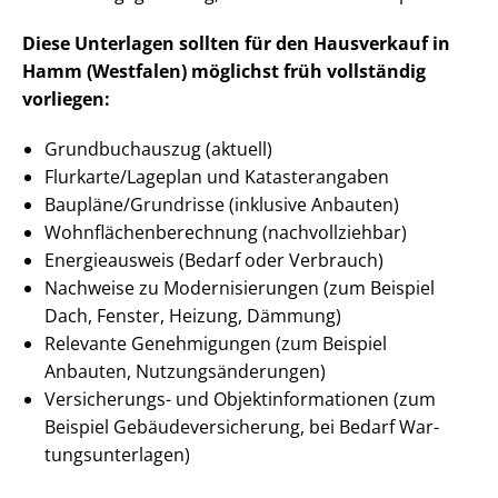
Diese Unterlagen sollten für den Hausverkauf in
Hamm (Westfalen) möglichst früh vollständig
vorliegen:
Grundbuchauszug (aktuell)
Flurkarte/Lageplan und Katasterangaben
Baupläne/Grundrisse (inklusive Anbauten)
Wohn­flä­chen­be­rech­nung (nachvollziehbar)
Energieausweis (Bedarf oder Verbrauch)
Nachweise zu Mo­der­ni­sie­run­gen (zum Beispiel
Dach, Fenster, Heizung, Dämmung)
Relevante Genehmigungen (zum Beispiel
Anbauten, Nut­zungs­än­de­run­gen)
Versicherungs- und Ob­jekt­in­for­ma­tio­nen (zum
Beispiel Ge­bäu­de­ver­si­che­rung, bei Bedarf War­
tungs­un­ter­la­gen)