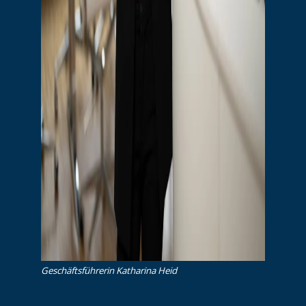
Ge­schäfts­füh­re­rin Katharina Heid