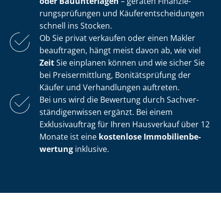
oder Bauunterlagen
– geraten Fi­nan­zie­
rungs­prü­fun­gen und Käu­fer­ent­schei­dun­gen
schnell ins Stocken.
Ob Sie privat verkaufen oder einen Makler
beauftragen, hängt meist davon ab, wie viel
Zeit
Sie einplanen können und wie sicher Sie
bei Preisermittlung, Bonitätsprüfung der
Käufer und Verhandlungen auftreten.
Bei uns wird die Bewertung durch Sach­ver­
stän­di­gen­wis­sen ergänzt. Bei einem
Exklusivauftrag für Ihren Hausverkauf über 12
Monate ist eine
kostenlose Im­mo­bi­li­en­be­
wer­tung
inklusive.