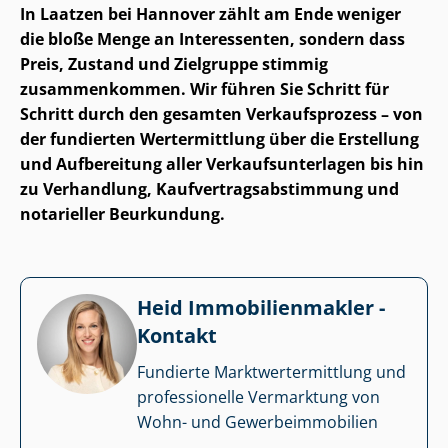
In Laatzen bei Hannover zählt am Ende weniger
die bloße Menge an Interessenten, sondern dass
Preis, Zustand und Zielgruppe stimmig
zusammenkommen. Wir führen Sie Schritt für
Schritt durch den gesamten Verkaufsprozess – von
der fundierten Wertermittlung über die Erstellung
und Aufbereitung aller Ver­kaufs­un­ter­la­gen bis hin
zu Verhandlung, Kauf­ver­trags­ab­stim­mung und
notarieller Beurkundung.
Heid Im­mo­bi­li­en­mak­ler -
Kontakt
Fundierte Markt­wert­ermitt­lung und
professionelle Vermarktung von
Wohn- und Ge­wer­be­im­mo­bi­li­en