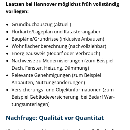
Laatzen bei Hannover möglichst früh vollständig
vorliegen:
Grundbuchauszug (aktuell)
Flurkarte/Lageplan und Katasterangaben
Baupläne/Grundrisse (inklusive Anbauten)
Wohn­flä­chen­be­rech­nung (nachvollziehbar)
Energieausweis (Bedarf oder Verbrauch)
Nachweise zu Mo­der­ni­sie­run­gen (zum Beispiel
Dach, Fenster, Heizung, Dämmung)
Relevante Genehmigungen (zum Beispiel
Anbauten, Nut­zungs­än­de­run­gen)
Versicherungs- und Ob­jekt­in­for­ma­tio­nen (zum
Beispiel Ge­bäu­de­ver­si­che­rung, bei Bedarf War­
tungs­un­ter­la­gen)
Nachfrage: Qualität vor Quantität