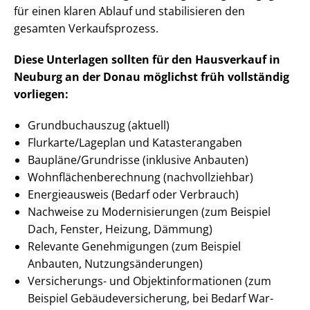
für einen klaren Ablauf und stabilisieren den
gesamten Verkaufsprozess.
Diese Unterlagen sollten für den Hausverkauf in
Neuburg an der Donau möglichst früh vollständig
vorliegen:
Grundbuchauszug (aktuell)
Flurkarte/Lageplan und Katasterangaben
Baupläne/Grundrisse (inklusive Anbauten)
Wohn­flä­chen­be­rech­nung (nachvollziehbar)
Energieausweis (Bedarf oder Verbrauch)
Nachweise zu Mo­der­ni­sie­run­gen (zum Beispiel
Dach, Fenster, Heizung, Dämmung)
Relevante Genehmigungen (zum Beispiel
Anbauten, Nut­zungs­än­de­run­gen)
Versicherungs- und Ob­jekt­in­for­ma­tio­nen (zum
Beispiel Ge­bäu­de­ver­si­che­rung, bei Bedarf War­