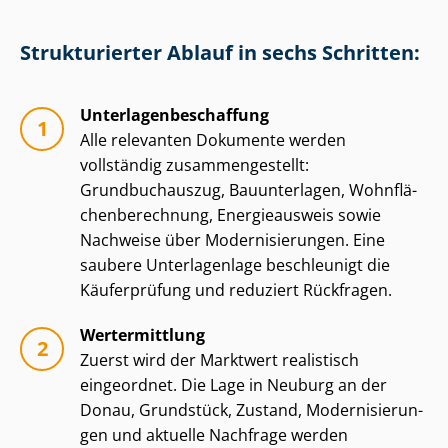
Strukturierter Ablauf in sechs Schritten:
Un­ter­la­gen­be­schaf­fung
Alle relevanten Dokumente werden
vollständig zu­sam­men­ge­stellt:
Grundbuchauszug, Bauunterlagen, Wohn­flä­
chen­be­rech­nung, Energieausweis sowie
Nachweise über Mo­der­ni­sie­run­gen. Eine
saubere Unterlagenlage beschleunigt die
Käuferprüfung und reduziert Rückfragen.
Wertermittlung
Zuerst wird der Marktwert realistisch
eingeordnet. Die Lage in Neuburg an der
Donau, Grundstück, Zustand, Mo­der­ni­sie­run­
gen und aktuelle Nachfrage werden