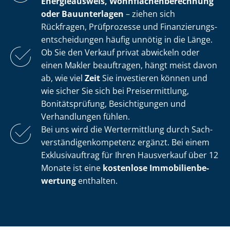
Energieausweis, Wohn­flä­chen­be­rech­nung
oder Bauunterlagen
– ziehen sich
Rückfragen, Prüfprozesse und Fi­nan­zie­rungs­
ent­schei­dun­gen häufig unnötig in die Länge.
Ob Sie den Verkauf privat abwickeln oder
einen Makler beauftragen, hängt meist davon
ab, wie viel
Zeit
Sie investieren können und
wie sicher Sie sich bei Preisermittlung,
Bonitätsprüfung, Besichtigungen und
Verhandlungen fühlen.
Bei uns wird die Wertermittlung durch Sach­
ver­stän­di­gen­kom­pe­tenz ergänzt. Bei einem
Exklusivauftrag für Ihren Hausverkauf über 12
Monate ist eine
kostenlose Im­mo­bi­li­en­be­
wer­tung
enthalten.