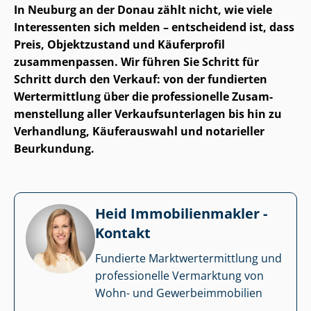
In Neuburg an der Donau zählt nicht, wie viele
Interessenten sich melden – entscheidend ist, dass
Preis, Objektzustand und Käuferprofil
zusammenpassen. Wir führen Sie Schritt für
Schritt durch den Verkauf: von der fundierten
Wertermittlung über die professionelle Zu­sam­
men­stel­lung aller Ver­kaufs­un­ter­la­gen bis hin zu
Verhandlung, Käuferauswahl und notarieller
Beurkundung.
Heid Im­mo­bi­li­en­mak­ler -
Kontakt
Fundierte Markt­wert­ermitt­lung und
professionelle Vermarktung von
Wohn- und Ge­wer­be­im­mo­bi­li­en