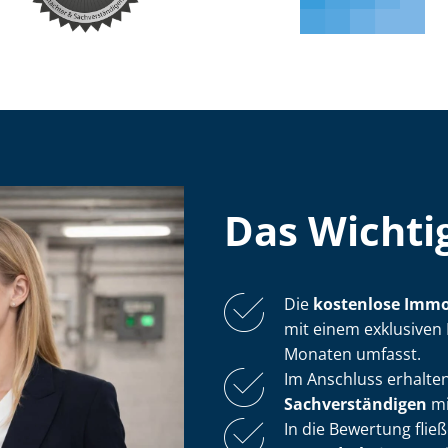
Das Wichtig
Die
kostenlose
Im­mo­
mit einem exklusiven 
Monaten umfasst.
Im Anschluss erhalten
Sach­ver­stän­di­gen
mi
In die Bewertung flie