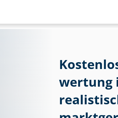
Kostenlose
wer­tung 
realistis
marktger