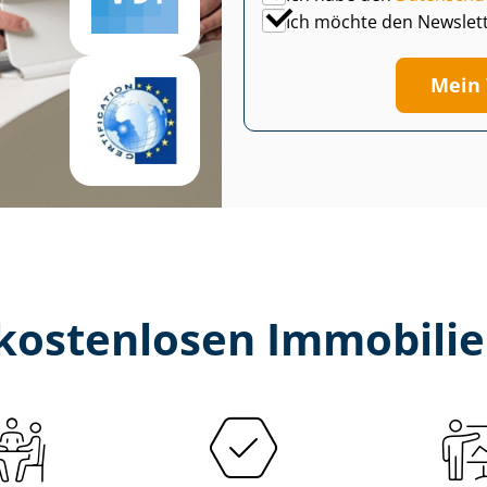
Ich möchte den Newslet
Mein 
kostenlosen Im­mo­bi­li­