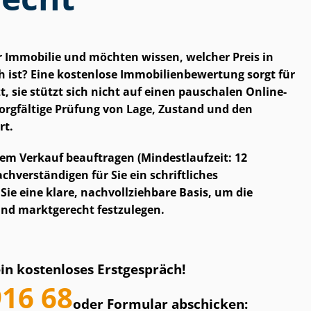
r Immobilie und möchten wissen, welcher Preis in
ist? Eine kostenlose Im­mo­bi­li­en­be­wer­tung sorgt für
, sie stützt sich nicht auf einen pauschalen Online-
orgfältige Prüfung von Lage, Zustand und den
rt.
em Verkauf beauftragen (Mindestlaufzeit: 12
h­ver­stän­di­gen für Sie ein schriftliches
e eine klare, nach­voll­zieh­ba­re Basis, um die
 und marktgerecht festzulegen.
ein kostenloses Erstgespräch!
916 68
oder Formular abschicken: