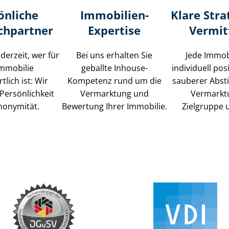
önliche
Immobilien-
Klare Stra
chpartner
Expertise
Vermit
ederzeit, wer für
Bei uns erhalten Sie
Jede Immob
Immobilie
geballte Inhouse-
individuell posi
tlich ist: Wir
Kompetenz rund um die
sauberer Abs
Persönlichkeit
Vermarktung und
Vermarkt
nonymität.
Bewertung Ihrer Immobilie.
Zielgruppe 