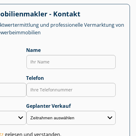
­bi­li­en­mak­ler - Kontakt
kt­wert­ermitt­lung und professionelle Vermarktung von
r­be­im­mo­bi­li­en
Name
Telefon
Geplanter Verkauf
tz
gelesen und verstanden.