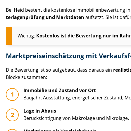
Bei Heid besteht die kostenlose Im­mo­bi­li­en­be­wer­tun
ter­la­gen­prü­fung und Marktdaten
aufsetzt. Sie ist daf
Wichtig:
Kostenlos ist die Bewertung nur im Rahm
Markt­preis­ein­schät­zung mit Verkaufs
Die Bewertung ist so aufgebaut, dass daraus ein
realist
Blöcke zusammen:
Immobilie und Zustand vor Ort
Baujahr, Ausstattung, energetischer Zustand, Mo­
Lage in Ahaus
Be­rück­sich­ti­gung von Makrolage und Mikrolage.