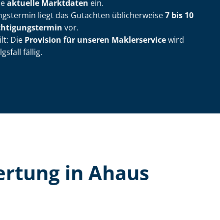
ie
aktuelle Marktdaten
ein.
ungs­ter­min liegt das Gutachten üblicherweise
7 bis 10
­ti­gungs­ter­min
vor.
lt: Die
Provision für unseren Maklerservice
wird
sfall fällig.
er­tung in Ahaus