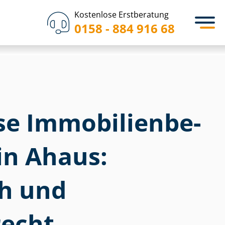
Kostenlose Erstberatung
0158 - 884 916 68
 Im­mo­bi­li­en­be­
in Ahaus:
ch und
echt