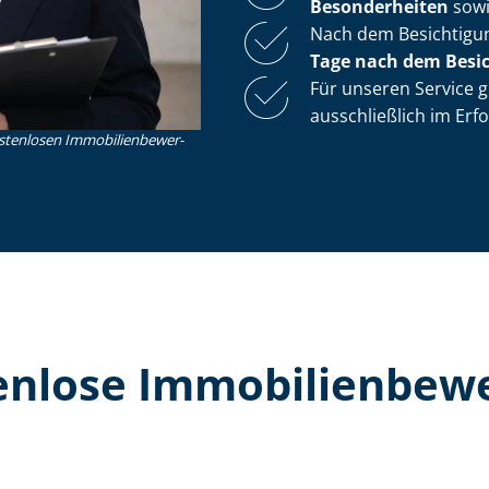
Besonderheiten
sow
Nach dem Be­sich­ti­g
Tage nach dem Be­sich
Für unseren Service gi
ausschließlich im Erfolg
nlosen Im­mo­bi­li­en­be­wer­
lose Im­mo­bi­li­en­be­w