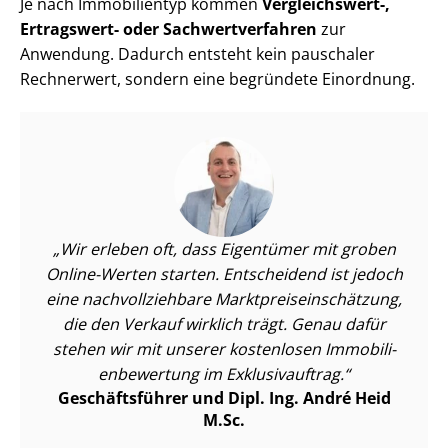
Je nach Immobilientyp kommen
Vergleichswert-,
Ertragswert- oder Sach­wert­ver­fah­ren
zur
Anwendung. Dadurch entsteht kein pauschaler
Rechnerwert, sondern eine begründete Einordnung.
Wir erleben oft, dass Eigentümer mit groben
Online-Werten starten. Entscheidend ist jedoch
eine nach­voll­zieh­ba­re Markt­preis­ein­schät­zung,
die den Verkauf wirklich trägt. Genau dafür
stehen wir mit unserer kostenlosen Im­mo­bi­li­
en­be­wer­tung im Exklusivauftrag.
Geschäftsführer und Dipl. Ing. André Heid
M.Sc.