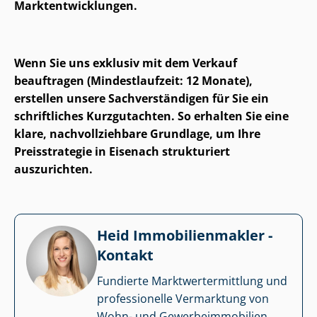
Markt­ent­wick­lun­gen.
Wenn Sie uns exklusiv mit dem Verkauf
beauftragen (Mindestlaufzeit: 12 Monate),
erstellen unsere Sach­ver­stän­di­gen für Sie ein
schriftliches Kurzgutachten. So erhalten Sie eine
klare, nach­voll­zieh­ba­re Grundlage, um Ihre
Preisstrategie in Eisenach strukturiert
auszurichten.
Heid Im­mo­bi­li­en­mak­ler -
Kontakt
Fundierte Markt­wert­ermitt­lung und
professionelle Vermarktung von
Wohn- und Ge­wer­be­im­mo­bi­li­en