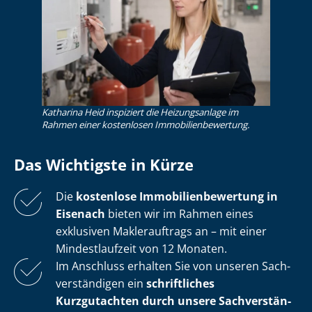
Katharina Heid inspiziert die Heizungsanlage im
Rahmen einer kostenlosen Im­mo­bi­li­en­be­wer­tung.
Das Wichtigste in Kürze
Die
kostenlose
Im­mo­bi­li­en­be­wer­tung in
Eisenach
bieten wir im Rahmen eines
exklusiven Maklerauftrags an – mit einer
Mindestlaufzeit von 12 Monaten.
Im Anschluss erhalten Sie von unseren Sach­
ver­stän­di­gen ein
schriftliches
Kurzgutachten durch unsere Sach­ver­stän­