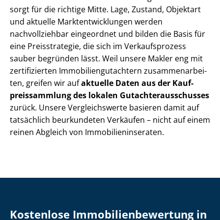
sorgt für die richtige Mitte. Lage, Zustand, Objektart
und aktuelle Markt­ent­wick­lun­gen werden
nachvollziehbar eingeordnet und bilden die Basis für
eine Preisstrategie, die sich im Verkaufsprozess
sauber begründen lässt. Weil unsere Makler eng mit
zertifizierten Im­mo­bi­li­en­gut­ach­tern zu­sam­men­ar­bei­
ten, greifen wir auf
aktuelle Daten aus der Kauf­
preis­samm­lung des lokalen Gut­ach­ter­aus­schus­ses
zurück. Unsere Vergleichswerte basieren damit auf
tatsächlich beurkundeten Verkäufen – nicht auf einem
reinen Abgleich von Im­mo­bi­li­en­in­se­ra­ten.
Kostenlose Im­mo­bi­li­en­be­wer­tung in