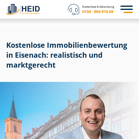
Kostenlose Erstberatung
0158 - 884 916 68
Kostenlose Im­mo­bi­li­en­be­wer­tung
in Eisenach: realistisch und
marktgerecht