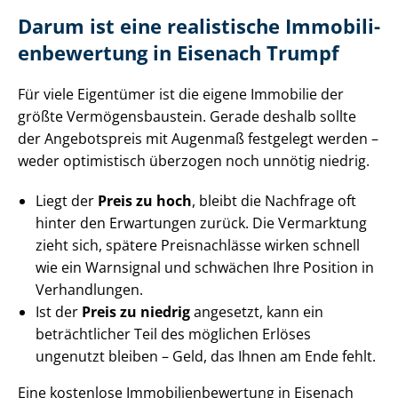
Darum ist eine realistische Im­mo­bi­li­
en­be­wer­tung in Eisenach Trumpf
Für viele Eigentümer ist die eigene Immobilie der
größte Ver­mö­gens­bau­stein. Gerade deshalb sollte
der Angebotspreis mit Augenmaß festgelegt werden –
weder optimistisch überzogen noch unnötig niedrig.
Liegt der
Preis zu hoch
, bleibt die Nachfrage oft
hinter den Erwartungen zurück. Die Vermarktung
zieht sich, spätere Preisnachlässe wirken schnell
wie ein Warnsignal und schwächen Ihre Position in
Verhandlungen.
Ist der
Preis zu niedrig
angesetzt, kann ein
beträchtlicher Teil des möglichen Erlöses
ungenutzt bleiben – Geld, das Ihnen am Ende fehlt.
Eine kostenlose Im­mo­bi­li­en­be­wer­tung in Eisenach