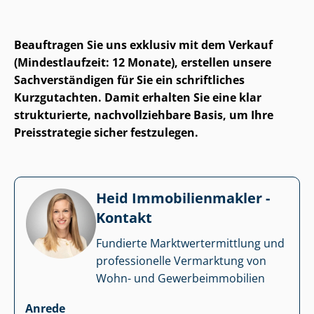
Beauftragen Sie uns exklusiv mit dem Verkauf
(Mindestlaufzeit: 12 Monate), erstellen unsere
Sach­ver­stän­di­gen für Sie ein schriftliches
Kurzgutachten. Damit erhalten Sie eine klar
strukturierte, nach­voll­zieh­ba­re Basis, um Ihre
Preisstrategie sicher festzulegen.
Heid Im­mo­bi­li­en­mak­ler -
Kontakt
Fundierte Markt­wert­ermitt­lung und
professionelle Vermarktung von
Wohn- und Ge­wer­be­im­mo­bi­li­en
Anrede