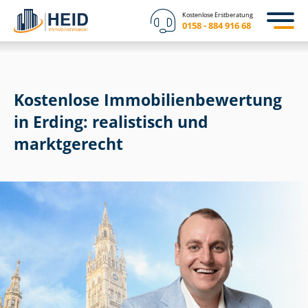
Kostenlose Erstberatung
0158 - 884 916 68
Kostenlose Im­mo­bi­li­en­be­wer­tung
in Erding: realistisch und
marktgerecht