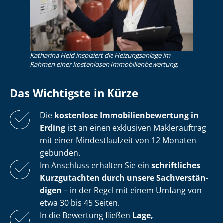
Katharina Heid inspiziert die Heizungsanlage im
Rahmen einer kostenlosen Im­mo­bi­li­en­be­wer­tung.
Das Wichtigste in Kürze
Die
kostenlose
Im­mo­bi­li­en­be­wer­tung in
Erding
ist an einen exklusiven Maklerauftrag
mit einer Mindestlaufzeit von 12 Monaten
gebunden.
Im Anschluss erhalten Sie ein
schriftliches
Kurzgutachten durch unsere Sach­ver­stän­
di­gen
– in der Regel mit einem Umfang von
etwa 30 bis 45 Seiten.
In die Bewertung fließen
Lage,