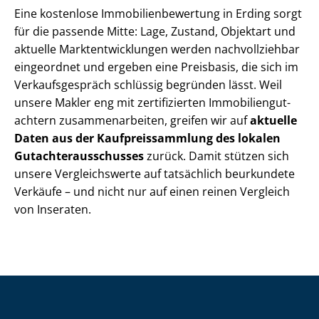
Eine kostenlose Im­mo­bi­li­en­be­wer­tung in Erding sorgt
für die passende Mitte: Lage, Zustand, Objektart und
aktuelle Markt­ent­wick­lun­gen werden nachvollziehbar
eingeordnet und ergeben eine Preisbasis, die sich im
Ver­kaufs­ge­spräch schlüssig begründen lässt. Weil
unsere Makler eng mit zertifizierten Im­mo­bi­li­en­gut­
ach­tern zu­sam­men­ar­bei­ten, greifen wir auf
aktuelle
Daten aus der Kauf­preis­samm­lung des lokalen
Gut­ach­ter­aus­schus­ses
zurück. Damit stützen sich
unsere Vergleichswerte auf tatsächlich beurkundete
Verkäufe – und nicht nur auf einen reinen Vergleich
von Inseraten.