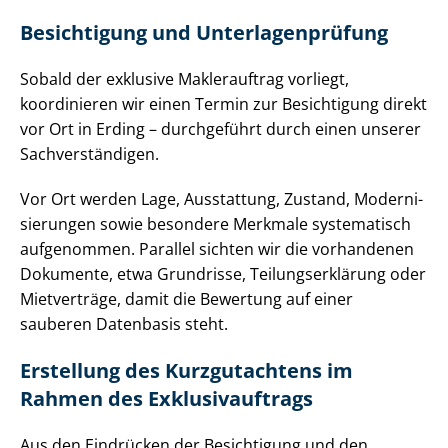
Besichtigung und Un­ter­la­gen­prü­fung
Sobald der exklusive Maklerauftrag vorliegt,
koordinieren wir einen Termin zur Besichtigung direkt
vor Ort in Erding – durchgeführt durch einen unserer
Sach­ver­stän­di­gen.
Vor Ort werden Lage, Ausstattung, Zustand, Mo­der­ni­
sie­run­gen sowie besondere Merkmale systematisch
aufgenommen. Parallel sichten wir die vorhandenen
Dokumente, etwa Grundrisse, Tei­lungs­er­klä­rung oder
Mietverträge, damit die Bewertung auf einer
sauberen Datenbasis steht.
Erstellung des Kurzgutachtens im
Rahmen des Ex­klu­siv­auf­trags
Aus den Eindrücken der Besichtigung und den