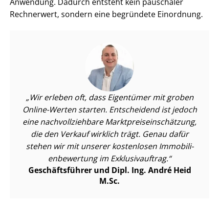
Anwendung. Dadurch entsteht kein pauschaler
Rechnerwert, sondern eine begründete Einordnung.
Wir erleben oft, dass Eigentümer mit groben
Online-Werten starten. Entscheidend ist jedoch
eine nach­voll­zieh­ba­re Markt­preis­ein­schät­zung,
die den Verkauf wirklich trägt. Genau dafür
stehen wir mit unserer kostenlosen Im­mo­bi­li­
en­be­wer­tung im Exklusivauftrag.
Geschäftsführer und Dipl. Ing. André Heid
M.Sc.