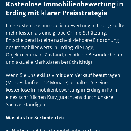
Kostenlose Im­mo­bi­li­en­be­wer­tung in
Erding mit klarer Preisstrategie
Eine kostenlose Im­mo­bi­li­en­be­wer­tung in Erding sollte
mehr leisten als eine grobe Online-Schätzung.
Entscheidend ist eine nach­voll­zieh­ba­re Einordnung
des Immobilienwerts in Erding, die Lage,
Objektmerkmale, Zustand, rechtliche Besonderheiten
und aktuelle Marktdaten berücksichtigt.
Wenn Sie uns exklusiv mit dem Verkauf beauftragen
(Mindestlaufzeit: 12 Monate), erhalten Sie eine
kostenlose Im­mo­bi­li­en­be­wer­tung in Erding in Form
eines schriftlichen Kurzgutachtens durch unsere
Sach­ver­stän­di­gen.
Was das für Sie bedeutet:
Nach­voll­zieh­ba­re Im­mo­bi­li­en­be­wer­tung