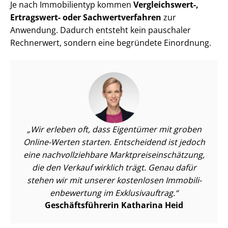
Je nach Immobilientyp kommen
Vergleichswert-,
Ertragswert- oder Sach­wert­ver­fah­ren
zur
Anwendung. Dadurch entsteht kein pauschaler
Rechnerwert, sondern eine begründete Einordnung.
Wir erleben oft, dass Eigentümer mit groben
Online-Werten starten. Entscheidend ist jedoch
eine nach­voll­zieh­ba­re Markt­preis­ein­schät­zung,
die den Verkauf wirklich trägt. Genau dafür
stehen wir mit unserer kostenlosen Im­mo­bi­li­
en­be­wer­tung im Exklusivauftrag.
Ge­schäfts­füh­re­rin Katharina Heid