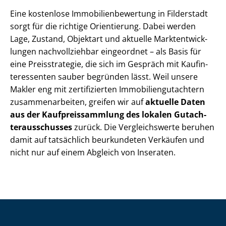
Eine kostenlose Im­mo­bi­li­en­be­wer­tung in Filderstadt
sorgt für die richtige Orientierung. Dabei werden
Lage, Zustand, Objektart und aktuelle Markt­ent­wick­
lun­gen nachvollziehbar eingeordnet – als Basis für
eine Preisstrategie, die sich im Gespräch mit Kauf­in­
ter­es­sen­ten sauber begründen lässt. Weil unsere
Makler eng mit zertifizierten Im­mo­bi­li­en­gut­ach­tern
zu­sam­men­ar­bei­ten, greifen wir auf
aktuelle Daten
aus der Kauf­preis­samm­lung des lokalen Gut­ach­
ter­aus­schus­ses
zurück. Die Vergleichswerte beruhen
damit auf tatsächlich beurkundeten Verkäufen und
nicht nur auf einem Abgleich von Inseraten.