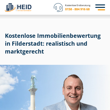
Kostenlose Erstberatung
0158 - 884 916 68
Kostenlose Im­mo­bi­li­en­be­wer­tung
in Filderstadt: realistisch und
marktgerecht