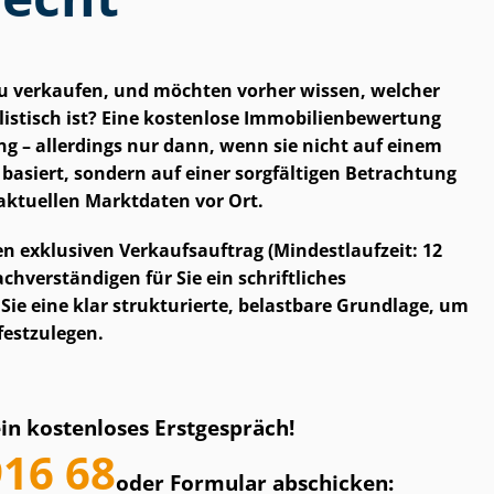
 zu verkaufen, und möchten vorher wissen, welcher
istisch ist? Eine kostenlose Im­mo­bi­li­en­be­wer­tung
ung – allerdings nur dann, wenn sie nicht auf einem
asiert, sondern auf einer sorgfältigen Betrachtung
aktuellen Marktdaten vor Ort.
nen exklusiven Verkaufsauftrag (Mindestlaufzeit: 12
h­ver­stän­di­gen für Sie ein schriftliches
Sie eine klar strukturierte, belastbare Grundlage, um
festzulegen.
ein kostenloses Erstgespräch!
916 68
oder Formular abschicken: