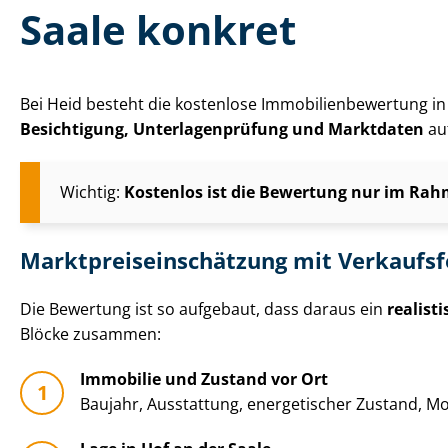
Saale konkret
Bei Heid besteht die kostenlose Im­mo­bi­li­en­be­wer­tun
Besichtigung, Un­ter­la­gen­prü­fung und Marktdaten
auf
Wichtig:
Kostenlos ist die Bewertung nur im Rahm
Markt­preis­ein­schät­zung mit Verkaufs
Die Bewertung ist so aufgebaut, dass daraus ein
realist
Blöcke zusammen:
Immobilie und Zustand vor Ort
Baujahr, Ausstattung, energetischer Zustand, Mo­