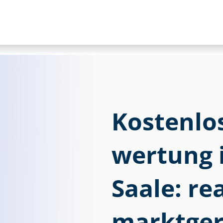
Kostenlose
wer­tung 
Saale: re
marktger