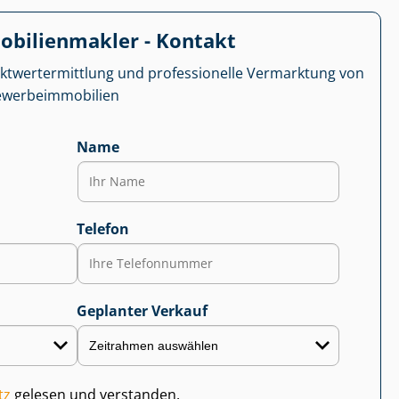
­bi­li­en­mak­ler - Kontakt
kt­wert­ermitt­lung und professionelle Vermarktung von
r­be­im­mo­bi­li­en
Name
Telefon
Geplanter Verkauf
tz
gelesen und verstanden.