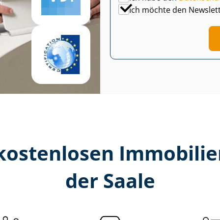
Ich möchte den Newslet
kostenlosen Im­mo­bi­li­e
der Saale