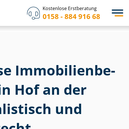
Kostenlose Erstberatung
0158 - 884 916 68
 Im­mo­bi­li­en­be­
in Hof an der
alistisch und
echt