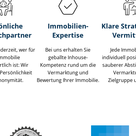
önliche
Immobilien-
Klare Stra
chpartner
Expertise
Vermit
ederzeit, wer für
Bei uns erhalten Sie
Jede Immob
Immobilie
geballte Inhouse-
individuell posi
tlich ist: Wir
Kompetenz rund um die
sauberer Abs
Persönlichkeit
Vermarktung und
Vermarkt
nonymität.
Bewertung Ihrer Immobilie.
Zielgruppe 