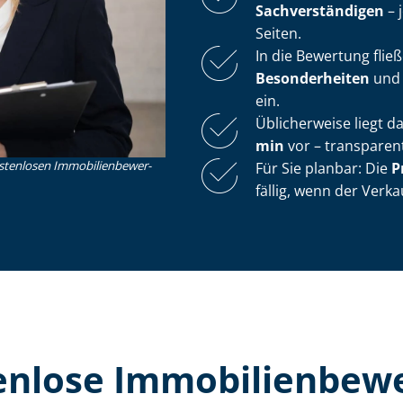
Sach­ver­stän­di­gen
– 
Seiten.
In die Bewertung flie
Besonderheiten
und s
ein.
Üblicherweise liegt 
min
vor – transparent
nlosen Im­mo­bi­li­en­be­wer­
Für Sie planbar: Die
P
fällig, wenn der Verka
lose Im­mo­bi­li­en­be­w