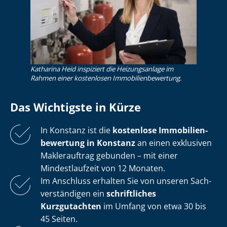
Katharina Heid inspiziert die Heizungsanlage im
Rahmen einer kostenlosen Im­mo­bi­li­en­be­wer­tung.
Das Wichtigste in Kürze
In Konstanz ist die
kostenlose
Im­mo­bi­li­en­
be­wer­tung in Konstanz
an einen exklusiven
Maklerauftrag gebunden – mit einer
Mindestlaufzeit von 12 Monaten.
Im Anschluss erhalten Sie von unseren Sach­
ver­stän­di­gen ein
schriftliches
Kurzgutachten
im Umfang von etwa 30 bis
45 Seiten.