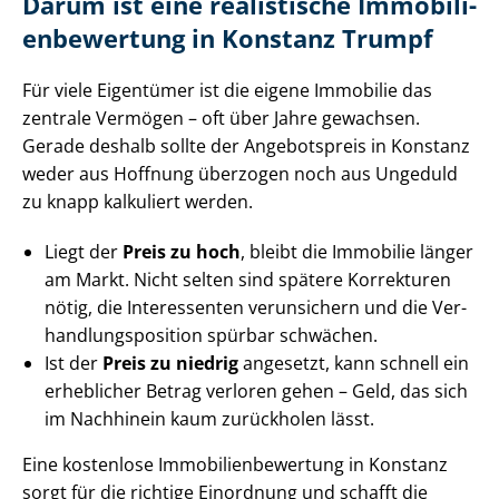
Darum ist eine realistische Im­mo­bi­li­
en­be­wer­tung in Konstanz Trumpf
Für viele Eigentümer ist die eigene Immobilie das
zentrale Vermögen – oft über Jahre gewachsen.
Gerade deshalb sollte der Angebotspreis in Konstanz
weder aus Hoffnung überzogen noch aus Ungeduld
zu knapp kalkuliert werden.
Liegt der
Preis zu hoch
, bleibt die Immobilie länger
am Markt. Nicht selten sind spätere Korrekturen
nötig, die Interessenten verunsichern und die Ver­
hand­lungs­po­si­ti­on spürbar schwächen.
Ist der
Preis zu niedrig
angesetzt, kann schnell ein
erheblicher Betrag verloren gehen – Geld, das sich
im Nachhinein kaum zurückholen lässt.
Eine kostenlose Im­mo­bi­li­en­be­wer­tung in Konstanz
sorgt für die richtige Einordnung und schafft die