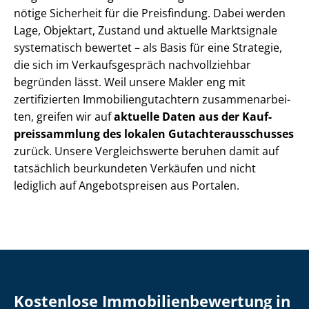
nötige Sicherheit für die Preisfindung. Dabei werden
Lage, Objektart, Zustand und aktuelle Marktsignale
systematisch bewertet – als Basis für eine Strategie,
die sich im Ver­kaufs­ge­spräch nachvollziehbar
begründen lässt. Weil unsere Makler eng mit
zertifizierten Im­mo­bi­li­en­gut­ach­tern zu­sam­men­ar­bei­
ten, greifen wir auf
aktuelle Daten aus der Kauf­
preis­samm­lung des lokalen Gut­ach­ter­aus­schus­ses
zurück. Unsere Vergleichswerte beruhen damit auf
tatsächlich beurkundeten Verkäufen und nicht
lediglich auf Angebotspreisen aus Portalen.
Kostenlose Im­mo­bi­li­en­be­wer­tung in