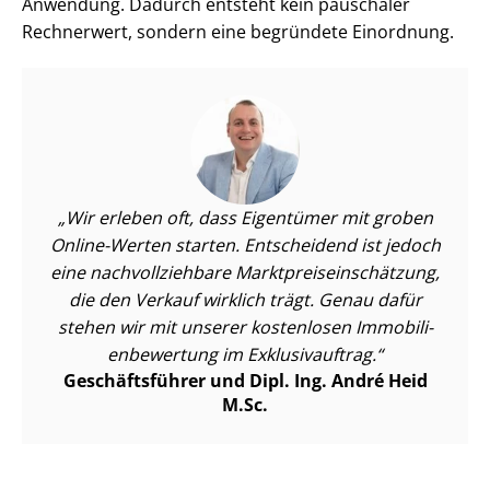
Anwendung. Dadurch entsteht kein pauschaler
Rechnerwert, sondern eine begründete Einordnung.
Wir erleben oft, dass Eigentümer mit groben
Online-Werten starten. Entscheidend ist jedoch
eine nach­voll­zieh­ba­re Markt­preis­ein­schät­zung,
die den Verkauf wirklich trägt. Genau dafür
stehen wir mit unserer kostenlosen Im­mo­bi­li­
en­be­wer­tung im Exklusivauftrag.
Geschäftsführer und Dipl. Ing. André Heid
M.Sc.