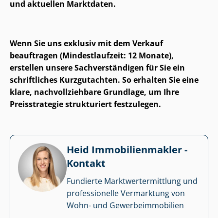
und aktuellen Marktdaten.
Wenn Sie uns exklusiv mit dem Verkauf
beauftragen (Mindestlaufzeit: 12 Monate),
erstellen unsere Sach­ver­stän­di­gen für Sie ein
schriftliches Kurzgutachten. So erhalten Sie eine
klare, nach­voll­zieh­ba­re Grundlage, um Ihre
Preisstrategie strukturiert festzulegen.
Heid Im­mo­bi­li­en­mak­ler -
Kontakt
Fundierte Markt­wert­ermitt­lung und
professionelle Vermarktung von
Wohn- und Ge­wer­be­im­mo­bi­li­en