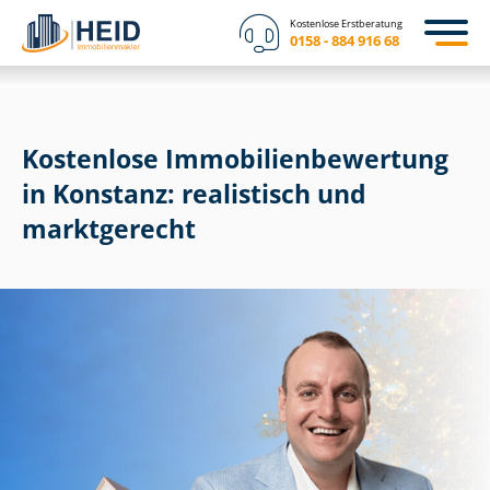
Kostenlose Erstberatung
0158 - 884 916 68
Kostenlose Im­mo­bi­li­en­be­wer­tung
in Konstanz: realistisch und
marktgerecht