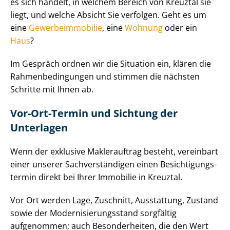
es sich handelt, in welchem Bereich von Kreuztal sie
liegt, und welche Absicht Sie verfolgen. Geht es um
eine
Ge­wer­be­im­mo­bi­lie
, eine
Wohnung
oder ein
Haus
?
Im Gespräch ordnen wir die Situation ein, klären die
Rah­men­be­din­gun­gen und stimmen die nächsten
Schritte mit Ihnen ab.
Vor-Ort-Termin und Sichtung der
Unterlagen
Wenn der exklusive Maklerauftrag besteht, vereinbart
einer unserer Sach­ver­stän­di­gen einen Be­sich­ti­gungs­
ter­min direkt bei Ihrer Immobilie in Kreuztal.
Vor Ort werden Lage, Zuschnitt, Ausstattung, Zustand
sowie der Mo­der­ni­sie­rungs­stand sorgfältig
aufgenommen; auch Besonderheiten, die den Wert