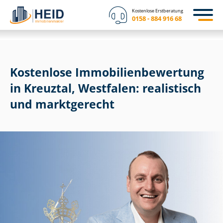
Kostenlose Erstberatung
0158 - 884 916 68
Kostenlose Im­mo­bi­li­en­be­wer­tung
in Kreuztal, Westfalen: realistisch
und marktgerecht