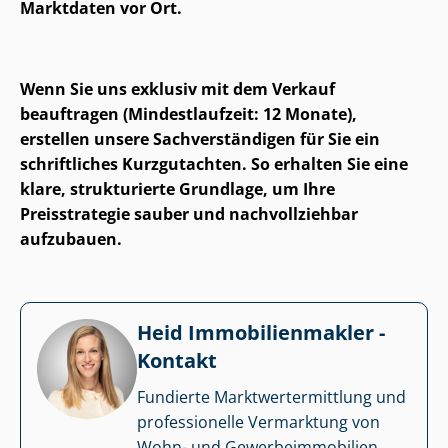
Marktdaten vor Ort.
Wenn Sie uns exklusiv mit dem Verkauf
beauftragen (Mindestlaufzeit: 12 Monate),
erstellen unsere Sach­ver­stän­di­gen für Sie ein
schriftliches Kurzgutachten. So erhalten Sie eine
klare, strukturierte Grundlage, um Ihre
Preisstrategie sauber und nachvollziehbar
aufzubauen.
Heid Im­mo­bi­li­en­mak­ler -
Kontakt
Fundierte Markt­wert­ermitt­lung und
professionelle Vermarktung von
Wohn- und Ge­wer­be­im­mo­bi­li­en