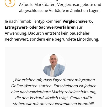
Aktuelle Marktdaten, Ver­gleichs­an­ge­bo­te und
abgeschlossene Verkäufe in ähnlichen Lagen.
Je nach Immobilientyp kommen
Vergleichswert-,
Ertragswert- oder Sach­wert­ver­fah­ren
zur
Anwendung. Dadurch entsteht kein pauschaler
Rechnerwert, sondern eine begründete Einordnung.
Wir erleben oft, dass Eigentümer mit groben
Online-Werten starten. Entscheidend ist jedoch
eine nach­voll­zieh­ba­re Markt­preis­ein­schät­zung,
die den Verkauf wirklich trägt. Genau dafür
stehen wir mit unserer kostenlosen Im­mo­bi­li­