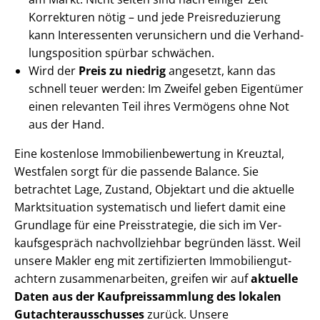
Korrekturen nötig – und jede Preis­re­du­zie­rung
kann Interessenten verunsichern und die Ver­hand­
lungs­po­si­ti­on spürbar schwächen.
Wird der
Preis zu niedrig
angesetzt, kann das
schnell teuer werden: Im Zweifel geben Eigentümer
einen relevanten Teil ihres Vermögens ohne Not
aus der Hand.
Eine kostenlose Im­mo­bi­li­en­be­wer­tung in Kreuztal,
Westfalen sorgt für die passende Balance. Sie
betrachtet Lage, Zustand, Objektart und die aktuelle
Marktsituation systematisch und liefert damit eine
Grundlage für eine Preisstrategie, die sich im Ver­
kaufs­ge­spräch nachvollziehbar begründen lässt. Weil
unsere Makler eng mit zertifizierten Im­mo­bi­li­en­gut­
ach­tern zu­sam­men­ar­bei­ten, greifen wir auf
aktuelle
Daten aus der Kauf­preis­samm­lung des lokalen
Gut­ach­ter­aus­schus­ses
zurück. Unsere