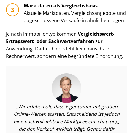
Marktdaten als Vergleichsbasis
Aktuelle Marktdaten, Ver­gleichs­an­ge­bo­te und
abgeschlossene Verkäufe in ähnlichen Lagen.
Je nach Immobilientyp kommen
Vergleichswert-,
Ertragswert- oder Sach­wert­ver­fah­ren
zur
Anwendung. Dadurch entsteht kein pauschaler
Rechnerwert, sondern eine begründete Einordnung.
Wir erleben oft, dass Eigentümer mit groben
Online-Werten starten. Entscheidend ist jedoch
eine nach­voll­zieh­ba­re Markt­preis­ein­schät­zung,
die den Verkauf wirklich trägt. Genau dafür