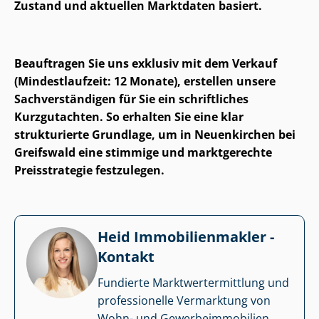
Zustand und aktuellen Marktdaten basiert.
Beauftragen Sie uns exklusiv mit dem Verkauf
(Mindestlaufzeit: 12 Monate), erstellen unsere
Sach­ver­stän­di­gen für Sie ein schriftliches
Kurzgutachten. So erhalten Sie eine klar
strukturierte Grundlage, um in Neuenkirchen bei
Greifswald eine stimmige und marktgerechte
Preisstrategie festzulegen.
Heid Im­mo­bi­li­en­mak­ler -
Kontakt
Fundierte Markt­wert­ermitt­lung und
professionelle Vermarktung von
Wohn- und Ge­wer­be­im­mo­bi­li­en