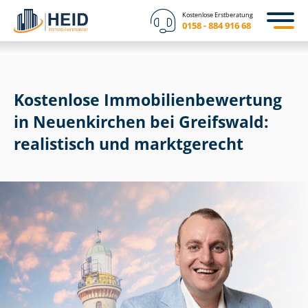
Kostenlose Erstberatung
0158 - 884 916 68
Kostenlose Im­mo­bi­li­en­be­wer­tung
in Neuenkirchen bei Greifswald:
realistisch und marktgerecht