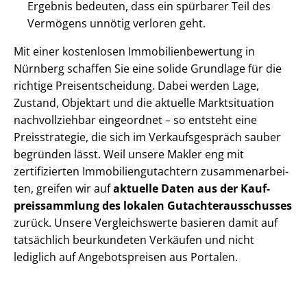
Ergebnis bedeuten, dass ein spürbarer Teil des
Vermögens unnötig verloren geht.
Mit einer kostenlosen Im­mo­bi­li­en­be­wer­tung in
Nürnberg schaffen Sie eine solide Grundlage für die
richtige Preis­ent­schei­dung. Dabei werden Lage,
Zustand, Objektart und die aktuelle Marktsituation
nachvollziehbar eingeordnet – so entsteht eine
Preisstrategie, die sich im Ver­kaufs­ge­spräch sauber
begründen lässt. Weil unsere Makler eng mit
zertifizierten Im­mo­bi­li­en­gut­ach­tern zu­sam­men­ar­bei­
ten, greifen wir auf
aktuelle Daten aus der Kauf­
preis­samm­lung des lokalen Gut­ach­ter­aus­schus­ses
zurück. Unsere Vergleichswerte basieren damit auf
tatsächlich beurkundeten Verkäufen und nicht
lediglich auf Angebotspreisen aus Portalen.