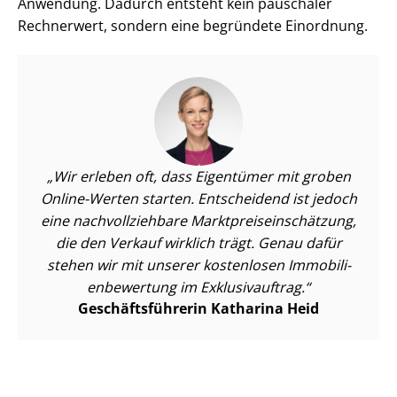
Anwendung. Dadurch entsteht kein pauschaler
Rechnerwert, sondern eine begründete Einordnung.
Wir erleben oft, dass Eigentümer mit groben
Online-Werten starten. Entscheidend ist jedoch
eine nach­voll­zieh­ba­re Markt­preis­ein­schät­zung,
die den Verkauf wirklich trägt. Genau dafür
stehen wir mit unserer kostenlosen Im­mo­bi­li­
en­be­wer­tung im Exklusivauftrag.
Ge­schäfts­füh­re­rin Katharina Heid