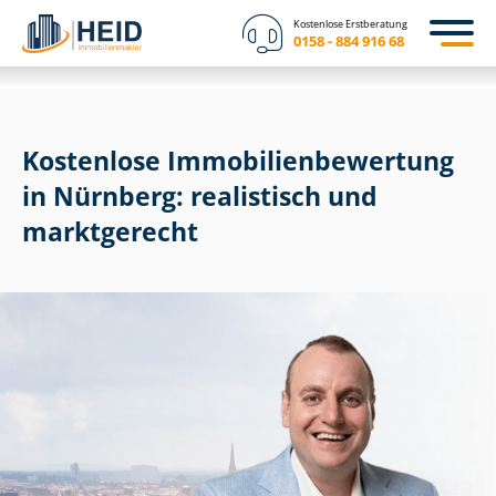
Kostenlose Erstberatung
0158 - 884 916 68
Kostenlose Im­mo­bi­li­en­be­wer­tung
in Nürnberg: realistisch und
marktgerecht