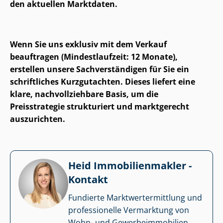
den aktuellen Marktdaten.
Wenn Sie uns exklusiv mit dem Verkauf
beauftragen (Mindestlaufzeit: 12 Monate),
erstellen unsere Sach­ver­stän­di­gen für Sie ein
schriftliches Kurzgutachten. Dieses liefert eine
klare, nach­voll­zieh­ba­re Basis, um die
Preisstrategie strukturiert und marktgerecht
auszurichten.
Heid Im­mo­bi­li­en­mak­ler -
Kontakt
Fundierte Markt­wert­ermitt­lung und
professionelle Vermarktung von
Wohn- und Ge­wer­be­im­mo­bi­li­en