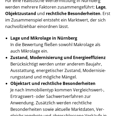
Für eine realistische Wertermittlung in Nürnberg
werden mehrere Faktoren zusammengeführt:
Lage
,
Objektzustand
und
rechtliche Besonderheiten
. Erst
im Zusammenspiel entsteht ein Marktwert, der sich
nachvollziehbar einordnen lässt.
Lage und Mikrolage in Nürnberg
In die Bewertung fließen sowohl Makrolage als
auch Mikrolage ein.
Zustand, Modernisierung und En­er­gie­ef­fi­zi­enz
Berücksichtigt werden unter anderem Baujahr,
Ausstattung, energetischer Zustand, Mo­der­ni­sie­
rungs­stand und mögliche Mängel.
Objektart und rechtliche Besonderheiten
Je nach Immobilientyp kommen Vergleichswert-,
Ertragswert- oder Sach­wert­ver­fah­ren zur
Anwendung. Zusätzlich werden rechtliche
Besonderheiten sowie aktuelle Marktdaten, Ver­
gleichs­an­ge­bo­te und abgeschlossene Verkäufe in