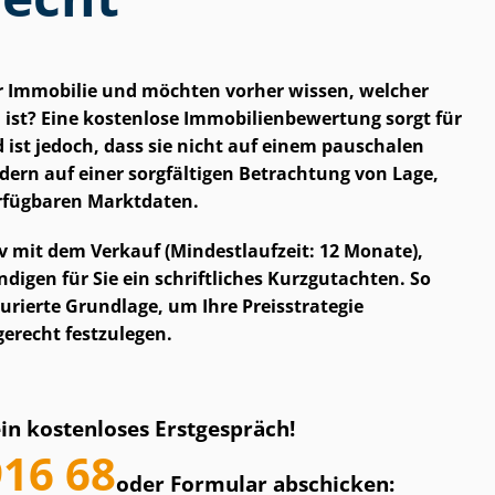
er Immobilie und möchten vorher wissen, welcher
ist? Eine kostenlose Im­mo­bi­li­en­be­wer­tung sorgt für
 ist jedoch, dass sie nicht auf einem pauschalen
dern auf einer sorgfältigen Betrachtung von Lage,
rfügbaren Marktdaten.
v mit dem Verkauf (Mindestlaufzeit: 12 Monate),
n­di­gen für Sie ein schriftliches Kurzgutachten. So
turierte Grundlage, um Ihre Preisstrategie
erecht festzulegen.
ein kostenloses Erstgespräch!
916 68
oder Formular abschicken: