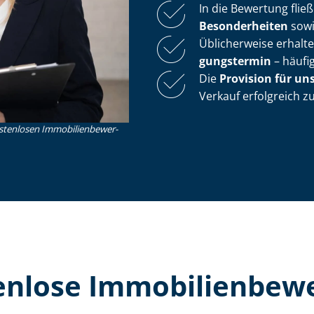
In die Bewertung flie
Besonderheiten
sow
Üblicherweise erhalt
gungs­ter­min
– häufi
Die
Provision für un
Verkauf erfolgreich 
nlosen Im­mo­bi­li­en­be­wer­
lose Im­mo­bi­li­en­be­