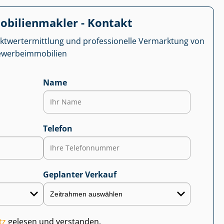
­bi­li­en­mak­ler - Kontakt
kt­wert­ermitt­lung und professionelle Vermarktung von
r­be­im­mo­bi­li­en
Name
Telefon
Geplanter Verkauf
tz
gelesen und verstanden.