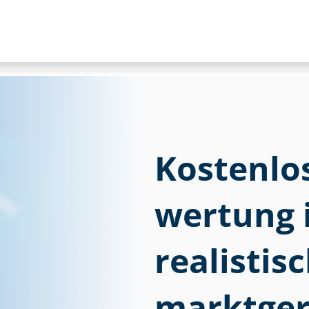
Kostenlose
wer­tung 
realistis
marktger