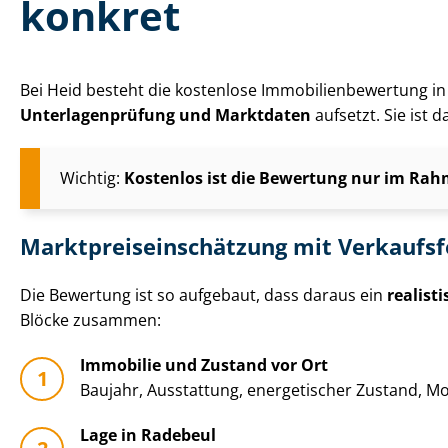
konkret
Bei Heid besteht die kostenlose Im­mo­bi­li­en­be­wer­tun
Un­ter­la­gen­prü­fung und Marktdaten
aufsetzt. Sie ist 
Wichtig:
Kostenlos ist die Bewertung nur im Rahm
Markt­preis­ein­schät­zung mit Verkaufs
Die Bewertung ist so aufgebaut, dass daraus ein
realist
Blöcke zusammen:
Immobilie und Zustand vor Ort
Baujahr, Ausstattung, energetischer Zustand, Mo­
Lage in Radebeul