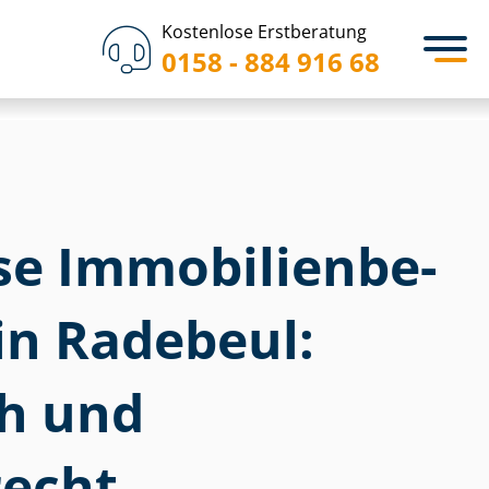
Kostenlose Erstberatung
0158 - 884 916 68
 Im­mo­bi­li­en­be­
in Radebeul:
ch und
echt