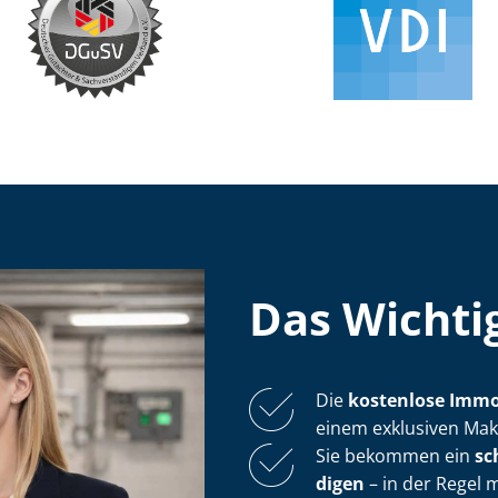
Das Wichtig
Die
kostenlose
Im­mo­
einem exklusiven Mak
Sie bekommen ein
sc
di­gen
– in der Regel 