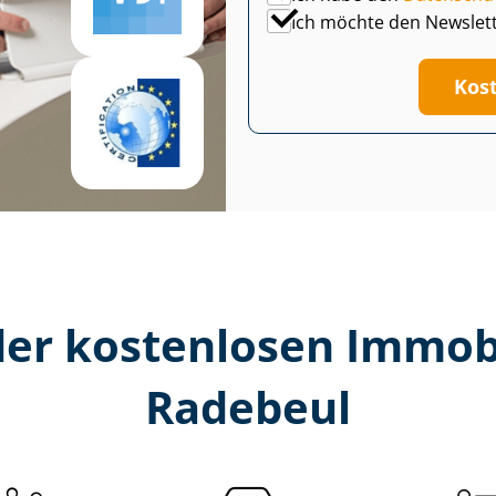
Ich möchte den Newslet
Kos
er kostenlosen Im­mo­bi­
Radebeul