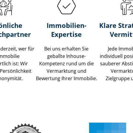
önliche
Immobilien-
Klare Stra
chpartner
Expertise
Vermit
ederzeit, wer für
Bei uns erhalten Sie
Jede Immob
Immobilie
geballte Inhouse-
individuell posi
tlich ist: Wir
Kompetenz rund um die
sauberer Abs
Persönlichkeit
Vermarktung und
Vermarkt
nonymität.
Bewertung Ihrer Immobilie.
Zielgruppe 