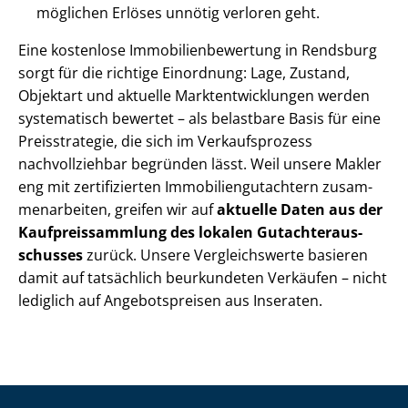
möglichen Erlöses unnötig verloren geht.
Eine kostenlose Im­mo­bi­li­en­be­wer­tung in Rendsburg
sorgt für die richtige Einordnung: Lage, Zustand,
Objektart und aktuelle Markt­ent­wick­lun­gen werden
systematisch bewertet – als belastbare Basis für eine
Preisstrategie, die sich im Verkaufsprozess
nachvollziehbar begründen lässt. Weil unsere Makler
eng mit zertifizierten Im­mo­bi­li­en­gut­ach­tern zu­sam­
men­ar­bei­ten, greifen wir auf
aktuelle Daten aus der
Kauf­preis­samm­lung des lokalen Gut­ach­ter­aus­
schus­ses
zurück. Unsere Vergleichswerte basieren
damit auf tatsächlich beurkundeten Verkäufen – nicht
lediglich auf Angebotspreisen aus Inseraten.