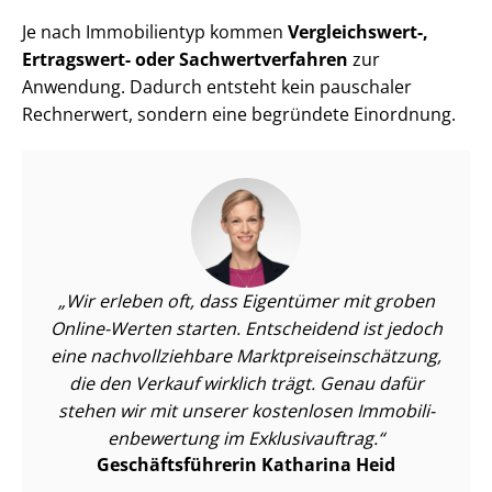
Je nach Immobilientyp kommen
Vergleichswert-,
Ertragswert- oder Sach­wert­ver­fah­ren
zur
Anwendung. Dadurch entsteht kein pauschaler
Rechnerwert, sondern eine begründete Einordnung.
Wir erleben oft, dass Eigentümer mit groben
Online-Werten starten. Entscheidend ist jedoch
eine nach­voll­zieh­ba­re Markt­preis­ein­schät­zung,
die den Verkauf wirklich trägt. Genau dafür
stehen wir mit unserer kostenlosen Im­mo­bi­li­
en­be­wer­tung im Exklusivauftrag.
Ge­schäfts­füh­re­rin Katharina Heid