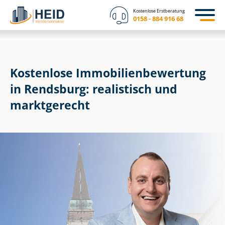
Kostenlose Erstberatung
0158 - 884 916 68
Kostenlose Im­mo­bi­li­en­be­wer­tung
in Rendsburg: realistisch und
marktgerecht