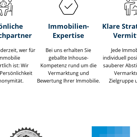
önliche
Immobilien-
Klare Stra
chpartner
Expertise
Vermit
ederzeit, wer für
Bei uns erhalten Sie
Jede Immob
Immobilie
geballte Inhouse-
individuell posi
tlich ist: Wir
Kompetenz rund um die
sauberer Abs
Persönlichkeit
Vermarktung und
Vermarkt
nonymität.
Bewertung Ihrer Immobilie.
Zielgruppe 