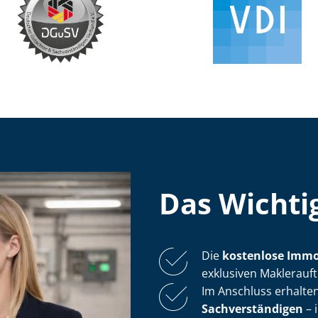
Das Wichtig
Die
kostenlose
Im­mo
exklusiven Maklerauf
Im Anschluss erhalten
Sach­ver­stän­di­gen
– 