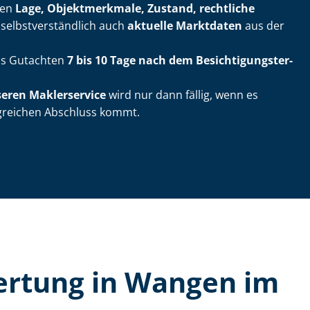
ßen
Lage, Objektmerkmale, Zustand, rechtliche
elbst­ver­ständ­lich auch
aktuelle Marktdaten
aus der
das Gutachten
7 bis 10 Tage nach dem Be­sich­ti­gungs­ter­
seren Maklerservice
wird nur dann fällig, wenn es
lgreichen Abschluss kommt.
wer­tung in Wangen im