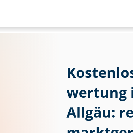
Kostenlose
wer­tung
Allgäu: r
marktger