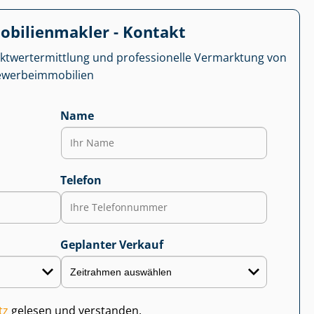
­bi­li­en­mak­ler - Kontakt
kt­wert­ermitt­lung und professionelle Vermarktung von
r­be­im­mo­bi­li­en
Name
Telefon
Geplanter Verkauf
tz
gelesen und verstanden.