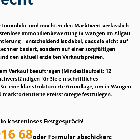
er Immobilie und möchten den Marktwert verlässlich
tenlose Im­mo­bi­li­en­be­wer­tung in Wangen im Allgäu
entierung – entscheidend ist dabei, dass sie nicht auf
chner basiert, sondern auf einer sorgfältigen
nd den aktuell erzielten Verkaufspreisen.
em Verkauf beauftragen (Mindestlaufzeit: 12
h­ver­stän­di­gen für Sie ein schriftliches
Sie eine klar strukturierte Grundlage, um in Wangen
arkt­ori­en­tier­te Preisstrategie festzulegen.
ein kostenloses Erstgespräch!
916 68
oder Formular abschicken: