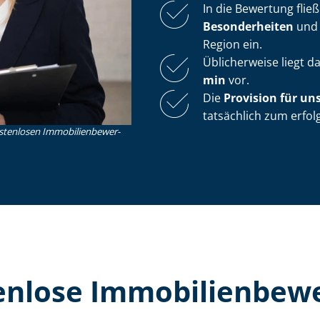
In die Bewertung flie
Besonderheiten
und s
Region ein.
Üblicherweise liegt 
min
vor.
Die
Provision für un
tatsächlich zum erfo
nlosen Im­mo­bi­li­en­be­wer­
lose Im­mo­bi­li­en­be­