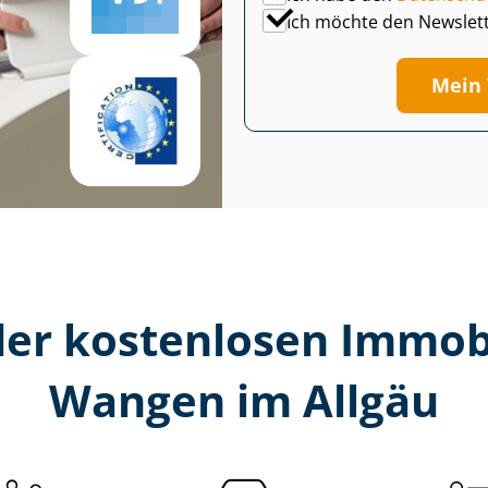
Ich möchte den Newslet
Mein 
er kostenlosen Im­mo­bi­
Wangen im Allgäu