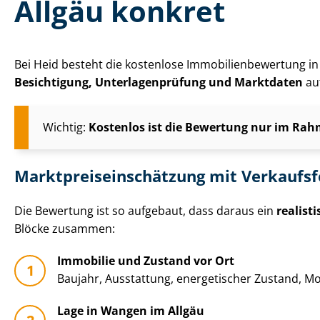
Allgäu konkret
Bei Heid besteht die kostenlose Im­mo­bi­li­en­be­wer­tun
Besichtigung, Un­ter­la­gen­prü­fung und Marktdaten
auf
Wichtig:
Kostenlos ist die Bewertung nur im Rahm
Markt­preis­ein­schät­zung mit Verkaufs
Die Bewertung ist so aufgebaut, dass daraus ein
realist
Blöcke zusammen:
Immobilie und Zustand vor Ort
Baujahr, Ausstattung, energetischer Zustand, Mo­
Lage in Wangen im Allgäu