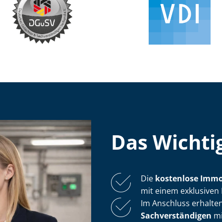
Das Wichtig
Die
kostenlose
Im­mo
mit einem exklusiven 
Im Anschluss erhalten
Sach­ver­stän­di­gen
mi