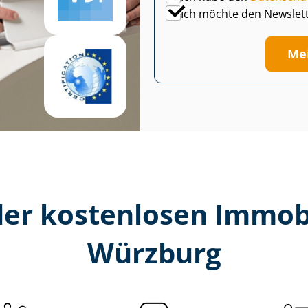
Ich möchte den Newslet
Me
er kostenlosen Im­mo­bi­
Würzburg