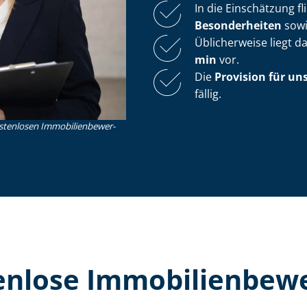
In die Einschätzung f
Besonderheiten
sow
Üblicherweise liegt 
min
vor.
Die
Provision für un
fällig.
nlosen Im­mo­bi­li­en­be­wer­
lose Im­mo­bi­li­en­be­