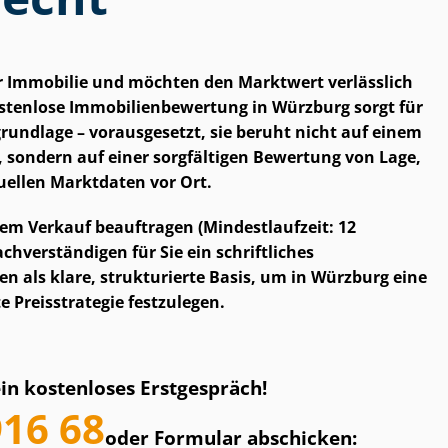
er Immobilie und möchten den Marktwert verlässlich
enlose Im­mo­bi­li­en­be­wer­tung in Würzburg sorgt für
grund­la­ge – vorausgesetzt, sie beruht nicht auf einem
 sondern auf einer sorgfältigen Bewertung von Lage,
ellen Marktdaten vor Ort.
em Verkauf beauftragen (Mindestlaufzeit: 12
h­ver­stän­di­gen für Sie ein schriftliches
en als klare, strukturierte Basis, um in Würzburg eine
 Preisstrategie festzulegen.
ein kostenloses Erstgespräch!
916 68
oder Formular abschicken: