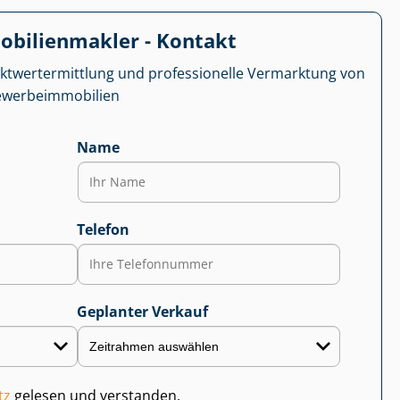
­bi­li­en­mak­ler - Kontakt
kt­wert­ermitt­lung und professionelle Vermarktung von
r­be­im­mo­bi­li­en
Name
Telefon
Geplanter Verkauf
tz
gelesen und verstanden.