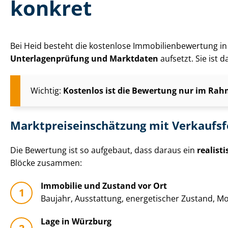
konkret
Bei Heid besteht die kostenlose Im­mo­bi­li­en­be­wer­tun
Un­ter­la­gen­prü­fung und Marktdaten
aufsetzt. Sie ist 
Wichtig:
Kostenlos ist die Bewertung nur im Rahm
Markt­preis­ein­schät­zung mit Verkaufs
Die Bewertung ist so aufgebaut, dass daraus ein
realist
Blöcke zusammen:
Immobilie und Zustand vor Ort
Baujahr, Ausstattung, energetischer Zustand, Mo­
Lage in Würzburg