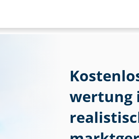
Kostenlose
wer­tung 
realistis
marktger