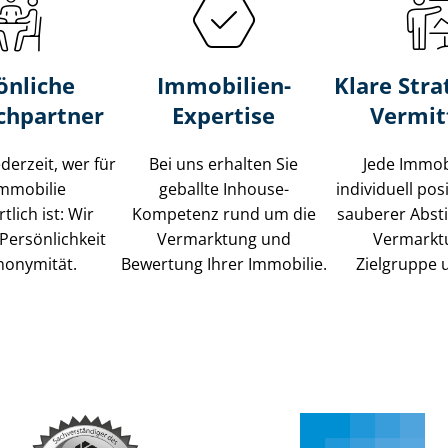
önliche
Immobilien-
Klare Stra
chpartner
Expertise
Vermit
ederzeit, wer für
Bei uns erhalten Sie
Jede Immob
Immobilie
geballte Inhouse-
individuell posi
tlich ist: Wir
Kompetenz rund um die
sauberer Abs
Persönlichkeit
Vermarktung und
Vermarkt
nonymität.
Bewertung Ihrer Immobilie.
Zielgruppe 