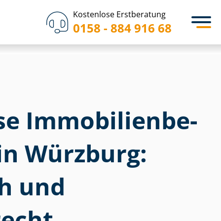
Kostenlose Erstberatung
0158 - 884 916 68
 Im­mo­bi­li­en­be­
in Würzburg:
ch und
echt