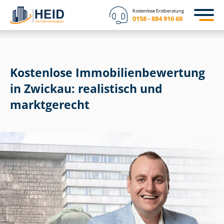
Kostenlose Erstberatung
0158 - 884 916 68
Kostenlose Im­mo­bi­li­en­be­wer­tung
in Zwickau: realistisch und
marktgerecht