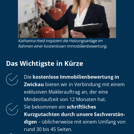
Katharina Heid inspiziert die Heizungsanlage im
Rahmen einer kostenlosen Im­mo­bi­li­en­be­wer­tung.
Das Wichtigste in Kürze
Die
kostenlose
Im­mo­bi­li­en­be­wer­tung in
Zwickau
bieten wir in Verbindung mit einem
exklusiven Maklerauftrag an, der eine
Mindestlaufzeit von 12 Monaten hat.
Sie bekommen ein
schriftliches
Kurzgutachten durch unsere Sach­ver­stän­
di­gen
– üblicherweise mit einem Umfang von
rund 30 bis 45 Seiten.