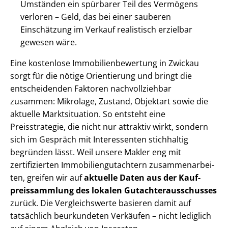
Umständen ein spürbarer Teil des Vermögens
verloren – Geld, das bei einer sauberen
Einschätzung im Verkauf realistisch erzielbar
gewesen wäre.
Eine kostenlose Im­mo­bi­li­en­be­wer­tung in Zwickau
sorgt für die nötige Orientierung und bringt die
entscheidenden Faktoren nachvollziehbar
zusammen: Mikrolage, Zustand, Objektart sowie die
aktuelle Marktsituation. So entsteht eine
Preisstrategie, die nicht nur attraktiv wirkt, sondern
sich im Gespräch mit Interessenten stichhaltig
begründen lässt. Weil unsere Makler eng mit
zertifizierten Im­mo­bi­li­en­gut­ach­tern zu­sam­men­ar­bei­
ten, greifen wir auf
aktuelle Daten aus der Kauf­
preis­samm­lung des lokalen Gut­ach­ter­aus­schus­ses
zurück. Die Vergleichswerte basieren damit auf
tatsächlich beurkundeten Verkäufen – nicht lediglich