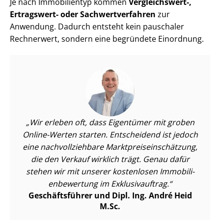
Je nach Immobilientyp kommen
Vergleichswert-,
Ertragswert- oder Sach­wert­ver­fah­ren
zur
Anwendung. Dadurch entsteht kein pauschaler
Rechnerwert, sondern eine begründete Einordnung.
Wir erleben oft, dass Eigentümer mit groben
Online-Werten starten. Entscheidend ist jedoch
eine nach­voll­zieh­ba­re Markt­preis­ein­schät­zung,
die den Verkauf wirklich trägt. Genau dafür
stehen wir mit unserer kostenlosen Im­mo­bi­li­
en­be­wer­tung im Exklusivauftrag.
Geschäftsführer und Dipl. Ing. André Heid
M.Sc.