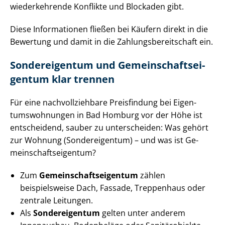
wiederkehrende Konflikte und Blockaden gibt.
Diese Informationen fließen bei Käufern direkt in die
Bewertung und damit in die Zah­lungs­be­reit­schaft ein.
Sondereigentum und Ge­mein­schafts­ei­
gen­tum klar trennen
Für eine nach­voll­zieh­ba­re Preisfindung bei Ei­gen­
tums­woh­nun­gen in Bad Homburg vor der Höhe ist
entscheidend, sauber zu unterscheiden: Was gehört
zur Wohnung (Sondereigentum) – und was ist Ge­
mein­schafts­ei­gen­tum?
Zum
Ge­mein­schafts­ei­gen­tum
zählen
beispielsweise Dach, Fassade, Treppenhaus oder
zentrale Leitungen.
Als
Sondereigentum
gelten unter anderem