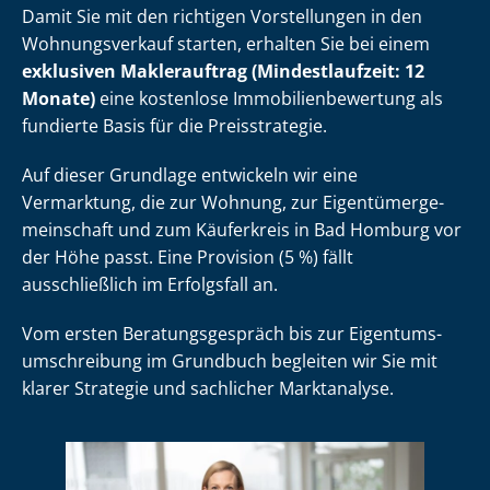
Damit Sie mit den richtigen Vorstellungen in den
Wohnungsverkauf starten, erhalten Sie bei einem
exklusiven Maklerauftrag (Mindestlaufzeit: 12
Monate)
eine kostenlose Im­mo­bi­li­en­be­wer­tung als
fundierte Basis für die Preisstrategie.
Auf dieser Grundlage entwickeln wir eine
Vermarktung, die zur Wohnung, zur Ei­gen­tü­mer­ge­
mein­schaft und zum Käuferkreis in Bad Homburg vor
der Höhe passt. Eine Provision (5 %) fällt
ausschließlich im Erfolgsfall an.
Vom ersten Be­ra­tungs­ge­spräch bis zur Ei­gen­tums­
um­schrei­bung im Grundbuch begleiten wir Sie mit
klarer Strategie und sachlicher Marktanalyse.