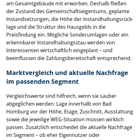
am Gesamtgebäude mit erworben. Deshalb fließen
der Zustand des Ge­mein­schafts­ei­gen­tums, geplante
In­stand­set­zun­gen, die Höhe der In­stand­hal­tungs­rück­
la­ge und die Struktur des Hausgelds in die
Preisfindung ein. Mögliche Sonderumlagen oder ein
erkennbarer In­stand­hal­tungs­stau werden von
Interessenten wirtschaftlich eingeplant – und
beeinflussen die Zah­lungs­be­reit­schaft entsprechend.
Marktvergleich und aktuelle Nachfrage
im passenden Segment
Vergleichswerte sind hilfreich, wenn sie sauber
abgeglichen werden: Lage innerhalb von Bad
Homburg vor der Höhe, Etage, Zuschnitt, Ausstattung
sowie die jeweilige WEG-Situation müssen wirklich
passen. Zusätzlich entscheidet die aktuelle Nachfrage
im Segment – ob eher Eigennutzer oder