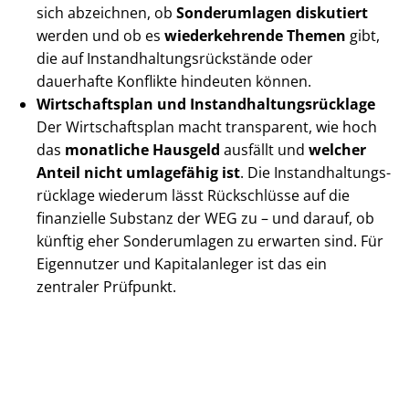
sich abzeichnen, ob
Sonderumlagen diskutiert
werden und ob es
wiederkehrende Themen
gibt,
die auf In­stand­hal­tungs­rück­stän­de oder
dauerhafte Konflikte hindeuten können.
Wirtschaftsplan und In­stand­hal­tungs­rück­la­ge
Der Wirtschaftsplan macht transparent, wie hoch
das
monatliche Hausgeld
ausfällt und
welcher
Anteil nicht umlagefähig ist
. Die In­stand­hal­tungs­
rück­la­ge wiederum lässt Rückschlüsse auf die
finanzielle Substanz der WEG zu – und darauf, ob
künftig eher Sonderumlagen zu erwarten sind. Für
Eigennutzer und Kapitalanleger ist das ein
zentraler Prüfpunkt.