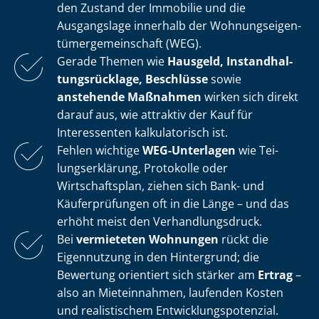
den Zustand der Immobilie und die
Ausgangslage innerhalb der Woh­nungs­ei­gen­
tü­mer­ge­mein­schaft (WEG).
Gerade Themen wie
Hausgeld, In­stand­hal­
tungs­rück­la­ge, Beschlüsse
sowie
anstehende Maßnahmen
wirken sich direkt
darauf aus, wie attraktiv der Kauf für
Interessenten kalkulatorisch ist.
Fehlen wichtige
WEG-Unterlagen
wie Tei­
lungs­er­klä­rung, Protokolle oder
Wirtschaftsplan, ziehen sich Bank- und
Käuferprüfungen oft in die Länge – und das
erhöht meist den Ver­hand­lungs­druck.
Bei
vermieteten Wohnungen
rückt die
Eigennutzung in den Hintergrund; die
Bewertung orientiert sich stärker am
Ertrag
–
also an Mieteinnahmen, laufenden Kosten
und realistischem Ent­wick­lungs­po­ten­zi­al.