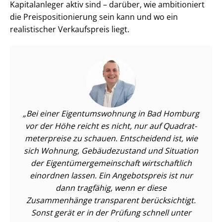
Kapitalanleger aktiv sind – darüber, wie ambitioniert
die Preis­po­si­tio­nie­rung sein kann und wo ein
realistischer Verkaufspreis liegt.
Bei einer Ei­gen­tums­woh­nung in Bad Homburg
vor der Höhe reicht es nicht, nur auf Qua­drat­
me­ter­prei­se zu schauen. Entscheidend ist, wie
sich Wohnung, Gebäudezustand und Situation
der Ei­gen­tü­mer­ge­mein­schaft wirtschaftlich
einordnen lassen. Ein Angebotspreis ist nur
dann tragfähig, wenn er diese
Zusammenhänge transparent berücksichtigt.
Sonst gerät er in der Prüfung schnell unter