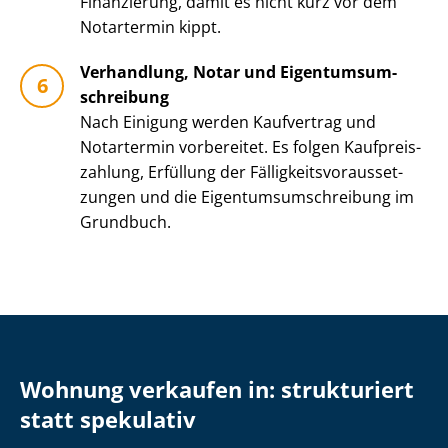
Finanzierung, damit es nicht kurz vor dem
Notartermin kippt.
Verhandlung, Notar und Ei­gen­tums­um­
schrei­bung
Nach Einigung werden Kaufvertrag und
Notartermin vorbereitet. Es folgen Kauf­preis­
zah­lung, Erfüllung der Fäl­lig­keits­vor­aus­set­
zun­gen und die Ei­gen­tums­um­schrei­bung im
Grundbuch.
Wohnung verkaufen in: strukturiert
statt spekulativ