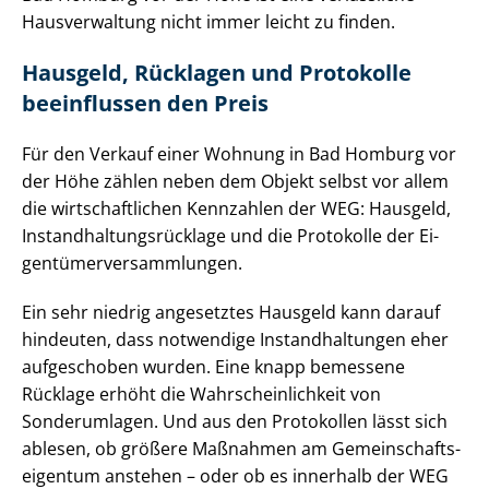
Hausverwaltung nicht immer leicht zu finden.
Hausgeld, Rücklagen und Protokolle
beeinflussen den Preis
Für den Verkauf einer Wohnung in Bad Homburg vor
der Höhe zählen neben dem Objekt selbst vor allem
die wirt­schaft­li­chen Kennzahlen der WEG: Hausgeld,
In­stand­hal­tungs­rück­la­ge und die Protokolle der Ei­
gen­tü­mer­ver­samm­lun­gen.
Ein sehr niedrig angesetztes Hausgeld kann darauf
hindeuten, dass notwendige In­stand­hal­tun­gen eher
aufgeschoben wurden. Eine knapp bemessene
Rücklage erhöht die Wahr­schein­lich­keit von
Sonderumlagen. Und aus den Protokollen lässt sich
ablesen, ob größere Maßnahmen am Ge­mein­schafts­
ei­gen­tum anstehen – oder ob es innerhalb der WEG