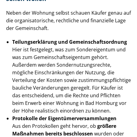
Neben der Wohnung selbst schauen Käufer genau auf
die or­ga­ni­sa­to­ri­sche, rechtliche und finanzielle Lage
der Gemeinschaft.
Tei­lungs­er­klä­rung und Ge­mein­schafts­ord­nung
Hier ist festgelegt, was zum Sondereigentum und
was zum Ge­mein­schafts­ei­gen­tum gehört.
Außerdem werden Son­der­nut­zungs­rech­te,
mögliche Einschränkungen der Nutzung, die
Verteilung der Kosten sowie zu­stim­mungs­pflich­ti­ge
bauliche Veränderungen geregelt. Für Käufer ist
das entscheidend, um die Rechte und Pflichten
beim Erwerb einer Wohnung in Bad Homburg vor
der Höhe realistisch einordnen zu können.
Protokolle der Ei­gen­tü­mer­ver­samm­lun­gen
Aus den Protokollen geht hervor, ob
größere
Maßnahmen bereits beschlossen
wurden oder